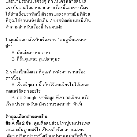
และน่าประทับใจจริงๆ ทำให้ใครหลายคนได้
แรงบันดาลใจมากมายจากเรื่องนี้และหากใคร
ได้อ่านถึงบรรทัดนี้ ต้องขอแสดงความยินดีด้วย
ที่คุณได้อ่านหนังสือเกิน 7 บรรทัดค่ะ และนี่เป็น
คำถามสำหรับเรื่องนี้ก่อนจบค่ะ
1. คุณคิดอย่างไรกับเรื่องราว “คนถูพื้นแห่งนา
ซ่า” 
     A. มันเจ๋งมากกกกกก 
     B. ก็งั้นๆแหละ ดูแปลกๆนะ
2. อะไรเป็นสิ่งแรกที่คุณทำหลังจากอ่านเรื่อง
ราวนี้จบ 
     A. เรื่องดีๆแบบนี้ เก็บไว้คนเดียวไม่ได้แหละ 
กดแชร์สิคะ รออะไร
     B. กด Google หาข้อมูล พี่เซบาสเตียน หรือ 
เรื่อง ประกาศรับสมัครงานของนาซ่า ทันที
ถ้าคุณเลือกคำตอบเป็น:
ข้อ A ทั้ง 2 ข้อ
 : คุณคือคนส่วนใหญ่ของประเทศ
ค่ะและมันถูกแชร์ไปเป็นหลักร้อยจากแค่เพจ
เดียว เปรียบประหนึ่งเป็นอุปทานหมู่หรือที่เรียก