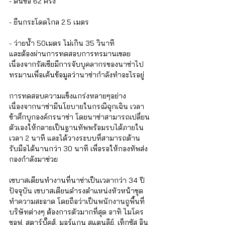
- ดันข้อ 62 ครั้ง
- ยืนกระโดดไกล 2.5 เมตร
- ว่ายน้ำ 50เมตร ไม่เกิน 35 วินาที
และต้องผ่านการทดสอบการทรมานเชลย 
เนื่องจากรัสเซียมีการจับบุคลากรของนาซ่าไป
ทรมานเพื่อเค้นข้อมูลว่านาซ่ากำลังทำอะไรอยู่
การทดสอบความแข็งแกร่งหลายๆอย่าง 
เนื่องจากนาซ่ามีนโยบายในกรณีฉุกเฉิน เวลา
ข้าศึกบุกองค์กรนาซ่า โดยนาซ่าสามารถเปลี่ยน
ตัวเองให้กลายเป็นฐานทัพพร้อมรบได้ภายใน
เวลา 2 นาที และได้วางระบบที่สามารถต้าน
รับมือได้นานกว่า 30 นาที เพื่อรอให้กองทัพส่ง
กองกำลังมาช่วย
เซบาสเตียนทำงานที่นาซ่าเป็นเวลากว่า 34 ปี 
ปัจจุบัน เซบาสเตียนดำรงตำแหน่งหัวหน้าชุด
ทำความสะอาด โดยถือว่าเป็นพนักงานถูพื้นที่
บริษัทต่างๆ ต้องการตัวมากที่สุด อาทิ ไมโคร
ซอฟ, สตาร์บั๊คส์, มอร์แกน สแตนลีย์, เท็กซัส อิน