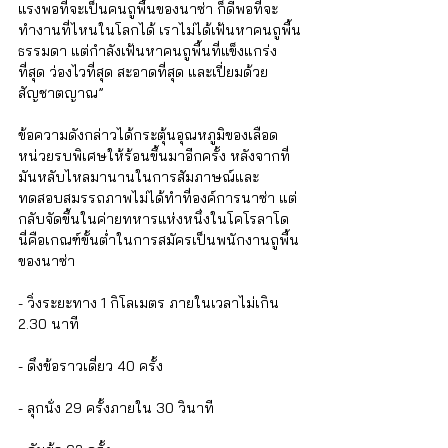
Γ
แรงพอที่จะเป็นคนถูพื้นของนาซ่า ก็ดีพอที่จะ
ทำงานที่ไหนในโลกได้ เราไม่ได้เฟ้นหาคนถูพื้น
ธรรมดา แต่กำลังเฟ้นหาคนถูพื้นที่แข็งแกร่ง
ที่สุด ว่องไวที่สุด สะอาดที่สุด และเปี่ยมด้วย
สัญชาตญาณ”
ข้อความดังกล่าวได้กระตุ้นอุณหภูมิของเลือด
หน่วยรบพิเศษให้ร้อนขึ้นมาอีกครั้ง หลังจากที่
มันหลับไหลมานานในการสัมภาษณ์และ
ทดสอบสมรรถภาพไม่ได้ทำที่องค์การนาซ่า แต่
กลับจัดขึ้นในค่ายทหารแห่งหนึ่งในโคโรลาโด 
นี่คือเกณฑ์ขั้นต่ำในการสมัครเป็นพนักงานถูพื้น
ของนาซ่า
- วิ่งระยะทาง 1 กิโลเมตร ภายในเวลาไม่เกิน 
2.30 นาที
- ดึงข้อราวเดี่ยว 40 ครั้ง
- ลุกนั่ง 29 ครั้งภายใน 30 วินาที