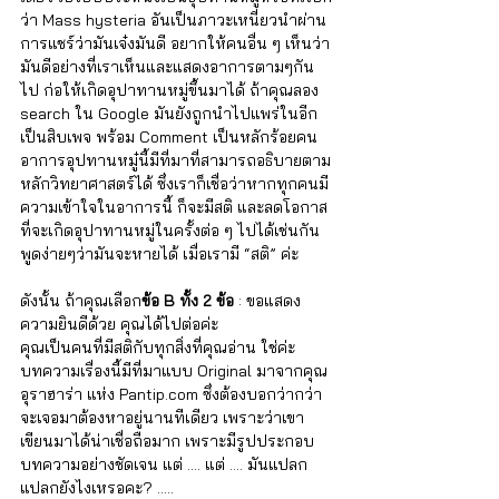
ว่า Mass hysteria อันเป็นภาวะเหนี่ยวนำผ่าน
การแชร์ว่ามันเจ๋งมันดี อยากให้คนอื่น ๆ เห็นว่า
มันดีอย่างที่เราเห็นและแสดงอาการตามๆกัน
ไป ก่อให้เกิดอุปาทานหมู่ขึ้นมาได้ ถ้าคุณลอง 
search ใน Google มันยังถูกนำไปแพร่ในอีก
เป็นสิบเพจ พร้อม Comment เป็นหลักร้อยคน 
อาการอุปทานหมู๋นี้มีที่มาที่สามารถอธิบายตาม
หลักวิทยาศาสตร์ได้ ซึ่งเราก็เชื่อว่าหากทุกคนมี
ความเข้าใจในอาการนี้ ก็จะมีสติ และลดโอกาส
ที่จะเกิดอุปาทานหมู่ในครั้งต่อ ๆ ไปได้เช่นกัน 
พูดง่ายๆว่ามันจะหายได้ เมื่อเรามี “สติ” ค่ะ
ดังนั้น ถ้าคุณเลือก
ข้อ B ทั้ง 2 ข้อ
 : ขอแสดง
ความยินดีด้วย คุณได้ไปต่อค่ะ 
คุณเป็นคนที่มีสติกับทุกสิ่งที่คุณอ่าน ใช่ค่ะ 
บทความเรื่องนี้มีที่มาแบบ Original มาจากคุณ
อุราฮาร่า แห่ง Pantip.com ซึ่งต้องบอกว่ากว่า
จะเจอมาต้องหาอยู่นานทีเดียว เพราะว่าเขา
เขียนมาได้น่าเชื่อถือมาก เพราะมีรูปประกอบ
บทความอย่างชัดเจน แต่ .... แต่ .... มันแปลก 
แปลกยังไงเหรอคะ? .....