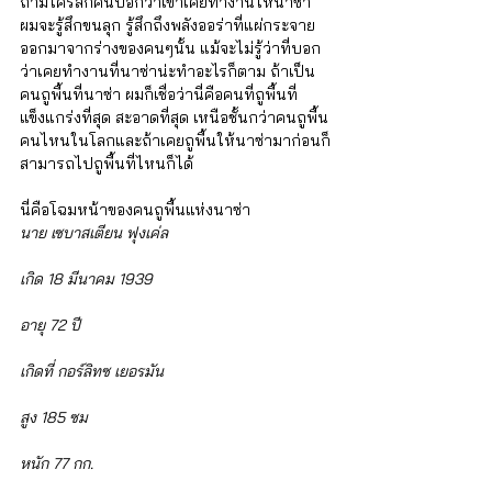
ถ้ามีใครสักคนบอกว่าเขาเคยทำงานให้นาซ่า 
ผมจะรู้สึกขนลุก รู้สึกถึงพลังออร่าที่แผ่กระจาย
ออกมาจากร่างของคนๆนั้น แม้จะไม่รู้ว่าที่บอก
ว่าเคยทำงานที่นาซ่าน่ะทำอะไรก็ตาม ถ้าเป็น
คนถูพื้นที่นาซ่า ผมก็เชื่อว่านี่คือคนที่ถูพื้นที่
แข็งแกร่งที่สุด สะอาดที่สุด เหนือชั้นกว่าคนถูพื้น
คนไหนในโลกและถ้าเคยถูพื้นให้นาซ่ามาก่อนก็
สามารถไปถูพื้นที่ไหนก็ได้
นี่คือโฉมหน้าของคนถูพื้นแห่งนาซ่า
นาย เซบาสเตียน ฟุงเค่ล 
เกิด 18 มีนาคม 1939 
อายุ 72 ปี
เกิดที่ กอร์ลิทซ เยอรมัน
สูง 185 ซม
หนัก 77 กก.