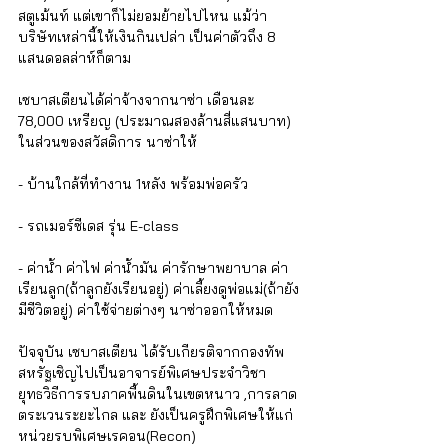
สตูเม้นท์ แต่เขาก็ไม่ยอมย้ายไปไหน แม้ว่า
บริษัทเหล่านี้ให้เงินกินเปล่า เป็นค่าตัวถึง 8 
แสนดอลล่าห์ก็ตาม
เซบาสเตียนได้ค่าจ้างจากนาซ่า เดือนละ 
78,000 เหรียญ (ประมาณสองล้านสี่แสนบาท)
ในส่วนของสวัสดิการ นาซ่าให้
- บ้านใกล้ที่ทำงาน 1หลัง พร้อมพ่อครัว
- รถเมอร์ซีเดส รุ่น E-class
- ค่าน้ำ ค่าไฟ ค่าน้ำมัน ค่ารักษาพยาบาล ค่า
เรียนลูก(ถ้าลูกยังเรียนอยู่) ค่าเลี้ยงดูพ่อแม่(ถ้ายัง
มีชีวิตอยู่) ค่าใช้จ่ายต่างๆ นาซ่าออกให้หมด
ปัจจุบัน เซบาสเตียน ได้รับเกียรติจากกองทัพ
สหรัฐเชิญไปเป็นอาจารย์พิเศษประจำวิชา 
ยุทธวิธีการรบภาคพื้นดินในเขตหนาว ,การลาด
ตระเวนระยะไกล และ ยังเป็นครูฝึกพิเศษให้แก่
หน่วยรบพิเศษเรคอน(Recon)