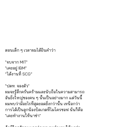
ตอนเด็ก ๆ เวลาผมได้ยินคำว่า
"จบจาก MIT" 
"เคยอยู่ IBM" 
“ได้งานที่ SCG”
"ปตท. จองตัว"
ผมจะรู้สึกครั่นคร้ามและนับถือในความสามารถ
อันยิ่งใหญ่ของคน ๆ นั้นเป็นอย่างมาก แต่วันนี้
ผมพบว่ามีอะไรที่สุดยอดยิ่งกว่านั้น เหนือกว่า
การได้เป็นลูกน้องบิลเกตที่ไมโครซอฟ นั่นก็คือ 
"เคยทำงานให้นาซ่า"