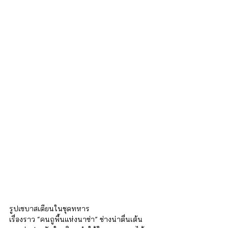
รูปเซบาสเตียนในชุดทหาร
เรื่องราว “คนถูพื้นแห่งนาซ่า” ช่างน่าตื่นเต้น