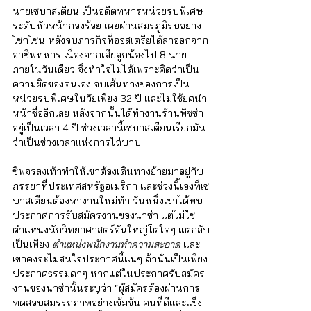
นายเซบาสเตียน เป็นอดีตทหารหน่วยรบพิเศษ
ระดับหัวหน้ากองร้อย เคยผ่านสมรภูมิรบอย่าง
โชกโชน หลังจบภารกิจที่ออสเตรียได้ลาออกจาก
อาชีพทหาร เนื่องจากเสียลูกน้องไป 8 นาย
ภายในวันเดียว จึงทำใจไม่ได้เพราะคิดว่าเป็น
ความผิดของตนเอง จบเส้นทางของการเป็น
หน่วยรบพิเศษในวัยเพียง 32 ปี และไม่ใช้ยศนำ
หน้าชื่ออีกเลย หลังจากนั้นได้ทำงานร้านพิซซ่า
อยู่เป็นเวลา 4 ปี ช่วงเวลานี้เซบาสเตียนเรียกมัน
ว่าเป็นช่วงเวลาแห่งการไถ่บาป
ชีพจรลงเท้าทำให้เขาต้องเดินทางย้ายมาอยู่กับ
ภรรยาที่ประเทศสหรัฐอเมริกา และช่วงนี้เองที่เซ
บาสเตียนต้องหางานใหม่ทำ วันหนึ่งเขาได้พบ
ประกาศการรับสมัครงานของนาซ่า แต่ไม่ใช่
ตำแหน่งนักวิทยาศาสตร์อันใหญ่โตใดๆ แต่กลับ
เป็นเพียง 
ตำแหน่งพนักงานทำความสะอาด 
และ
เขาคงจะไม่สนใจประกาศนี้แน่ๆ ถ้านั่นเป็นเพียง
ประกาศธรรมดาๆ หากแต่ในประกาศรับสมัคร
งานของนาซ่านั้นระบุว่า “ผู้สมัครต้องผ่านการ
ทดสอบสมรรถภาพอย่างเข้มข้น คนที่ดีและแข็ง