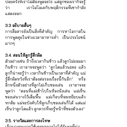
บ่อยครั้งที่เราไม่ต้องพูดอะไร แต่ลูกของเราก็จะรู้
ว่า เราไม่โอเคกับพฤติกรรมที่เขากำลัง
แสดงออก
3.3 อธิบายสั้นๆ 
การสื่อสารยังเป็นสิ่งที่สำคัญ การหาโอกาสใน
การพูดคุยในช่วงเวลาอาหารค่ำ เป็นประโยชน์
มากๆ 
3.4. สอนให้ลูกรู้สึกผิด 
ตัวอย่างเช่น ถ้าถึงเวลากินข้าว แล้วลูกไม่ยอมมา
กินข้าว เราอาจจะพูดว่า “ลูกโตแล้วนะคะ แล้ว
ลูกก็น่าจะรู้ว่า เวลากินข้าวเป็นเวลาที่สำคัญ แม่
รู้สึกผิดหวังที่เราต้องต่อรองเรื่องนี้กันอีก” หรือ
อีกหนึ่งตัวอย่างที่ลูกไม่เก็บของเล่น เราอาจจะ
พูดว่า “ตอนที่แม่เข้าไปในห้องนั่งเล่น แม่เห็น
ของเล่นวางไว้เต็มพื้น แม่เกือบที่จะเหยียบแล้ว
หกล้ม แม่จะบังคับให้ลูกเก็บของเล่นก็ได้ แต่แม่
เห็นว่าลูกโตแล้ว ลูกควรที่จะรู้หน้าที่ของตัวเอง”
3.5. รางวัลและการลงโทษ 
เด็กบางคนการใช้เหตุผลอาจไม่ได้รับผลที่น่า