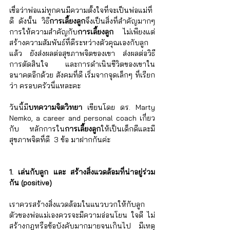
เชื่อว่าพ่อแม่ทุกคนมีความตั้งใจที่จะเป็นพ่อแม่ที่
ดี ดังนั้น วิธี
การเลี้ยงลูก
จึงเป็นสิ่งที่สำคัญมากๆ 
การให้ความสำคัญกับ
การเลี้ยงลูก
 ไม่เพียงแต่
สร้างความสัมพันธ์ที่ดีระหว่างตัวคุณเองกับลูก
แล้ว ยังส่งผลต่อสุขภาพจิตของเขา ส่งผลต่อวิธี
การตัดสินใจ และการดำเนินชีวิตของเขาใน
อนาคตอีกด้วย สังคมที่ดี เริ่มจากจุดเล็กๆ ที่เรียก
ว่า ครอบครัวนี่แหละคะ
วันนี้มี
บทความจิตวิทยา
 เขียนโดย ดร. Marty 
Nemko, a career and personal coach เกี่ยว
กับ หลักการใน
การเลี้ยงลูก
ให้เป็นเด็กดีและมี
สุขภาพจิตที่ดี  3 ข้อ มาฝากกันค่ะ
1. เล่นกับลูก และ สร้างสิ่งแวดล้อมที่น่าอยู่ร่วม
กัน (positive) 
เราควรสร้างสิ่งแวดล้อมในแนวบวกให้กับลูก 
ตัวของพ่อแม่เองควรจะมีความอ่อนโยน ใจดี ไม่
สร้างกฎหรือข้อบังคับมากมายจนเกินไป  มีเหตุ