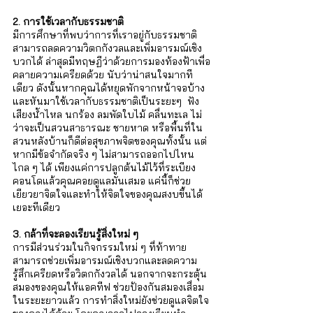
Γ
2. การใช้เวลากับธรรมชาติ
มีการศึกษาที่พบว่าการที่เราอยู่กับธรรมชาติ
สามารถลดความวิตกกังวลและเพิ่มอารมณ์เชิง
บวกได้ ล่าสุดมีทฤษฏีว่าด้วยการมองท้องฟ้าเพื่อ
คลายความเครียดด้วย นับว่าน่าสนใจมากที
เดียว ดังนั้นหากคุณได้หยุดพักจากหน้าจอบ้าง
และหันมาใช้เวลากับธรรมชาติเป็นระยะๆ  ฟัง
เสียงน้ำไหล นกร้อง ลมพัดใบไม้ คลื่นทะเล ไม่
ว่าจะเป็นสวนสาธารณะ ชายหาด หรือพื้นที่ใน
สวนหลังบ้านก็ดีต่อสุขภาพจิตของคุณทั้งนั้น แต่
หากมีข้อจำกัดจริง ๆ ไม่สามารถออกไปไหน
ไกล ๆ ได้ เพียงแค่การปลูกต้นไม้ไว้ที่ระเบียง
คอนโดแล้วคุณคอยดูแลมันเสมอ แค่นี้ก็ช่วย
เยียวยาจิตใจและทำให้จิตใจของคุณสงบขึ้นได้
เยอะทีเดียว
3. กล้าที่จะลองเรียนรู้สิ่งใหม่ ๆ
การมีส่วนร่วมในกิจกรรมใหม่ ๆ ที่ท้าทาย
สามารถช่วยเพิ่มอารมณ์เชิงบวกและลดความ
รู้สึกเครียดหรือวิตกกังวลได้ นอกจากจะกระตุ้น
สมองของคุณให้แอคทีฟ ช่วยป้องกันสมองเสื่อม
ในระยะยาวแล้ว การทำสิ่งใหม่ยังช่วยดูแลจิตใจ