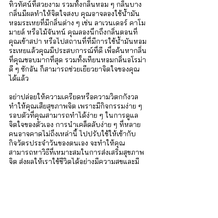
ทิวทัศน์ที่สวยงาม รวมทั้งกลิ่นหอม ๆ กลิ่นบาง
กลิ่นมีผลทำให้จิตใจสงบ คุณอาจลองใช้น้ำมัน
หอมระเหยที่มีกลิ่นต่าง ๆ เช่น ลาเวนเดอร์ คาโม
มายล์ หรือไม้จันทน์ คุณลองนึกถึงกลิ่นตอนที่
คุณเข้าสปา หรือไปสถานที่ที่มีการใช้น้ำมันหอม
ระเหยแล้วคุณมีประสบการณ์ที่ดี เพื่อค้นหากลิ่น
ที่คุณชอบมากที่สุด รวมทั้งเทียนหอมกลิ่นอโรม่า
ดี ๆ ซักอัน ก็สามารถช่วยเยียวยาจิตใจของคุณ
ได้แล้ว
อย่าปล่อยให้ความเครียดหรือความวิตกกังวล
ทำให้คุณเสียสุขภาพจิต เพราะมีกิจกรรมง่าย ๆ 
รอบตัวที่คุณสามารถทำได้ง่าย ๆ ในการดูแล
จิตใจของตัวเอง การนำเคล็ดลับง่าย ๆ ที่หลาย
คนอาจคาดไม่ถึงเหล่านี้ ไปปรับใช้ให้เข้ากับ
กิจวัตรประจำวันของตนเอง จะทำให้คุณ
สามารถหาวิธีที่เหมาะสมในการส่งเสริมสุขภาพ
จิต ส่งผลให้เราใช้ชีวิตได้อย่างมีความสุขและมี
สุขภาพที่ดีขึ้นได้อย่างแน่นอน
iSTRONG Mental Health
ผู้ดูแลสุขภาพใจให้กับบุคคล ครอบครัว และ