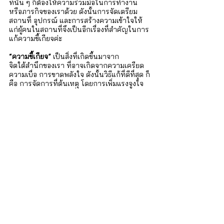
ที่นั้น ๆ ก็ต้องให้ความร่วมมือในการทำงาน 
หรือภารกิจของเราด้วย ดังนั้นการจัดเตรียม
สถานที่ อุปกรณ์ และการสร้างความเข้าใจให้
แก่ผู้คนในสถานที่จึงเป็นอีกเรื่องที่สำคัญในการ
แก้ความขี้เกียจค่ะ
“ความขี้เกียจ”
 เป็นสิ่งที่เกิดขึ้นมาจาก
จิตใต้สำนึกของเรา ที่อาจเกิดจากความเครียด 
ความเบื่อ การขาดพลังใจ ดังนั้นวิธีแก้ที่ดีที่สุด ก็
คือ การจัดการที่ต้นเหตุ โดยการเพิ่มแรงจูงใจ
ด้วย 6 เทคนิคข้างต้นที่นำมาฝากกัน นำไปใช้
แล้วผลเป็นอย่างไร อย่าลืมมาเล่าให้กันฟังบ้าง
นะคะ
iSTRONG Mental Health
ผู้ดูแลสุขภาพใจให้กับบุคคล ครอบครัว และ
องค์กร
บริการของเรา
สำหรับบุคคลทั่วไป
บริการปรึกษา จิตแพทย์และนักจิตวิทยา : 
http://bit.ly/3lmThUa 
คอร์สฝึกอบรมทักษะด้านจิตวิทยา : 