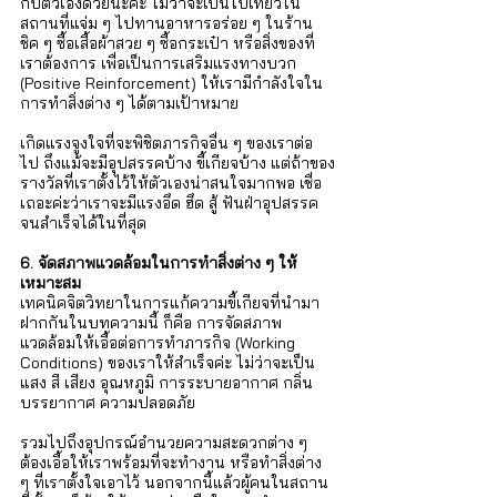
กับตัวเองด้วยนะคะ ไม่ว่าจะเป็นไปเที่ยวใน
สถานที่แจ่ม ๆ ไปทานอาหารอร่อย ๆ ในร้าน
ชิค ๆ ซื้อเสื้อผ้าสวย ๆ ซื้อกระเป๋า หรือสิ่งของที่
เราต้องการ เพื่อเป็นการเสริมแรงทางบวก 
(Positive Reinforcement) ให้เรามีกำลังใจใน
การทำสิ่งต่าง ๆ ได้ตามเป้าหมาย 
เกิดแรงจูงใจที่จะพิชิตภารกิจอื่น ๆ ของเราต่อ
ไป ถึงแม้จะมีอุปสรรคบ้าง ขี้เกียจบ้าง แต่ถ้าของ
รางวัลที่เราตั้งไว้ให้ตัวเองน่าสนใจมากพอ เชื่อ
เถอะค่ะว่าเราจะมีแรงอึด ฮึด สู้ ฟันฝ่าอุปสรรค
จนสำเร็จได้ในที่สุด 
6. จัดสภาพแวดล้อมในการทำสิ่งต่าง ๆ ให้
เหมาะสม
เทคนิคจิตวิทยาในการแก้ความขี้เกียจที่นำมา
ฝากกันในบทความนี้ ก็คือ การจัดสภาพ
แวดล้อมให้เอื้อต่อการทำภารกิจ (Working 
Conditions) ของเราให้สำเร็จค่ะ ไม่ว่าจะเป็น 
แสง สี เสียง อุณหภูมิ การระบายอากาศ กลิ่น 
บรรยากาศ ความปลอดภัย 
รวมไปถึงอุปกรณ์อำนวยความสะดวกต่าง ๆ 
ต้องเอื้อให้เราพร้อมที่จะทำงาน หรือทำสิ่งต่าง 
ๆ ที่เราตั้งใจเอาไว้ นอกจากนี้แล้วผู้คนในสถาน