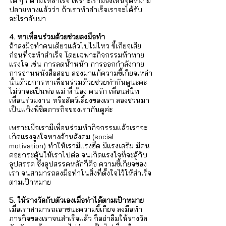
ใด ๆ ก็ตามให้สำเร็จ เพราะเรามองเห็นจุดหมาย
ปลายทางแล้วว่า ถ้าเราทำสำเร็จเราจะได้รับ
อะไรกลับมา   
4. หาเพื่อนร่วมด้วยช่วยลงมือทำ
ถ้าลงมือทำคนเดียวแล้วไปไม่ไหว ขี้เกียจเสีย
ก่อนที่จะทำสำเร็จ โดยเฉพาะกิจกรรมท้าทาย
แรงใจ เช่น การลดน้ำหนัก การออกกำลังกาย 
การอ่านหนังสือสอบ ลองมาแก้ความขี้เกียจเหล่า
นั้นด้วยการหาเพื่อนร่วมด้วยช่วยทำกันดูนะคะ 
ไม่ว่าจะเป็นพ่อ แม่ พี่ น้อง คนรัก เพื่อนสนิท 
เพื่อนร่วมงาน หรือสัตว์เลี้ยงของเรา ลองชวนมา
เป็นแก๊งพิชิตภารกิจของเรากันดูค่ะ 
เพราะเมื่อเรามีเพื่อนร่วมทำกิจกรรมแล้วเราจะ
เกิดแรงจูงใจทางด้านสังคม (social 
motivation) ทำให้เรามีแรงฮึด มีแรงเสริม มีคน
คอยกระตุ้นให้เราไปต่อ จนเกิดแรงใจที่จะสู้กับ
อุปสรรค ซึ่งอุปสรรคหลักก็คือ ความขี้เกียจของ
เรา จนสามารถลงมือทำในสิ่งที่ตั้งใจไว้ให้สำเร็จ
ตามเป้าหมาย 
5. ให้รางวัลกับตัวเองเมื่อทำได้ตามเป้าหมาย
เมื่อเราสามารถเอาชนะความขี้เกียจ ลงมือทำ
ภารกิจของเราจนสำเร็จแล้ว ก็อย่าลืมให้รางวัล