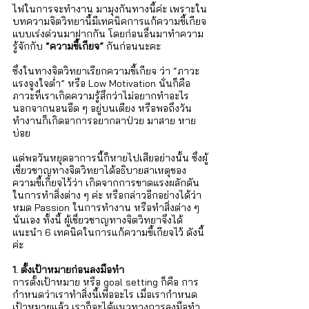
ไฟในการจะทำงาน มามุงกันทางนี้ค่ะ เพราะใน
บทความจิตวิทยานี้มีเทคนิคการแก้ความขี้เกียจ
แบบเร่งด่วนมาฝากกัน โดยก่อนอื่นมาทำความ
รู้จักกับ 
“ความขี้เกียจ”
 กันก่อนนะคะ 
ซึ่งในทางจิตวิทยาเรียกความขี้เกียจ ว่า “ภาวะ
แรงจูงใจต่ำ” หรือ Low Motivation นั่นก็คือ
ภาวะที่เราเกิดความรู้สึกว่าไม่อยากทำอะไร 
นอกจากนอนอืด ๆ อยู่บนเตียง หรือพอถึงวัน
ทำงานก็เกิดอาการอยากลาป่วย มาสาย หาย
บ่อย 
แต่พอวันหยุดอาการนี้ก็หายไปเสียอย่างนั้น ซึ่งผู้
เชี่ยวชาญทางจิตวิทยาได้อธิบายสาเหตุของ
ความขี้เกียจไว้ว่า เกิดจากการขาดแรงผลักดัน
ในการทำสิ่งต่าง ๆ ค่ะ หรือกล่าวอีกอย่างได้ว่า 
หมด Passion ในการทำงาน หรือทำสิ่งต่าง ๆ 
นั่นเอง ทั้งนี้ ผู้เชี่ยวชาญทางจิตวิทยาจึงได้
แนะนำ 6 เทคนิคในการแก้ความขี้เกียจไว้ ดังนี้
ค่ะ   
1. ตั้งเป้าหมายก่อนลงมือทำ 
การตั้งเป้าหมาย หรือ goal setting ก็คือ การ
กำหนดว่าเราทำสิ่งนี้เพื่ออะไร เมื่อเรากำหนด
เป้าหมายแล้ว เราก็จะได้แนวทางการลงมือทำ 