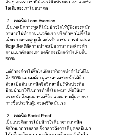
อื่น ๆ เจอเรา เขาก็มีแนวโน้มที่จะชอบเรา และซื้อ
ไอเดียของเราในอนาคต  
เทคนิค
Loss Aversion
เป็นเทคนิคการพูดที่โน้มน้าวใจให้ผู้ฟังตระหนัก
ว่าหากไม่ทำตามแนวคิดเรา หรือถ้าเขาไม่ซื้อไอ
เดียเรา เขาจะสูญเสียอะไรบ้าง เช่น การนำเสนอ
ข้อมูลเชิงสถิติความน่าจะเป็นว่าหากองค์กรทำ
ตามแนวคิดของเรา องค์กรจะมีผลกำไรเพิ่มขึ้น 
50% 
แต่ถ้าองค์กรไม่ซื้อไอเดียเราก็อาจทำกำไรได้ไม่
ถึง 50% และองค์กรคู่แข่งอาจแซงหน้าได้อีก
ด้วย เป็นต้น เทคนิคจิตวิทยานี้บริษัทประกัน
นิยมนำมาใช้ในการทำสื่อโฆษณา เพื่อให้เรา
ตระหนักถึงคุณค่าของชีวิต และความคุ้มค่าของ
การซื้อประกันคุ้มครองชีวิตนั่นเอง
เทคนิค
Social Proof
เป็นแนวคิดการโน้มน้าวใจที่มาจากเทคนิค
จิตวิทยาการตลาด ซึ่งกล่าวถึงการที่บุคคลมีแนว
โน้มที่จะเลียนแบบพฤติกรรมหรือการตัดสินใจ