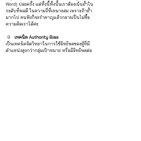
Word) บ่อยครั้ง แต่ทั้งนี้ทั้งนั้นเราต้องเน้นย้ำใน
ระดับที่พอดี ในความถี่ที่เหมาะสม เพราะถ้าย้ำ
มากไป คนฟังก็จะรำคาญแล้วกลายเป็นไม่ซื้อ
ความคิดเราได้ค่ะ 
เทคนิค
Authority Bias
เป็นเทคนิคจิตวิทยาในการใช้อิทธิพลของผู้ที่มี
ตำแหน่งสูงกว่ากลุ่มเป้าหมาย หรือมีอิทธิพลต่อ
คนส่วนใหญ่ เช่น การนำเสนอไอเดียโดยการ
อ้างอิงนโยบายของผู้บริหาร หรืออ้างอิงคำพูด 
หรือหลักการของผู้ที่มีอิทธิพลต่อผู้บริหาร คำพูด
ของเราก็จะฟังดูมีน้ำหนัก และสามารถจูงใจคน
ฟังได้ดีมากขึ้น 
	การใช้เทคนิคการพูดโดยอ้างอิงหลัก
จิตวิทยานั้น หัวใจสำคัญก็คือความจริงใจ และ
การมีเจตนาที่ดี เพราะถ้าหากเราใช้เทคนิคเหล่า
นี้โดยมีเจตนาที่ไม่ดี ก็จะสร้างผลเสียในระยะยาว
ให้แก่เราเอง ดังนั้นแล้วเราต้องใส่ใจและรับผิด
ชอบในสิ่งที่เราพูดควบคู่กันไปด้วยนะคะ