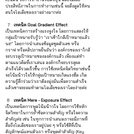
ประสิทธิภาพในการทำงานเช่นนี้ จะดึงดูดให้คน
สนใจไอเดียของเราอย่างมากค่ะ   
เทคนิค
Goal Gradient Effect
เป็นเทคนิคการสร้างแรงจูงใจ โดยการแสดงให้
กลุ่มเป้าหมายรับรู้ว่า “เราเข้าใกล้เป้าหมายแล้ว
นะ!” โดยการนำเสนอข้อมูลชุดตัวเลข หรือ
กราฟ หรือคลิปภาพยืนยันว่า องค์กรของเราใกล้
จะบรรลุเป้าหมายขององค์กรแล้ว เพียงแต่ทำ
ตามแนวคิดที่เราเสนอ องค์กรก็จะบรรลุผล
สำเร็จได้รวดเร็วขึ้น การใช้เทคนิคจิตวิทยาเช่นนี้
จะโน้มน้าวใจให้กลุ่มเป้าหมายเกิดแรงฮึด เกิด
ความรู้สึกร่วมว่าเราต้องมุ่งมั่นเพื่อความสำเร็จ 
แล้วเขาจะยอมทำตามไอเดียของเราโดยง่ายค่ะ
เทคนิค
Mere - Exposure Effect
เป็นเทคนิคการพูดโน้มน้าวใจ โดยการใช้หลัก
จิตวิทยาในการย้ำข้อความสำคัญ หรือใจความ
สำคัญค่ะ เช่น ในทุกการนำเสนอเราจะมีภาพที่
สื่อถึงไอเดียของเราอยู่บ่อย ๆ หรือใช้สีที่เป็น
สัญลักษณ์แทนตัวเรา หรือพูดคำสำคัญ (Key 