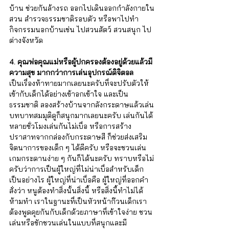
บ้าน ช่วยกันล้างรถ ออกไปเดินออกกำลังกายใน
สวน สำรวจธรรมชาติรอบตัว หรือพาไปทำ
กิจกรรมนอกบ้านเช่น ไปสวนสัตว์ สวนสนุก ไป
ต่างจังหวัด 
4. คุณพ่อคุณแม่หรือผู้ปกครองต้องอยู่ด้วยแล้วมี
ความสุข มากกว่าการเล่นอุปกรณ์ดิจิตอล
เป็นเรื่องท้าทายมากเลยนะครับที่จะปรับตัวให้
เข้ากับเด็กได้อย่างเข้าอกเข้าใจ และเป็น
ธรรมชาติ ลองสร้างบ้านจากลังกระดาษแล้วเล่น
บทบาทสมมุติดูก็สนุกมากเลยนะครับ เล่นกันได้
หลายชั่วโมงเล่นกันไม่เบื่อ หรือการสร้าง
ปราสาทจากกล่องกับกระดาษสี ก็ช่วยส่งเสริม
จิตนาการของเด็ก ๆ ได้ดีครับ หรือจะชวนเล่น
เกมกระดานง่าย ๆ กันก็ได้นะครับ ทราบหรือไม่
ครับว่าการเป็นผู้ใหญ่ที่ไม่น่าเบื่อสำหรับเด็ก
เป็นอย่างไร ผู้ใหญ่ที่น่าเบื่อคือ ผู้ใหญ่ที่ออกคำ
สั่งว่า หนูต้องทำสิ่งนั้นสิ่งนี้ หรือสิ่งนี้ทำไม่ได้
ห้ามทำ เราในฐานะที่เป็นหัวหน้าก๊วนเด็กเรา
ต้องพูดคุยกันกับเด็กด้วยภาษาที่เข้าใจง่าย ชวน
เล่นหรือชักชวนเล่นในแบบที่สนุกและมี