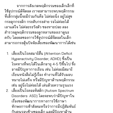
            จากการสังเกตพฤติกรรมของเด็กเล็กที่
ใช้อุปกรณ์ดิจิตอล เราจะสามารถพบพฤติกรรม
ที่เด็กกลุ่มนี้จะมีร่วมกันคือ ไม่ค่อยนิ่ง อยู่ไม่สุข 
กระดุกกระดิก กระสับกระส่าย รอไม่ค่อยได้ 
เอาแต่ใจ ไม่ค่อยระวังตัว ของหายบ่อย ลอง
สำรวจดูพฤติกรรมของลูกหลานของเราดูนะ
ครับ โดยผลของการใช้อุปกรณ์ดิจิตอลในเด็ก
สามารถกระตุ้นปัจจัยเสี่ยงของพัฒนาการได้เช่น
เสี่ยงเป็นโรคสมาธิสั้น (Attention Deficit 
Hyperactivity Disorder; ADHD) ซึ่งเป็น
โรคทางที่พบได้ในเด็กอายุ 4-5 ปีขึ้นไป ซึ่ง
อาจมีปัญหาการเรียน เช่น ไม่ค่อยมีสมาธิ 
เรียนหนังสือไม่รู้เรื่อง ทำงานที่ได้รับมอบ
หมายไม่เสร็จ หรือมีปัญหาด้านพฤติกรรม 
เช่น อยู่นิ่งไม่ค่อยได้ เล่นด้วยความรุนแรง  
เสี่ยงเป็นโรคออทิสติก (Autism Spectrum 
Disorders: ASD) โดยจะพบว่ามีปัญหาใน
เรื่องของพัฒนาการทางการใช้ภาษา 
ทักษะการเข้าสังคมหรือว่าการมีปฏิสัมพันธ์
กับคนรอบข้างของเด็ก และมีปัญหาด้าน