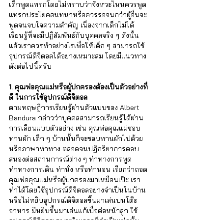
เด็กพูดแทรกโดยไม่ทราบว่าจังหวะไหนควรพูด
แทรกประโยคสนทนาหรือควรรอจนกว่าผู้อื่นจะ
พูดจนจบใจความสำคัญ เนื่องจากเด็กไม่ได้
เรียนรู้ที่จะมีปฏิสัมพันธ์กับบุคคลจริง ๆ ดังนั้น
แล้วเราควรทำอย่างไรเพื่อให้เด็ก ๆ สามารถใช้
อุปกรณ์ดิจิตอลได้อย่างเหมาะสม โดยมีแนวทาง
ดังต่อไปนี้ครับ
1. คุณพ่อคุณแม่หรือผู้ปกครองต้องเป็นตัวอย่างที่
ดี ในการใช้อุปกรณ์ดิจิตอล
ตามทฤษฎีการเรียนรู้ผ่านตัวแบบของ Albert 
Bandura กล่าวว่าบุคคลสามารถเรียนรู้ได้ผ่าน
การเลียนแบบตัวอย่าง เช่น คุณพ่อคุณแม่ชอบ
ทานผัก เด็ก ๆ บ้านนั้นก็จะชอบทานผักไปด้วย 
หรือภาษาท่าทาง ตลอดจนปฏิกริยาการตอบ
สนองต่อสถานการณ์ต่าง ๆ ท่าทางการพูด 
ท่าทางการเดิน ท่านั่ง หรือท่านอน เรียกว่าถอด
คุณพ่อคุณแม่หรือผู้ปกครองมาเหมือนเป๊ะ เรา
ทำได้โดยใช้อุปกรณ์ดิจิตอลอย่างจำเป็นในบ้าน 
หรือไม่หยิบอุปกรณ์ดิจิตอลขึ้นมาเล่นบนโต๊ะ
อาหาร มีหยิบขึ้นมาเล่นแก้เบื่อต่อหน้าลูก ใช้