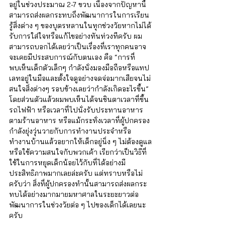
อยู่ในช่วงประมาณ 2-7 ขวบ เนื่องจากปัญหานี้
สามารถส่งผลกระทบถึงพัฒนาการในการเรียน
รู้สิ่งต่าง ๆ ของบุตรหลานในทุกช่วงวัยหากไม่ได้
รับการใส่ใจหรือแก้ไขอย่างทันท่วงทีครับ ผม
สามารถบอกได้เลยว่าเป็นเรื่องที่เราทุกคนอาจ
จะเคยมีประสบการณ์กับตนเอง คือ “การที่
พบเห็นเด็กตัวเล็กๆ กำลังนั่งมองมือถือหรือแทป
เลทอยู่ในมือและตั้งใจดูอย่างจดจ่อมากเสียจนไม่
สนใจสิ่งต่างๆ รอบข้างเลยว่ากำลังเกิดอะไรขึ้น” 
โดยส่วนตัวแล้วผมพบเห็นได้จนชินตาเวลาที่ขึ้น
รถไฟฟ้า หรือเวลาที่ไปนั่งรับประทานอาหาร
ตามร้านอาหาร หรือแม้กระทั่งเวลาที่ผู้ปกครอง
กำลังยุ่งวุ่นวายกับการทำงานประจำหรือ
ทำงานบ้านแล้วอยากให้เด็กอยู่นิ่ง ๆ ไม่ต้องดูแล
หรือใช้ความสนใจกับพวกเค้า เรียกว่าเป็นวิธีที่
ใช้ในการหยุดเด็กน้อยไว้กับที่ได้อย่างมี
ประสิทธิภาพมากเลยล่ะครับ แต่ทราบหรือไม่
ครับว่า สิ่งที่ผู้ปกครองทำนั้นสามารถส่งผลกระ
ทบได้อย่างมากมายมหาศาลในระยะยาวต่อ
พัฒนาการในช่วงวัยต่อ ๆ ไปของเด็กได้เลยนะ
ครับ 