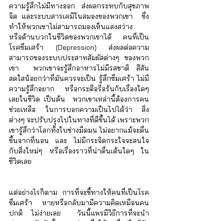
ความรู้สึกไม่มีทางออก ส่งผลกระทบกับสุขภาพ
จิต และระบบสารเคมีในสมองของพวกเขา  ซึ่ง
ทำให้พวกเขาไม่สามารถมองเห็นแสงสว่าง  
หรือด้านบวกในชีวิตของพวกเขาได้ คนที่เป็น
โรคซึมเศร้า (Depression) ส่งผลต่อความ
สามารถของระบบประสาทสัมผัสต่างๆ ของพวก
เขา  พวกเขาจะรู้สึกอาหารไม่มีรสชาติ สีสัน
สดใสน้อยกว่าที่มันควรจะเป็น รู้สึกซึมเศร้า ไม่มี
ความรู้สึกอยาก หรือกระตือรือร้นกับเรื่องใดๆ 
เลยในชีวิต เป็นต้น  พวกเขาเหล่านี้ต้องการคน
ช่วยเหลือ ในการบอกความเป็นไปได้ว่า สิ่ง
ต่างๆ จะปรับปรุงไปในทางที่ดีขึ้นได้ เพราะพวก
เขารู้สึกว่าโลกทั้งใบช่างมืดมน ไม่อยากแม้จะตื่น
ขึ้นจากที่นอน และ ไม่มีกระจิตกระใจจะสนใจ
กับสิ่งใหม่ๆ หรือเรื่องราวที่น่าตื่นเต้นใดๆ ใน
ชีวิตเลย
แต่อย่างไรก็ตาม การที่จะชี้ทางให้คนที่เป็นโรค
ซึมเศร้า หายหรือกลับมามีความคิดเหมือนคน
ปกติ ไม่ง่ายเลย  วันนี้แพรมีวิธีการที่จะนำ