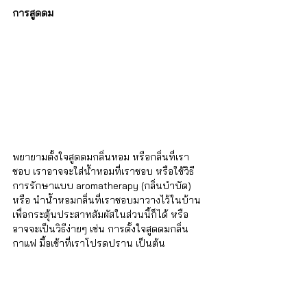
การสูดดม
พยายามตั้งใจสูดดมกลิ่นหอม หรือกลิ่นที่เรา
ชอบ เราอาจจะใส่น้ำหอมที่เราชอบ หรือใช้วิธี
การรักษาแบบ aromatherapy (กลิ่นบำบัด) 
หรือ นำน้ำหอมกลิ่นที่เราชอบมาวางไว้ในบ้าน 
เพื่อกระตุ้นประสาทสัมผัสในส่วนนี้ก็ได้ หรือ 
อาจจะเป็นวิธีง่ายๆ เช่น การตั้งใจสูดดมกลิ่น
กาแฟ มื้อเช้าที่เราโปรดปราน เป็นต้น
การสัมผัสทางผิวหนัง
วิธีการนี้ทำได้โดย การทาโลชั่นที่มีกลิ่นหอม 