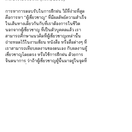
การหาการตอบรับในการฝึกฝน วิธีที่ง่ายที่สุด
คือการหา “ผู้เชี่ยวชาญ” ที่มีผลลัพธ์ความสำเร็จ
ในเส้นทางเดียวกันกับที่เราต้องการในชีวิต 
นอกจากผู้เชี่ยวชาญ ที่เป็นตัวบุคคลแล้ว เรา
สามารถศึกษาแนวคิดที่ผู้เชี่ยวชาญเหล่านั้น
ถ่ายทอดไว้ในงานเขียน หนังสือ หรือสื่อต่างๆ ที่
เราสามารถเทียบผลงานของตนเอง กับผลงานผู้
เชี่ยวชาญโดยตรง หรือใช้การฝึกฝน ด้วยการ
จินตนาการ ว่าถ้าผู้เชี่ยวชาญผู้นั้นมาอยู่ในจุดที่
เราอยู่ตอนนี้ ผู้เชี่ยวชาญท่านนั้นจะคิดอย่างไร 
ตัดสินใจอย่างไร และทำอย่างไร แน่นอนว่าใน
บริบทเหล่านี้ “ผู้เชี่ยวชาญ” ก็คือ “ครู”นี่เอง ครูผู้
ที่ช่วยให้เราประหยัดเวลาการเรียนรู้ ครูผู้ที่
ทำให้เราพัฒนาตนเองได้มากกว่าการเรียนรู้
ด้วยตัวเราเพียงคนเดียว
นอกจากเป้าหมายในชีวิต ที่เราควรมีเฉกเช่นจุด
หมายปลายทางที่เราต้องการไป ผมอยากเชิญ
ชวนให้ทุกคนมาคิดพิจารณากันครับว่า ในตอน
นี้เรามี “ครู” กันอยู่ไหม เรามี “ครู” ในด้านไหน