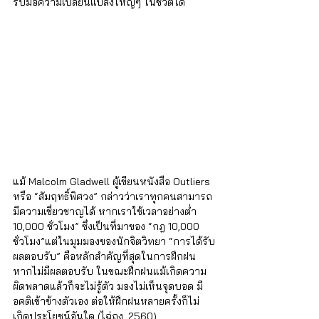
รับมือความเปลี่ยนแปลงใหญ่ๆ ในชีวิตได้
แม้ Malcolm Gladwell ผู้เขียนหนังสือ Outliers 
หรือ “สัมฤทธิ์พิศวง” กล่าวว่าเราทุกคนสามารถ
มีความเชี่ยวชาญได้ หากเราใช้เวลาอย่างต่ำ 
10,000 ชั่วโมง” ซึ่งเป็นที่มาของ “กฎ 10,000 
ชั่วโมง”แต่ในมุมมองของนักจิตวิทยา “การได้รับ
ผลตอบรับ” คือหลักสำคัญที่สุดในการฝึกฝน 
หากไม่มีผลตอบรับ ในขณะฝึกฝนแม้เกิดความ
ผิดพลาดแล้วก็จะไม่รู้ตัว มองไม่เห็นจุดบอด มี
อคติเข้าข้างตัวเอง ต่อให้ฝึกฝนหลายครั้งก็ไม่
เกิดประโยชน์อันใด (ไฉ่ถง, 2560) 