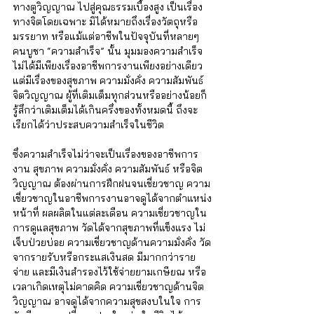
Γ
ทางตูวิญญาณ ไปสู่คุณธรรมเบื้องสูง เป็นเรื่อง
ทางจิตโดยเฉพาะ มิได้หมายถึงเรื่องวัตถุหรือ
มรรยาท หรือแม้แต่อาชีพในปัจจุบันที่หลายๆ 
คนบูชา “ความสำเร็จ” นั้น มุมมองความสำเร็จ
ไม่ได้มีเพียงเรื่องอาชีพการงานเพียงอย่างเดียว 
แต่มีเรื่องของสุขภาพ ความมั่งคั่ง ความสัมพันธ์ 
จิตวิญญาณ ผู้ที่เติมเต็มทุกส่วนหรืออย่างน้อยก็
รู้สึกว่าเติมเต็มได้เกินครึ่งของทั้งหมดนี้ ถึงจะ
เรียกได้ว่าประสบความสำเร็จในชีวิต
ซึ่งความสำเร็จไม่ว่าจะเป็นเรื่องของอาชีพการ
งาน สุขภาพ ความมั่งคั่ง ความสัมพันธ์ หรือจิต
วิญญาณ ต้องผ่านการฝึกฝนจนเชี่ยวชาญ ความ
เชี่ยวชาญในอาชีพการงานอาจดูได้จากตำแหน่ง
หน้าที่ ผลผลิตในแต่ละเดือน ความเชี่ยวชาญใน
การดูแลสุขภาพ วัดได้จากสุขภาพที่แข็งแรง ไม่
เจ็บป่วยบ่อย ความเชี่ยวชาญด้านความมั่งคั่ง วัด
จากรายรับหรือกระแสเงินสด มีมากกว่าราย
จ่าย และมีเงินสำรองไว้ใช้จ่ายยามเกษียณ หรือ
เวลาเกิดเหตุไม่คาดคิด ความเชี่ยวชาญด้านจิต
วิญญาณ อาจดูได้จากความสุขสงบในใจ การ