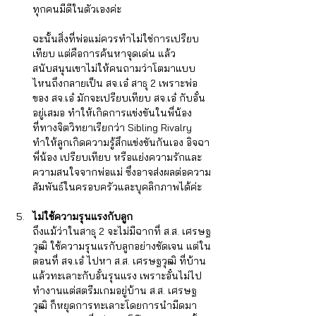
ทุกคนมีดีในตัวเองค่ะ 
ฉะนั้นสิ่งที่พ่อแม่ควรทำไม่ใช่การเปรียบ
เทียบ แต่คือการค้นหาจุดเด่น แล้ว
สนับสนุนเขาไม่ให้คนถามว่าโตมาแบบ
ไหนถึงกลายเป็น สจ.เอ๋ สาธุ 2 เพราะพ่อ
ของ สจ.เอ๋ มักจะเปรียบเทียบ สจ.เอ๋ กับอั๋น
อยู่เสมอ ทำให้เกิดการแข่งขันในพี่น้อง 
ที่ทางจิตวิทยาเรียกว่า Sibling Rivalry 
ทำให้ลูกเกิดความรู้สึกแข่งขันกันเอง อิจฉา
พี่น้อง เปรียบเทียบ หรือแย่งความรักและ
ความสนใจจากพ่อแม่ ซึ่งอาจส่งผลต่อความ
สัมพันธ์ในครอบครัวและบุคลิกภาพได้ค่ะ
ไม่ใช้ความรุนแรงกับลูก
ถึงแม้ว่าในสาธุ 2 จะไม่มีฉากที่ ส.ส. เศรษฐ
วุฒิ ใช้ความรุนแรกับลูกอย่างชัดเจน แต่ใน
ตอนที่ สจ.เอ๋ ไปหา ส.ส. เศรษฐวุฒิ ที่บ้าน 
แล้วทะเลาะกับอั๋นรุนแรง เพราะอั๋นไม่ไป
ทำงานแต่สตรีมเกมอยู่บ้าน ส.ส. เศรษฐ
วุฒิ ก็หยุดการทะเลาะโดยการนำมีดมา