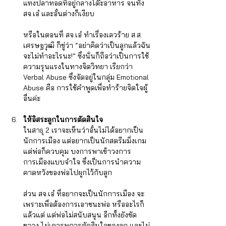
แทงปลาทอดที่อยู่กลางโต๊ะอาหาร จนทั้ง 
สจ.เอ๋ และอั๋นต่างก็เงียบ 
หรือในตอนที่ สจ.เอ๋ ทำเรื่องเลวร้าย ส.ส. 
เศรษฐวุฒิ ก็ขู่ว่า “อย่าคิดว่าเป็นลูกแล้วฉัน
จะไม่ทำอะไรนะ!” ซึ่งนั่นก็ถือว่าเป็นการใช้
ความรุนแรงในทางจิตวิทยา เรียกว่า 
Verbal Abuse ซึ่งจัดอยู่ในกลุ่ม Emotional 
Abuse คือ การใช้คำพูดเพื่อทำร้ายจิตใจผู้
อื่นค่ะ
ให้อิสระลูกในการตัดสินใจ 
ในสาธุ 2 เราจะเห็นว่าอั๋นไม่ได้อยากเป็น
นักการเมือง แต่อยากเป็นนักสตรีมมิ่งเกม 
แต่พ่อก็ควบคุม บงการพาเข้าวงการ
การเมืองแบบจำใจ ซึ่งเป็นการนำความ
คาดหวังของพ่อไปผูกไว้กับลูก 
ส่วน สจ.เอ๋ ที่อยากจะเป็นนักการเมือง จะ
เพราะเพื่อต้องการเอาชนะพ่อ หรืออะไรก็
แล้วแต่ แต่พ่อไม่สนับสนุน อีกทั้งยังขัด
ขวาง ไม่เคารพการตัดสินใจของลูก และไม่