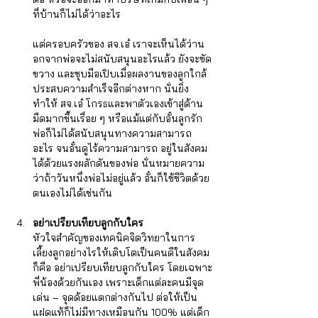
ที่บ้านก็ไม่ได้ว่าอะไร 
แต่ครอบครัวของ สจ.เอ๋ เราจะเห็นได้ว่าน
อกจากพ่อจะไม่สนับสนุนอะไรแล้ว ยังจะขัด
ขวาง และชุบมือเปิบเมื่อผลงานของลูกใกล้
ประสบความสำเร็จอีกต่างหาก นั่นยิ่ง
ทำให้ สจ.เอ๋ โกรธและพาตัวเองเข้าสู่ด้าน
มืดมากขึ้นเรื่อย ๆ หรือแม้แต่กับอั๋นลูกรัก 
พ่อก็ไม่ได้สนับสนุนทางความสามารถ
อะไร จนอั๋นดูไร้ความสามารถ อยู่ในสังคม
ได้ด้วยแรงผลักดันของพ่อ นั่นหมายความ
ว่าถ้าวันหนึ่งพ่อไม่อยู่แล้ว อั๋นก็ใช้ชีวิตด้วย
ตนเองไม่ได้เช่นกัน
อย่าเปรียบเทียบลูกกับใคร
หัวใจสำคัญของเทคนิคจิตวิทยาในการ
เลี้ยงลูกอย่างไรให้เติบโตเป็นคนดีในสังคม 
ก็คือ อย่าเปรียบเทียบลูกกับใคร โดยเฉพาะ
พี่น้องด้วยกันเอง เพราะเด็กแต่ละคนมีจุด
เด่น – จุดด้อยแตกต่างกันไป ต่อให้เป็น
แฝดแท้ก็ไม่มีทางเหมือนกัน 100% แต่เด็ก