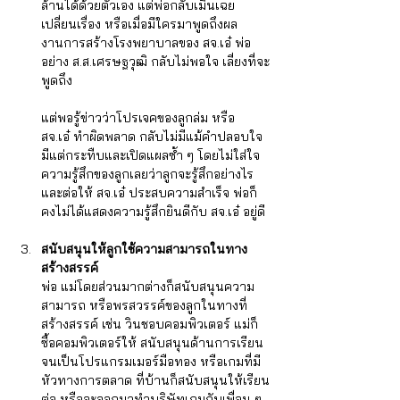
Γ
ล้านได้ด้วยตัวเอง แต่พ่อกลับเมินเฉย 
เปลี่ยนเรื่อง หรือเมื่อมีใครมาพูดถึงผล
งานการสร้างโรงพยาบาลของ สจ.เอ๋ พ่อ
อย่าง ส.ส.เศรษฐวุฒิ กลับไม่พอใจ เลี่ยงที่จะ
พูดถึง 
แต่พอรู้ข่าวว่าโปรเจคของลูกล่ม หรือ 
สจ.เอ๋ ทำผิดพลาด กลับไม่มีแม้คำปลอบใจ 
มีแต่กระทืบและเปิดแผลซ้ำ ๆ โดยไม่ใส่ใจ
ความรู้สึกของลูกเลยว่าลูกจะรู้สึกอย่างไร 
และต่อให้ สจ.เอ๋ ประสบความสำเร็จ พ่อก็
คงไม่ได้แสดงความรู้สึกยินดีกับ สจ.เอ๋ อยู่ดี
สนับสนุนให้ลูกใช้ความสามารถในทาง
สร้างสรรค์
พ่อ แม่โดยส่วนมากต่างก็สนับสนุนความ
สามารถ หรือพรสวรรค์ของลูกในทางที่
สร้างสรรค์ เช่น วินชอบคอมพิวเตอร์ แม่ก็
ซื้อคอมพิวเตอร์ให้ สนับสนุนด้านการเรียน 
จนเป็นโปรแกรมเมอร์มือทอง หรือเกมที่มี
หัวทางการตลาด ที่บ้านก็สนับสนุนให้เรียน
ต่อ หรือจะออกมาทำบริษัทเกมกับเพื่อน ๆ 