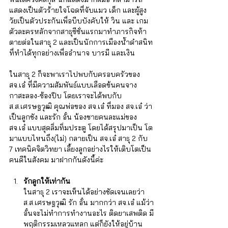
แสดงเป็นตัวร้ายใจโฉดที่จับแมว เด็ก และผู้สูง
วัยเป็นตัวประกันเพื่อบีบบังคับให้ วิน และ เกม 
ตัวละครหลักจากสาธุซีซั่นแรกมาทำภารกิจท้า
ตายต่อในสาธุ 2 และเป็นนักการเมืองน้ำดำสนิท
ที่ทำได้ทุกอย่างเพื่ออำนาจ บารมี และเงิน 
ในสาธุ 2 ก็จะพาเราไปพบกับครอบครัวของ 
สจ.เอ๋ ที่มีความสัมพันธ์แบบเลือดข้นคนจาง 
กาสะลอง-ซ้องปีบ โดยเราจะได้พบกับ 
ส.ส.เศรษฐวุฒิ คุณพ่อของ สจ.เอ๋ ที่มอง สจ.เอ๋ ว่า
เป็นลูกชัง และรัก อั๋น น้องชายคนละแม่ของ 
สจ.เอ๋ แบบสุดลิ่มทิ่มประตู โดยได้สรุปมาเป็น โต
มาแบบไหนถึง(ไม่) กลายเป็น สจ.เอ๋ สาธุ 2 กับ 
7 เทคนิคจิตวิทยา เลี้ยงลูกอย่างไรให้เติบโตเป็น
คนดีในสังคม มาฝากกันดังนี้ค่ะ    
รักลูกให้เท่ากัน
ในสาธุ 2 เราจะเห็นได้อย่างชัดเจนเลยว่า  
ส.ส.เศรษฐวุฒิ รัก อั๋น มากกว่า สจ.เอ๋ แม้ว่า
อั๋นจะไม่ทำการทำงานอะไร ติดยาเสพติด มี
พฤติกรรมเหลวแหลก แต่ก็ยังให้อยู่บ้าน