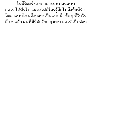
	ในชีวิตจริงเราสามารถพบคนแบบ 
สจ.เอ๋ ได้ทั่วไป แต่คงไม่มีใครรู้ลึกไปถึงขั้นที่ว่า
โตมาแบบไหนถึงกลายเป็นแบบนี้  ทั้ง ๆ ที่ในใจ
ลึก ๆ แล้ว คนที่มีนิสัยร้าย ๆ แบบ สจ.เอ๋ เก็บซ่อน
เด็กคนหนึ่งที่ต้องการความรัก และการยอมรับ
จากพ่อแม่ คุณพ่อ คุณแม่ลองนำ 7 เทคนิค
จิตวิทยาข้างต้นไปปรับใช้ในการดูแลลูก ๆ ดูนะ
คะ เพื่อที่เมื่อเขาโตขึ้น เขาจะได้เป็นที่รักของคน
รอบข้าง และเป็นคนดีของสังคมค่ะ
iSTRONG Mental Health
ผู้ดูแลสุขภาพใจให้กับบุคคล ครอบครัว และ
องค์กร
บริการของเรา
สำหรับบุคคลทั่วไป
บริการปรึกษา จิตแพทย์และนักจิตวิทยา : 
http://bit.ly/3lmThUa
คอร์สฝึกอบรมทักษะด้านจิตวิทยา
 : 
http://bit.ly/3RQfQwS
สำหรับองค์กร