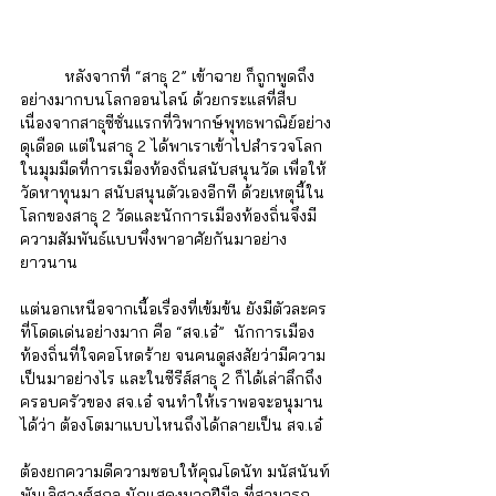
หลังจากที่ “สาธุ 2” เข้าฉาย ก็ถูกพูดถึง
อย่างมากบนโลกออนไลน์ ด้วยกระแสที่สืบ
เนื่องจากสาธุซีซั่นแรกที่วิพากษ์พุทธพาณิย์อย่าง
ดุเดือด แต่ในสาธุ 2 ได้พาเราเข้าไปสำรวจโลก
ในมุมมืดที่การเมืองท้องถิ่นสนับสนุนวัด เพื่อให้
วัดหาทุนมา สนับสนุนตัวเองอีกที ด้วยเหตุนี้ใน
โลกของสาธุ 2 วัดและนักการเมืองท้องถิ่นจึงมี
ความสัมพันธ์แบบพึ่งพาอาศัยกันมาอย่าง
ยาวนาน 
แต่นอกเหนือจากเนื้อเรื่องที่เข้มข้น ยังมีตัวละคร
ที่โดดเด่นอย่างมาก คือ “สจ.เอ๋”  นักการเมือง
ท้องถิ่นที่ใจคอโหดร้าย จนคนดูสงสัยว่ามีความ
เป็นมาอย่างไร และในซีรีส์สาธุ 2 ก็ได้เล่าลึกถึง
ครอบครัวของ สจ.เอ๋ จนทำให้เราพอจะอนุมาน
ได้ว่า ต้องโตมาแบบไหนถึงได้กลายเป็น สจ.เอ๋ 
ต้องยกความดีความชอบให้คุณโดนัท มนัสนันท์ 
พันเลิศวงศ์สกุล นักแสดงมากฝีมือ ที่สามารถ