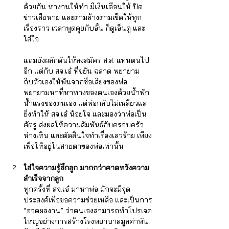
ด้วยกัน หางานให้ทำ มีเงินเดือนให้ ปิด
ข่าวเสียหาย และตามล้างตามเช็ดให้ทุก
เรื่องราว เวลาพูดคุยกับอั๋น ก็ดูเอ็นดู และ
ใส่ใจ 
แถมยังผลักดันให้ลงสมัคร ส.ส. แทนตนไป
อีก แต่กับ สจ.เอ๋ ที่ขยัน ฉลาด พยายาม
ถีบตัวเองให้พ้นจากชื่อเสียงของพ่อ 
พยายามหาที่หาทางของตนเองด้วยน้ำพัก
น้ำแรงของตนเอง แต่พ่อกลับไม่เหลียวแล 
ยิ่งทำให้ สจ.เอ๋ น้อยใจ และมองว่าพ่อเป็น
ศัตรู ส่งผลให้ความสัมพันธ์กับครอบครัว
ห่างเหิน และตัดสินใจทำเรื่องเลวร้าย เพียง
เพื่อให้อยู่ในสายตาของพ่อเท่านั้น  
ใส่ใจความรู้สึกลูก มากกว่าคาดหวังความ
สำเร็จจากลูก
ทุกครั้งที่ สจ.เอ๋ มาหาพ่อ มักจะมีจุด
ประสงค์เพื่อขอความช่วยเหลือ และเป็นการ 
“อวดผลงาน” ว่าตนเองสามารถทำโปรเจค
ใหญ่อย่างการสร้างโรงพยาบาลมูลค่าพัน