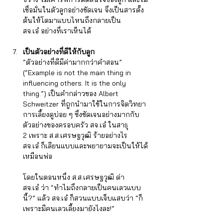
เชื่อมั่นในตัวลูกอย่างชัดเจน จึงเป็นสารตั้ง
ต้นให้โตมาแบบไหนถึงกลายเป็น 
สจ.เอ๋ อย่างที่เราเห็นได้
เป็นตัวอย่างที่ดีให้กับลูก
“ตัวอย่างที่ดีมีค่ามากกว่าคำสอน” 
(“Example is not the main thing in 
influencing others. It is the only 
thing.”) เป็นคำกล่าวของ Albert 
Schweitzer ที่ถูกนำมาใช้ในการจิตวิทยา
การเลี้ยงดูบ่อย ๆ ซึ่งชัดเจนอย่างมากกับ
ตัวอย่างของครอบครัว สจ.เอ๋ ในสาธุ 
2 เพราะ ส.ส.เศรษฐวุฒิ ร้ายอย่างไร 
สจ.เอ๋ ก็เลียนแบบและพยายามจะเป็นให้ได้
เหมือนพ่อ 
โดยในตอนหนึ่ง ส.ส.เศรษฐวุฒิ ด่า 
สจ.เอ๋ ว่า “ทำไมถึงกลายเป็นคนเลวแบบ
นี้?” แล้ว สจ.เอ๋ ก็สวนแบบเจ็บแสบว่า “ก็
เพราะมีคนเลวเลี้ยงมายังไงละ!”