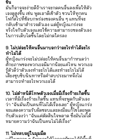
ขึ้น
มันก็อาจจะง่ายดีถ้าเราจะกดคนอื่นลงเพื่อให้ตัว
เองดูสูงขึ้น เช่น พูดเอาดีเข้าตัว ชวนให้ทุกคน
โฟกัสไปที่ข้อบกพร่องของคนอื่น ๆ แทนที่จะ
กลับเข้ามาสำรวจตัวเอง แต่ผู้หญิงแกร่งจะ
จริงใจกับตัวเองและใช้ความสามารถของตัวเอง
ในการเติบโตขึ้นโดยไม่กดใครลง
9. ไม่ปล่อยให้คนอื่นมาบอกว่าอะไรทำได้อะไร
ทำไม่ได้
ผู้หญิงแกร่งจะไม่ปล่อยให้คนอื่นมากำหนดว่า
ศักยภาพของพวกเธอมีมากน้อยแค่ไหน พวกเธอ
รู้ตัวดีว่าตัวเองทำอะไรได้และทำอะไรไม่ได้ 
เสียงซุบซิบนินทาหรือคำสบประมาทจึงไม่
สามารถทำอะไรพวกเธอได้
10. ไม่ตำหนิติโทษตัวเองเมื่อมีเรื่องร้ายเกิดขึ้น
เวลาที่มีเรื่องร้ายเกิดขึ้น แทนที่จะพูดกับตัวเอง
ว่า “ฉันมันเป็นคนที่ไม่ได้เรื่องเลย” ผู้หญิงแกร่ง
จะแสดงความรับผิดชอบและลงมือแก้ไขโดยพูด
กับตัวเองว่า “ฉันแค่ตัดสินใจพลาด ซึ่งมันไม่ได้
หมายความว่าฉันเป็นคนไม่ได้เรื่อง”
11. ไม่หลบอยู่ในมุมมืด
แม้ในหลาย ๆ สังคมจะให้โอกาสผู้ชายได้มีพื้นที่