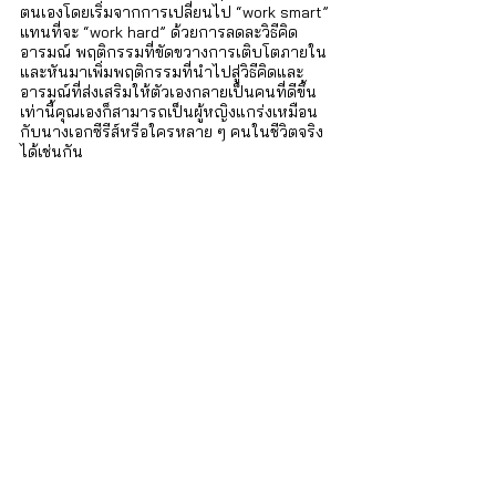
ตนเองโดยเริ่มจากการเปลี่ยนไป “work smart” 
แทนที่จะ “work hard” ด้วยการลดละวิธีคิด 
อารมณ์ พฤติกรรมที่ขัดขวางการเติบโตภายใน 
และหันมาเพิ่มพฤติกรรมที่นำไปสู่วิธีคิดและ
อารมณ์ที่ส่งเสริมให้ตัวเองกลายเป็นคนที่ดีขึ้น 
เท่านี้คุณเองก็สามารถเป็นผู้หญิงแกร่งเหมือน
กับนางเอกซีรีส์หรือใครหลาย ๆ คนในชีวิตจริง
ได้เช่นกัน
iSTRONG Mental Health
ผู้ดูแลสุขภาพใจให้กับบุคคล ครอบครัว และ
องค์กร
บริการของเรา
สำหรับบุคคลทั่วไป
บริการปรึกษา จิตแพทย์และนักจิตวิทยา : 
http://bit.ly/3lmThUa 
คอร์สฝึกอบรมทักษะด้านจิตวิทยา
 : 
http://bit.ly/3RQfQwS
สำหรับองค์กร
EAP โปรแกรมสำหรับองค์กร : 
http://bit.ly/3RLI8Z8