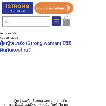
นัดหมายรับคำปรึกษา
นิลุบล สุขวณิช
Aug 25, 2022
ผู้หญิงแกร่ง (Strong woman) มีวิธี
คิดกันแบบไหน?
	ผู้หญิงแกร่ง (Strong woman) สำหรับ
บางคนฟังแล้วดูเหมือนยากเหลือเกินที่เป็น แต่