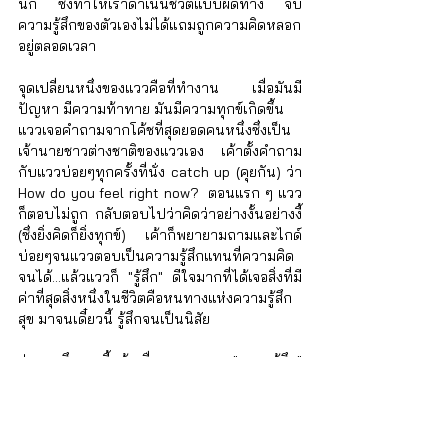
นัก ซึ่งทำให้เราดำเนินชีวิตแบบผิดทาง จับ
ความรู้สึกของตัวเองไม่ได้แถมถูกความคิดหลอก
อยู่ตลอดเวลา
จุดเปลี่ยนหนึ่งของแววคือที่ทำงาน เมื่อมันมี
ปัญหา มีความท้าทาย มันมีความทุกข์เกิดขึ้น
แววเจอคำถามจากโค้ชที่สุดยอดคนหนึ่งซึ่งเป็น
เจ้านายชาวต่างชาติของแววเอง เค้าตั้งคำถาม
กับแววบ่อยๆทุกครั้งที่นั่ง catch up (คุยกัน) ว่า 
How do you feel right now?  ตอนแรก ๆ แวว
ก็ตอบไม่ถูก กลับตอบไปว่าคิดว่าอย่างงั้นอย่างงี้ 
(ซึ่งยิ่งคิดก็ยิ่งทุกข์) เค้าก็พยายามถามและไกด์
บ่อยๆจนแววตอบเป็นความรู้สึกแทนที่ความคิด
จนได้...แล้วแววก็ "รู้สึก" ดีใจมากที่ได้เจอสิ่งที่มี
ค่าที่สุดสิ่งหนึ่งในชีวิตคือหนทางแห่งความรู้สึก
สุข มาจนเดี๋ยวนี้ รู้สึกจนเป็นนิสัย 
อ่านมาถึงตรงนี้แล้วเพื่อน ๆ คงแยก "ความรู้สึก" 
กับ "ความคิด" ออกได้แล้วใช่มั้ยคะ
ความรู้สึกเป็นสิ่งที่มีพลังมากๆ มันก่อให้เกิดสิ่ง ๆ 
ต่าง ๆ มากมายบนโลกนี้ เอาง่ายๆเราซื้อของ