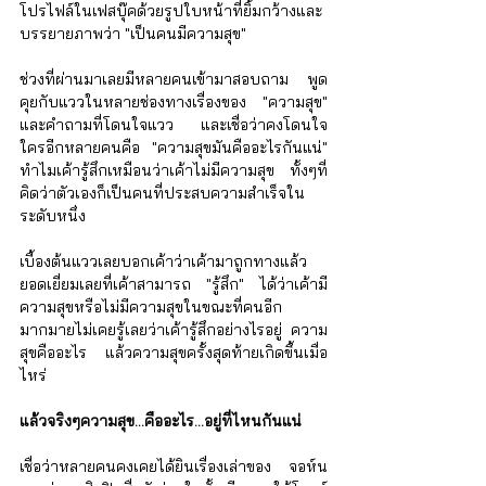
โปรไฟล์ในเฟสบุ๊คด้วยรูปใบหน้าที่ยิ้มกว้างและ
บรรยายภาพว่า "เป็นคนมีความสุข"
ช่วงที่ผ่านมาเลยมีหลายคนเข้ามาสอบถาม พูด
คุยกับแววในหลายช่องทางเรื่องของ "ความสุข" 
และคำถามที่โดนใจแวว และเชื่อว่าคงโดนใจ
ใครอีกหลายคนคือ "ความสุขมันคืออะไรกันแน่" 
ทำไมเค้ารู้สึกเหมือนว่าเค้าไม่มีความสุข ทั้งๆที่
คิดว่าตัวเองก็เป็นคนที่ประสบความสำเร็จใน
ระดับหนึ่ง
เบื้องต้นแววเลยบอกเค้าว่าเค้ามาถูกทางแล้ว 
ยอดเยี่ยมเลยที่เค้าสามารถ "รู้สึก" ได้ว่าเค้ามี
ความสุขหรือไม่มีความสุขในขณะที่คนอีก
มากมายไม่เคยรู้เลยว่าเค้ารู้สึกอย่างไรอยู่ ความ
สุขคืออะไร แล้วความสุขครั้งสุดท้ายเกิดขึ้นเมื่อ
ไหร่
แล้วจริงๆความสุข...คืออะไร...อยู่ที่ไหนกันแน่
เชื่อว่าหลายคนคงเคยได้ยินเรื่องเล่าของ จอห์น 