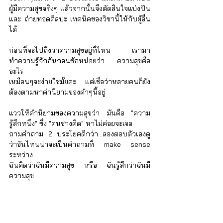
ผู้มีความสุขจริงๆ แล้วจากนั้นจึงตัดสินใจแบ่งปัน 
และ ถ่ายทอดศิลปะ เทคนิคของวิชานี้ให้กับผู้อื่น
ได้
ก่อนที่จะไปถึงว่าความสุขอยู่ที่ไหน เรามา
ทำความรู้จักกันก่อนซักหน่อยว่า ความสุขคือ
อะไร
เหมือนๆจะง่ายใช่มั้ยคะ แต่เชื่อว่าหลายคนก็ยัง
ต้องตามหาคำนิยามของคำๆนี้อยู่
แววให้คำนิยามของความสุขว่า มันคือ "ความ
รู้สึกหนึ่ง" ซึ่ง "คนช่างคิด" หาไม่ค่อยจะเจอ 
ถามคำถาม 2 ประโยคดีกว่า...ลองตอบตัวเองดู
ว่าอันไหนน่าจะเป็นคำถามที่ make sense 
ระหว่าง
ฉันคิดว่าฉันมีความสุข หรือ ฉันรู้สึกว่าฉันมี
ความสุข