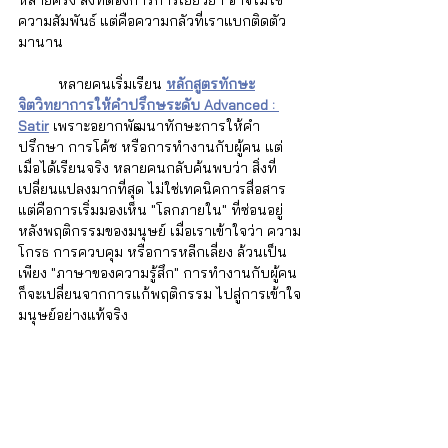
ความสัมพันธ์ แต่คือความกลัวที่เราแบกติดตัว
มานาน
	หลายคนเริ่มเรียน 
หลักสูตรทักษะ
จิตวิทยาการให้คำปรึกษระดับ Advanced : 
Satir
 เพราะอยากพัฒนาทักษะการให้คำ
ปรึกษา การโค้ช หรือการทำงานกับผู้คน แต่
เมื่อได้เรียนจริง หลายคนกลับค้นพบว่า สิ่งที่
เปลี่ยนแปลงมากที่สุด ไม่ใช่เทคนิคการสื่อสาร 
แต่คือการเริ่มมองเห็น "โลกภายใน" ที่ซ่อนอยู่
หลังพฤติกรรมของมนุษย์ เมื่อเราเข้าใจว่า ความ
โกรธ การควบคุม หรือการหลีกเลี่ยง ล้วนเป็น
เพียง "ภาษาของความรู้สึก" การทำงานกับผู้คน
ก็จะเปลี่ยนจากการแก้พฤติกรรม ไปสู่การเข้าใจ
มนุษย์อย่างแท้จริง
และในหลายองค์กร ปัญหาของทีมไม่ได้เกิดจาก
คนทำงานไม่มีความสามารถ แต่เกิดจากความ
ไม่ไว้วางใจ การควบคุมกันมากเกินไป และการ
สื่อสารที่เต็มไปด้วยความกลัว เมื่อผู้นำเข้าใจว่า 
พฤติกรรมของคนไม่ได้เกิดขึ้นลอย ๆ แต่มีความ