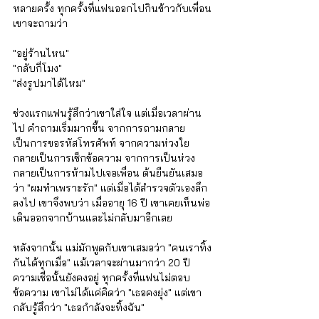
หลายครั้ง ทุกครั้งที่แฟนออกไปกินข้าวกับเพื่อน 
เขาจะถามว่า
"อยู่ร้านไหน"
"กลับกี่โมง"
"ส่งรูปมาได้ไหม"
ช่วงแรกแฟนรู้สึกว่าเขาใส่ใจ แต่เมื่อเวลาผ่าน
ไป คำถามเริ่มมากขึ้น จากการถามกลาย
เป็นการขอรหัสโทรศัพท์ จากความห่วงใย 
กลายเป็นการเช็กข้อความ จากการเป็นห่วง
กลายเป็นการห้ามไปเจอเพื่อน ต้นยืนยันเสมอ
ว่า "ผมทำเพราะรัก" แต่เมื่อได้สำรวจตัวเองลึก
ลงไป เขาจึงพบว่า เมื่ออายุ 16 ปี เขาเคยเห็นพ่อ
เดินออกจากบ้านและไม่กลับมาอีกเลย 
หลังจากนั้น แม่มักพูดกับเขาเสมอว่า "คนเราทิ้ง
กันได้ทุกเมื่อ" แม้เวลาจะผ่านมากว่า 20 ปี 
ความเชื่อนั้นยังคงอยู่ ทุกครั้งที่แฟนไม่ตอบ
ข้อความ เขาไม่ได้แค่คิดว่า "เธอคงยุ่ง" แต่เขา
กลับรู้สึกว่า "เธอกำลังจะทิ้งฉัน" 