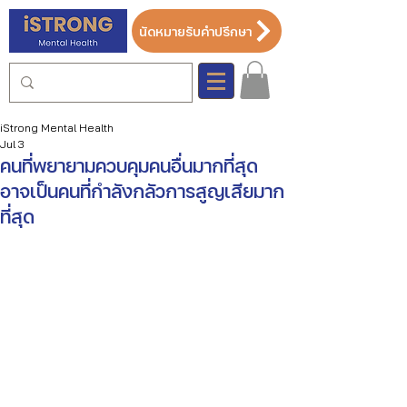
นัดหมายรับคำปรึกษา
iStrong Mental Health
Jul 3
คนที่พยายามควบคุมคนอื่นมากที่สุด
อาจเป็นคนที่กำลังกลัวการสูญเสียมาก
ที่สุด