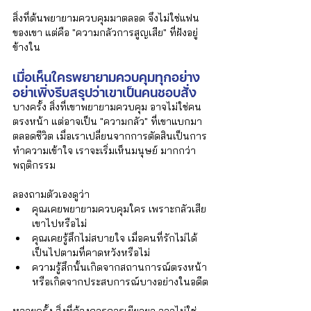
สิ่งที่ต้นพยายามควบคุมมาตลอด จึงไม่ใช่แฟน
ของเขา แต่คือ "ความกลัวการสูญเสีย" ที่ฝังอยู่
ข้างใน
เมื่อเห็นใครพยายามควบคุมทุกอย่าง 
อย่าเพิ่งรีบสรุปว่าเขาเป็นคนชอบสั่ง
บางครั้ง สิ่งที่เขาพยายามควบคุม อาจไม่ใช่คน
ตรงหน้า แต่อาจเป็น "ความกลัว" ที่เขาแบกมา
ตลอดชีวิต เมื่อเราเปลี่ยนจากการตัดสินเป็นการ
ทำความเข้าใจ เราจะเริ่มเห็นมนุษย์ มากกว่า
พฤติกรรม
ลองถามตัวเองดูว่า
คุณเคยพยายามควบคุมใคร เพราะกลัวเสีย
เขาไปหรือไม่
คุณเคยรู้สึกไม่สบายใจ เมื่อคนที่รักไม่ได้
เป็นไปตามที่คาดหวังหรือไม่
ความรู้สึกนั้นเกิดจากสถานการณ์ตรงหน้า 
หรือเกิดจากประสบการณ์บางอย่างในอดีต
หลายครั้ง สิ่งที่ต้องการการเยียวยา อาจไม่ใช่