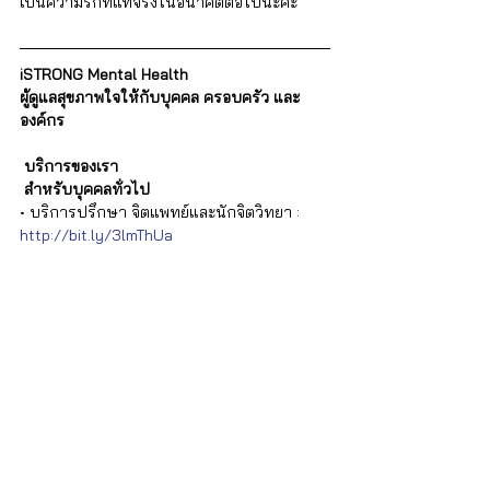
เป็นความรักที่แท้จริงในอนาคตต่อไปนะคะ   
iSTRONG Mental Health
ผู้ดูแลสุขภาพใจให้กับบุคคล ครอบครัว และ
องค์กร
บริการของเรา
 สำหรับบุคคลทั่วไป
• บริการปรึกษา จิตแพทย์และนักจิตวิทยา : 
http://bit.ly/3lmThUa 
• คอร์สฝึกอบรมทักษะด้านจิตวิทยา : 
http://bit.ly/3RQfQwS
 สำหรับองค์กร
• EAP โปรแกรมสำหรับองค์กร : 
http://bit.ly/3RLI8Z8
  โทร. 02-0268949 หรือ Line : @istrong
ประวัติผู้เขียน :
 จันทมา ช่างสลัก คุณแม่ของลูก 