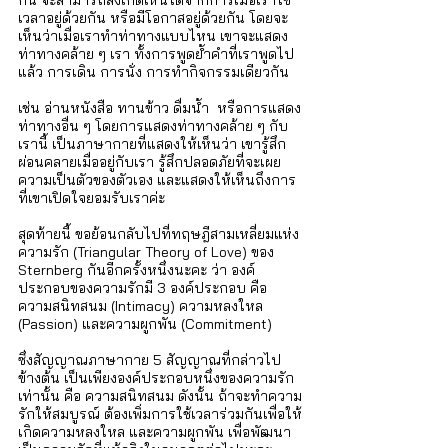
เวลาอยู่ด้วยกัน หรือมีโอกาสอยู่ด้วยกัน โดยจะ
เห็นว่าเมื่อเราทำท่าทางแบบไหน เขาจะแสดง
ท่าทางคล้าย ๆ เรา ทั้งการพูดย้ำคำที่เราพูดไป
แล้ว การเดิน การนั่ง การทำกิจกรรมเดียวกัน 
เช่น อ่านหนังสือ ทานข้าว ดื่มน้ำ  หรือการแสดง
ท่าทางอื่น ๆ โดยการแสดงท่าทางคล้าย ๆ กับ
เรานี้ เป็นภาษากายที่แสดงให้เห็นว่า เขารู้สึก
ผ่อนคลายเมื่ออยู่กับเรา รู้สึกปลอดภัยที่จะเผย
ความเป็นตัวของตัวเอง และแสดงให้เห็นถึงการ
ที่เขาเปิดใจยอมรับเราค่ะ 
สุดท้ายนี้ ขอย้อนกลับไปที่ทฤษฎีสามเหลี่ยมแห่ง
ความรัก (Triangular Theory of Love) ของ 
Sternberg กันอีกครั้งหนึ่งนะคะ ว่า องค์
ประกอบของความรักมี 3 องค์ประกอบ คือ 
ความสนิทสนม (Intimacy) ความหลงใหล 
(Passion) และความผูกพัน (Commitment) 
ซึ่งสัญญาณภาษากาย 5 สัญญาณที่กล่าวไป
ข้างต้น เป็นเพียงองค์ประกอบหนึ่งของความรัก
เท่านั้น คือ ความสนิทสนม ดังนั้น ถ้าจะทำความ
รักให้สมบูรณ์ ต้องเพิ่มการใช้เวลาร่วมกันเพื่อให้
เกิดความหลงใหล และความผูกพัน เพื่อพัฒนา