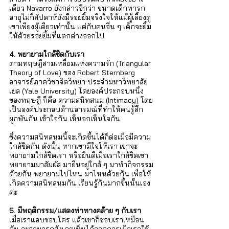
เดียว Navarro ยังกล่าวอีกว่า ขนาดเด็กทารก
อายุไม่กี่สัปดาห์ยังมีรอยยิ้มจริงใจให้แม้ผู้เลี้ยงดู
เขาเพียงผู้เดียวเท่านั้น แต่กับคนอื่น ๆ เด็กจะยิ้ม
ให้ด้วยรอยยิ้มที่แตกต่างออกไป 
4. พยายามใกล้ชิดกับเรา
ตามทฤษฎีสามเหลี่ยมแห่งความรัก (Triangular 
Theory of Love) ของ Robert Sternberg 
อาจารย์ภาควิชาจิตวิทยา ประจำมหาวิทยาลัย
เยล (Yale University) โดยองค์ประกอบหนึ่ง
ของทฤษฎี ก็คือ ความสนิทสนม (Intimacy) โดย
เป็นองค์ประกอบด้านอารมณ์ที่ทำให้คนรู้สึก
ผูกพันกัน เข้าใจกัน เห็นอกเห็นใจกัน 
ซึ่งความสนิทสนมนี้จะเกิดขึ้นได้ก็ต่อเมื่อมีความ
ใกล้ชิดกัน ดังนั้น หากเขามีใจให้เรา เขาจะ
พยายามใกล้ชิดเรา หรือยินดีเมื่อเราใกล้ชิดเขา 
พยายามมาสัมผัส มายืนอยู่ใกล้ ๆ มาทำกิจกรรม
ด้วยกัน พยายามไปไหน มาไหนด้วยกัน เพื่อให้
เกิดความสนิทสนมกัน เรียนรู้กันมากขึ้นนั้นเอง
ค่ะ
5. มีพฤติกรรม/แสดงท่าทางคล้าย ๆ กับเรา
เมื่อเราแอบชอบใคร แล้วเขาก็ชอบเราเหมือน
กัน จะสามารถสังเกตเห็นได้จากการเมื่อเราใช้