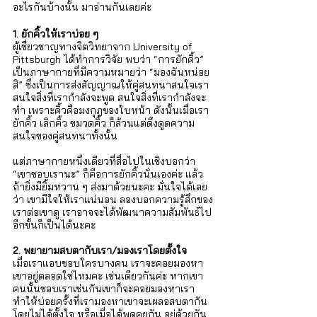
อะไรกันบ้างนั้น มาอ่านกันเลยค่ะ
1. ยักคิ้วให้เราบ่อย ๆ
ผู้เชี่ยวชาญทางจิตวิทยาจาก University of 
Pittsburgh ได้ทำการวิจัย พบว่า “การยักคิ้ว” 
เป็นภาษากายที่มีความหมายว่า “มองฉันหน่อย
สิ” ซึ่งเป็นการส่งสัญญาณให้คู่สนทนาสนใจเรา 
สนใจสิ่งที่เรากำลังจะพูด สนใจสิ่งที่เรากำลังจะ
ทำ เพราะคิ้วคือมงกุฎของใบหน้า ดังนั้นเมื่อเรา
ยักคิ้ว เลิกคิ้ว ขมวดคิ้ว ก็ล้วนแต่ดึงดูดความ
สนใจของคู่สนทนาทั้งนั้น 
แต่ภาษากายหนึ่งเดียวที่สื่อไปในเชิงบอกว่า 
“เขาชอบเรานะ” ก็คือการยักคิ้วนั่นเองค่ะ แล้ว
ถ้ายิ่งมียิ้มหวาน ๆ ส่งมาด้วยนะคะ มั่นใจได้เลย
ว่า เขามีใจให้เราแน่นอน ลองบอกความรู้สึกของ
เราต่อเขาดู เราอาจจะได้พัฒนาความสัมพันธ์ไป
อีกขั้นก็เป็นได้นะคะ 
2. พยายามสบตากับเรา/มองเราโดยตั้งใจ
เมื่อเราแอบชอบใครบางคน เราจะคอยมองหา
เขาอยู่ตลอดใช่ไหมคะ เช่นเดียวกันค่ะ หากเขา
คนนั้นชอบเราเช่นกันเขาก็จะคอยมองหาเรา 
ทำให้บ่อยครั้งที่เรามองหาเขาจะเผลอสบตากัน
โดยไม่ได้ตั้งใจ หรือเมื่อได้พูดคุยกัน อยู่ด้วยกัน 