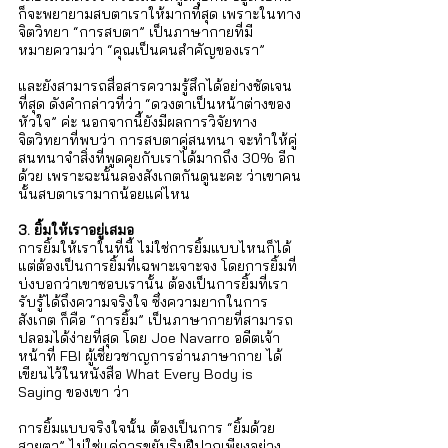
Γ
ก็จะพยายามสบตาเราให้มากที่สุด เพราะในทาง
จิตวิทยา “การสบตา” เป็นภาษากายที่มี
หมายความว่า “คุณเป็นคนสำคัญของเรา” 
และยังสามารถสื่อสารความรู้สึกได้อย่างชัดเจน
ที่สุด ดังคำกล่าวที่ว่า “ดวงตาเป็นหน้าต่างของ
หัวใจ” ค่ะ นอกจากนี้ยังมีผลการวิจัยทาง
จิตวิทยาที่พบว่า การสบตาคู่สนทนา จะทำให้คู่
สนทนาจำสิ่งที่พูดคุยกับเราได้มากถึง 30% อีก
ด้วย เพราะฉะนั้นลองสังเกตกันดูนะคะ ว่าเขาคน
นั้นสบตาเรามากน้อยแค่ไหน 
3. ยิ้มให้เราอยู่เสมอ
การยิ้มให้เราในที่นี้ ไม่ใช่การยิ้มแบบไหนก็ได้ 
แต่ต้องเป็นการยิ้มที่เฉพาะเจาะจง โดยการยิ้มที่
บ่งบอกว่าเขาชอบเรานั้น ต้องเป็นการยิ้มที่เรา
รับรู้ได้ถึงความจริงใจ ซึ่งความยากในการ
สังเกต ก็คือ “การยิ้ม” เป็นภาษากายที่สามารถ
ปลอมได้ง่ายที่สุด โดย Joe Navarro อดีตเจ้า
หน้าที่ FBI ผู้เชี่ยวชาญการอ่านภาษากาย ได้
เขียนไว้ในหนังสือ What Every Body is 
Saying ของเขา ว่า 
การยิ้มแบบจริงใจนั้น ต้องเป็นการ “ยิ้มด้วย
สายตา” ไม่ใช่แค่การขยับริมฝีปากเพียงอย่าง