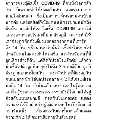
อาการของผู้ติดเชื้อ 
COVID-19
 ที่คนทั้งโลกกลัว
กัน ก็เพราะทำให้ปอดอักเสบ และระบบการ
หายใจล้มเหลว ซึ่งเป็นอาการที่ทรมานคนป่วย
มากค่ะ แต่โชคยังดีที่น้อยคนหนักจะป่วยหนักถึง
ขั้นนั้น แต่ต่อให้เราติดเชื้อ 
COVID-19
 แบบไม่
แสดงอาการอะไรเลยก็น่ากลัวอยู่ดี เพราะทำให้
เราต้องถูกกักตัวเดี่ยวแยกออกจากคนที่เรารัก
ถึง 14 วัน หรือนานกว่านั้นถ้าเชื้อยังไม่หายไป 
สำหรับคนโสดคงเข้าโหมดชิล แต่สำหรับคนที่มี
ลูกเล็กอย่างดิฉัน แค่คิดก็ปวดใจแล้วค่ะ แล้วถ้า
นำเชื้อไปติดลูกที่อายุยังไม่ถึง 3 ขวบดีด้วย ลูกก็
ต้องถูกแยกเหมือนกัน คงกลัวน่าดูที่ต้องอยู่กับ
คนแปลกหน้า ใส่ชุดประหลาด ๆ ไม่ได้เจอแม่เจอ
พ่อถึง 14 วัน ดังนั้นแล้ว เพราะเราไม่รู้อนาคต 
และไม่รู้ชะตากรรมของเรา หากยังมีโอกาสได้อยู่
ด้วยกันแบบสบายดี กอดกันไปเถอะค่ะ แสดง
ความรักให้อีกฝ่ายรับรู้ได้มากเท่าไหร่ยิ่งดีเลย ดี
กว่าวันหนึ่ง เกิดอะไรกับเราขึ้นมาแล้วแสดง
ความรักไม่ได้ จะมาเสียดายทีหลังนะคะ