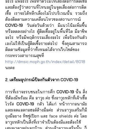
อะไร แพ้อะไร เพื่อทำตัวไม่ให้เสี่ยงต่อการติดเชื้อ
และต้องรู้ว่าสถานที่ไหนอยู่ในจุดเสี่ยงต่อการติด
เชื้อ เราจะได้หลีกเลี่ยงไม่ไปบริเวณนั้น รวมถึง
ต้องติดตามความเคลื่อนไหวของสถานการณ์ 
COVID-19
 วันต่อวันด้วยว่า มีแนวโน้มเพิ่มขึ้น 
หรือลดลงอย่างไร ผู้ติดเชื้ออยู่ในพื้นที่ใด มีอาชีพ
อะไร หรือมีพฤติกรรมเสี่ยงอะไร เพื่อป้องกันตัว
เองไม่ให้เป็นผู้ติดเชื้อรายต่อไป ซึ่งคุณสามารถ
ติดตามข้อมูลที่ว่าทั้งหมดได้จากเว็บไซด์ของ
กระทรวงสาธารณสุขที่ 
http://dmsic.moph.go.th/index/detail/8018
นะคะ
2. เตรียมอุปกรณ์ป้องกันตัวจาก COVID-19
การที่เราจะรบชนะในการศึก 
COVID-19
 นั้น สิ่ง
ที่ต้องมีพร้อม คือ อาวุธ ค่ะ ซึ่งอาวุธหลักที่เจ้าเชื้อ
ไวรัส 
COVID-19
 กลัว ได้แก่ หน้ากากอนามัย
และเจลแอลกอฮอล์ล้างมือค่ะ ส่วนอาวุธเสริมก็มี 
ถุงมือยาง ทิชชู่เปียก และ face shields ค่ะ โดย
อาวุธหลักเป็นสิ่งที่เราจำเป็นต้องมีและต้องใช้
เสมอเวลาอยู่นอกบ้าน ส่วนเจ้าอาวุธเสริมนั้น ก็