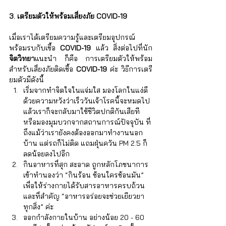
3. เตรียมตัวให้พร้อมเสี่ยงภัย COVID-19
เมื่อเราได้เตรียมความรู้และเตรียมอุปกรณ์
พร้อมรบกับเชื้อ 
COVID-19
 แล้ว สิ่งต่อไปที่นัก
จิตวิทยา
แนะนำ ก็คือ การเตรียมตัวให้พร้อม
สำหรับเสี่ยงภัยติดเชื้อ
 COVID-19
 ค่ะ วิธีการเตรี
ยมตัวมีดังนี้ 
เริ่มจากทำจิตใจในแจ่มใส มองโลกในแง่ดี
ด้วยความหวังว่าเร็ววันเจ้าโรคนี้จะหมดไป 
แล้วเราก็จะกลับมาใช้ชีวิตปกติกันเสียที 
หรือมองมุมบวกจากสถานการณ์ปัจจุบัน ที่
ถึงแม้ว่าเรายังคงต้องออกมาทำงานนอก
บ้าน แต่รถก็ไม่ติด แถมฝุ่นควัน PM 2.5 ก็
ลดน้อยลงไปอีก  
กินอาหารที่สุก สะอาด ถูกหลักโภชนาการ 
เข้าทำนองว่า “กินร้อน ช้อนใครช้อนมัน” 
เพื่อให้ร่างกายได้รับสารอาหารครบถ้วน 
และที่สำคัญ “อาหารอร่อยจะช่วยเยียวยา
ทุกสิ่ง” ค่ะ  
ออกกำลังกายในบ้าน อย่างน้อย 20 - 60 