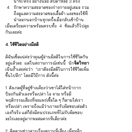
นาที/ครั้ง อย่างน้อย สัปดาห์ละ 3 ครั้ง  
รักษาความสะอาดของร่างกายอยู่เสมอ รวม
ถึงดูแลความสะอาดของเสื้อผ้า และของใช้ที่
นำออกนอกบ้านทุกครั้งเมื่อกลับเข้าบ้าน 
เมื่อเตรียมความพร้อมครบทั้ง 4 ข้อแล้วก็ไปลุย
กันเลยค่ะ
4. ใช้ชีวิตอย่างมีสติ
ดิฉันเชื่อแน่ค่ะว่าคุณผู้อ่านมีสติในการใช้ชีวิตกัน
อยู่แล้วละ แต่ในสถานการณ์เช่นนี้ นัก
จิตวิทยา
เน้นย้ำเลยค่ะว่า “เราต้องมีสติในการใช้ชีวิตเพิ่ม
ขึ้นไปอีก” โดยมีวิธีการ ดังนี้ค่ะ
1. สังเกตผู้ที่อยู่ข้างเคียงว่าเขาได้ใส่หน้ากาก
ป้องกันตัวเองหรือเปล่า ไอ จาม หรือมี
พฤติกรรมเสี่ยงที่จะแพร่เชื้อใด ๆ ก็ตามใส่เรา
หรือเปล่า เพราะถึงแม้ว่าเราจะรับผิดชอบต่อตัว
เองก็จริง แต่ก็ยังมีคนประเภทที่ไม่รับผิดชอบ
อะไรเลยอยู่มากพอสมควรทีเดียวค่ะ
2. ติดตามข่าวสารเรื่องสถานที่เสี่ยง เพื่อหลีก