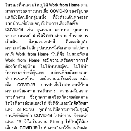
ในขณะที่คนส่วนใหญ่ได้ 
Work from Home
 ตาม
มาตรการลดการแพร่เชื้อ 
COVID-19
 ของรัฐบาล 
แต่ก็ยังมีคนอีกกลุ่มหนึ่ง ที่ยังต้องเดินทางออก
จากบ้านเพื่อไปผจญภัยกับการเสี่ยงติดเชื้อ 
COVID-19
 เช่น คุณหมอ พยาบาล บุคลากร
ทางการแพทย์ นัก
จิตวิทยา
 ตำรวจ ข้าราชการ 
เป็นต้น ซึ่งบุคคลเหล่านี้ ก็จะเผชิญกับ
ความเครียดในอีกรูปแบบหนึ่งที่แตกต่างไปจาก
คนที่ 
Work from Home
 นั่นก็คือ ในขณะที่คน 
Work from Home
 จะมีความเครียดจากการที่
ต้องกักตัวอยู่บ้าน ไม่ได้พบปะผู้คน ไม่ได้ทำ
กิจกรรมอย่างที่คุ้นเคย แต่คนที่ยังต้องออกมา
ทำงานนอกบ้าน จะมีความเครียดเรื่องการติด
เชื้อ 
COVID-19
 การนำเชื้อไปฝากคนที่บ้าน 
ความเครียดจากการเดินทาง ความเครียดจาก
การทำงาน ซึ่งทุกความเครียดก็ส่งผลต่อสภาพ
จิตใจที่อาจอ่อนแอลงได้ ซึ่งดิฉันและนัก
จิตวิทยา
แห่ง iSTRONG ทุกท่านก็มีความห่วงใยคุณผู้
อ่านที่ยังต้องฝ่า 
COVID-19
 ไปทำงาน จึงขอนำ
เสนอ “6 วิธีเสริมความ Strong ให้กับผู้ที่ต้อง
เสี่ยงภัย 
COVID-19 
ไปทำงาน” มาให้อ่านกันค่ะ