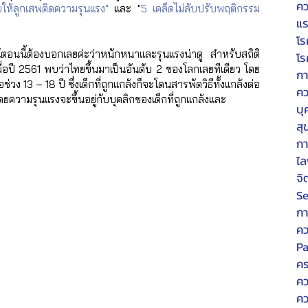
คว
ยให้ลูกเสพติดความรุนแรง"
 และ "
5 เคล็ดไม่ลับปรับพฤติกรรม
แร
โร
อนนี้ต้องบอกเลยค่ะว่าหนักหนาและรุนแรงน่าดู สำหรับสถิติ
โร
่อปี 2561 พบว่าไทยขึ้นมาเป็นอันดับ 2 ของโลกเลยทีเดียว โดย
กา
่วง 13 – 18 ปี ซึ่งเด็กที่ถูกแกล้งก็จะโดนสารพัดวิธีทั้งแกล้งต่อ
คว
ความรุนแรงจะขึ้นอยู่กับบุคลิกของเด็กที่ถูกแกล้งและ
บุ
สุ
ก
ไล
จิ
Se
กา
คว
P
คร
คว
คว