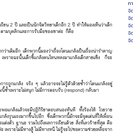
กา
จิ
จิ
จิ
ยน 2 ปี และเป็นนักจิตวิทยาเด็กอีก 2 ปี ทำให้มองเห็นว่าเด็ก
ๆ ตามบุคลิกและการรับมือของเขาค่ะ  ก็คือ 
จิ
จิ
่าเดิมอีก เด็กพวกนี้มองว่าเรื่องโดนแกล้งเป็นเรื่องน่ารำคาญ 
ิ้ง เพราะฉะนั้นเด็กขี้แกล้งคนไหนหลงมาแกล้งเด็กสายแข็ง ก็จะ
องการถูกแกล้ง จริง ๆ แล้วอาจจะไม่รู้ตัวด้วยซ้ำว่าโดนแกล้งอยู่ 
ุ่มนี้ซ้ำเพราะไม่สนุก ไม่มีการตอบรับ (respond) กลับมา 
พอแกล้งแล้วจะมีปฏิกิริยาตอบสนองทันที ทั้งร้องไห้ โวยวาย 
ูกแกล้งรุนแรงมากขึ้นไปอีก ซึ่งเด็กพวกนี้มักจะมีจุดเด่นที่ให้เพื่อน
ต่งตัว ฐานะ รวมไปถึงผลการเรียนด้วย สิ่งที่เลวร้ายที่สุด คือ 
่ะ เพราะไม่มีทางสู้ ไม่มีทางหนี ไม่รู้จะไปขอความช่วยเหลือจาก