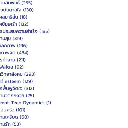
ามสัมพันธ์
(255)
255 posts
งบันดาลใจ
(130)
130 posts
คสมาธิสั้น
(18)
18 posts
คซึมเศร้า
(132)
132 posts
รประสบความสำเร็จ
(185)
185 posts
ามสุข
(319)
319 posts
คลิกภาพ
(196)
196 posts
ขภาพจิต
(484)
484 posts
ารทำงาน
(211)
211 posts
ฟ์สไตล์
(92)
92 posts
ตวิทยาสังคม
(293)
293 posts
lf esteem
(129)
129 posts
รฟื้นฟูจิตใจ
(312)
312 posts
ามวิตกกังวล
(75)
75 posts
arent-Teen Dynamics
(1)
1 post
อบครัว
(101)
101 posts
ามเครียด
(68)
68 posts
ามรัก
(53)
53 posts