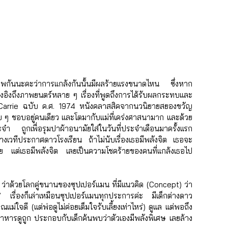
าพกันนะคะว่าการแกล้งกันนั้นมีผลร้ายแรงขนาดไหน ซึ่งหาก
างอิงถึงภาพยนตร์หลาย ๆ เรื่องที่พูดถึงการได้รับผลกระทบและ
น Carrie ฉบับ ค.ศ. 1974 หนังคลาสสิคจากนวนิยายสยองขวัญ  
ยบ ๆ ชอบอยู่คนเดียว และโตมากับแม่ที่เคร่งศาสนามาก และด้วย
 ถูกเพื่อรุมปาผ้าอนามัยใส่ในวันที่ประจำเดือนมาครั้งแรก       
ลางเวทีประกาศดาวโรงเรียน ถ้าไม่นับเรื่องเธอมีพลังจิต เธอจะ
เลย แต่เธอมีพลังจิต เลยเป็นความโชคร้ายของคนที่แกล้งเธอไป 
2) ว่าด้วยโลกคู่ขนานของซุปเปอร์แมน ที่มีแนวคิด (Concept) ว่า 
ี” เรื่องก็เล่าเหมือนซุปเปอร์แมนทุกประการค่ะ มีเด็กต่างดาว
ม่ใจดี (แต่พ่อดูไม่ค่อยเต็มใจรับเลี้ยงเท่าไหร่) ดูแล แต่พอถึง
นอาหารดูถูก ประกอบกับเด็กค้นพบว่าตัวเองมีพลังพิเศษ เลยล้าง