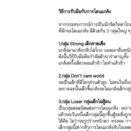
วิธีการรับมือกับการโดนแกล้ง 
จากประสบการณ์การเป็นนักจิตวิทยาโรงเรี
ที่มักจะโดนแกล้ง มีด้วยกัน 3 กลุ่มใหญ่ 
1.กลุ่ม Strong เด็กสายแข็ง 
แกล้งมาแกล้งกลับไม่โกง แถมเอาคืนหนักกว
ดังนั้นวิธีรับมือคือกำจัดตัวน่ารำคาญท
แกล้งครั้งเดียวพอแล้วจ้า ไม่ทำแล้วจ้า 
2.กลุ่ม Don’t care world 
จะเป็นเด็กที่มีโลกส่วนตัวสูง ไม่สนใจเรื่
เพราะฉะนั้นเด็กขี้แกล้งจะไม่แกล้งเด็กกล
3.กลุ่ม Loser กลุ่มเด็กไม่สู้คน 
เป็นกลุ่มยอดนิยมต่อการโดนแกล้ง เพราะ
แล้วพอวันหนึ่งเด็กกลุ่มนี้ลุกขึ้นสู้จะยิ่งถ
ได้ล้อ ไม่ว่าจะรูปร่างหน้าตา ทรงผม การแ
เด็กกลุ่มนี้เขากลัวการโดนแกล้งจับใจเลยค