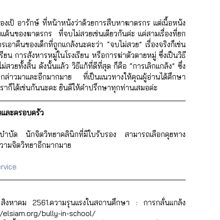
ดของเป้ อารักษ์ ที่หน้าหนังว่าด้วยการสืบหาฆาตรกร แต่เนื้อหนัง
้นของฆาตรกร  ที่จบไม่สวยเช่นเดียวกันค่ะ แค่สามเรื่องที่ยก
รเอาคืนของเด็กที่ถูกแกล้งนะคะว่า “จบไม่สวย” เรื่องจริงก็เช่น
งเรียน การสังหารหมู่ในโรงเรียน หรือการฆ่าตัวตายหมู่ ซึ่งเป็นวิธี
ั้งสิ้น ดังนั้นแล้ว วิธีแก้ที่ดีที่สุด ก็คือ “การเลิกแกล้ง” ซึ่ง 
กล่าวมาและอีกมากมาย     ที่เป็นแนวทางให้คุณผู้อ่านได้ศึกษา 
าก็ได้เช่นกันนะคะ ยินดีให้คำปรึกษาทุกท่านเสมอค่ะ  
ิตและครอบครัว
บำบัด นักจิตวิทยาคลินิกที่มีใบรับรอง สามารถเลือกคุยทาง
วามจิตวิทยาอีกมากมาย
rvice
4 สิงหาคม 2561.ความรุนแรงในสถานศึกษา : การกลั่นแกล้ง 
://elsiam.org/bully-in-school/