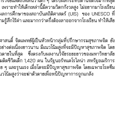
รวิจัยแสดงให้เห็นว่าเด็ก ๆ ได้รับผลกระทบด้านจิตใจมากที่สุด 
เพราะทำให้เด็กเหล่านี้มีความวิตกกังวลสูง ไม่อยากมาโรงเรียน 
กับผลการศึกษาของสถาบันสถิติศาสตร์ (UIS)  ของ UNESCO ที่
ามรู้สึกไร้ค่า และมากกว่าครึ่งต้องลาออกจากโรงเรียน ทำให้เสีย
สนติ์ จิตแพทย์ผู้เป็นหัวหน้ากลุ่มที่ปรึกษากรมสุขภาพจิต ยัง
้งอย่างต่อเนื่องยาวนาน มีแนวโน้มสูงที่จะมีปัญหาสุขภาพจิต โดย
วตายในที่สุด ซึ่งตรงกับผลงานวิจัยระยะยาวของมหาวิทยาลัย 
มติดชีวิตเด็ก 1,420 คน ในรัฐนอร์ทเเคโรไลน่า สหรัฐอเมริการ 
บ่อย ๆ และรุนแรง เมื่อโตจะมีปัญหาสุขภาพจิต โดยเฉพาะโรคซึม
โน้มสูงว่าจะฆ่าตัวตายเพื่อหนีปัญหาการถูกแกล้ง