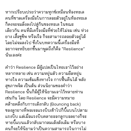
หากเปรียบเปรยว่าความทุกข์เหมือนท้องทะเล 
คนที่ขาดเครื่องมือในการลอยตัวอยู่ในท้องทะเล
ก็คงจะจมดิ่งลงไปสู่ก้นของทะเล ในขณะ
เดียวกัน คนที่มีเครื่องมือที่ช่วยให้ไม่จม เช่น ห่วง
ยาง เสื้อชูชีพ หรือเรือ ก็จะสามารถลอยตัวอยู่ได้
โดยไม่จมลงไป ซึ่งในบทความนี้เครื่องมือที่
อยากจะหยิบยกขึ้นมาพูดถึงก็คือ “Resilience” 
นั่นเองค่ะ 
คำว่า Resilience มีผู้แปลเป็นไทยเอาไว้อย่าง
หลากหลาย เช่น ความหยุ่นตัว ความยืดหยุ่น
ทางใจ ความเข้มแข็งทางใจ การฟื้นคืนได้ พลัง
สุขภาพจิต เป็นต้น ส่วนนิยามของคำว่า 
Resilience นั้นก็มีผู้ให้นิยามเอาไว้หลายท่าน
เช่นกัน โดย Resilience จะมีความหมาย
คล้ายคลึงกับการเด้งกลับ (Bouncing back) 
ของลูกยางที่พอเจอแรงบีบเข้าไปก็บี้แบนไปตาม
แรงบีบ แต่เมื่อแรงบีบคลายออกลูกบอลยางก็จะ
หายบี้แบนแล้วกลับมากลมเด้งดังเดิม หรือบาง
คนก็จะให้นิยามว่าเป็นความสามารถในการไม่