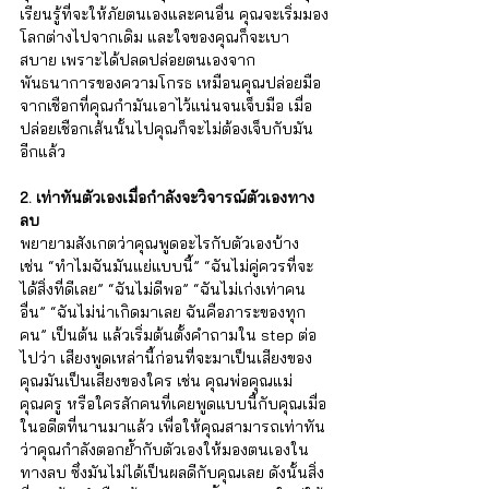
เรียนรู้ที่จะให้ภัยตนเองและคนอื่น คุณจะเริ่มมอง
โลกต่างไปจากเดิม และใจของคุณก็จะเบา
สบาย เพราะได้ปลดปล่อยตนเองจาก
พันธนาการของความโกรธ เหมือนคุณปล่อยมือ
จากเชือกที่คุณกำมันเอาไว้แน่นจนเจ็บมือ เมื่อ
ปล่อยเชือกเส้นนั้นไปคุณก็จะไม่ต้องเจ็บกับมัน
อีกแล้ว
2. เท่าทันตัวเองเมื่อกำลังจะวิจารณ์ตัวเองทาง
ลบ
พยายามสังเกตว่าคุณพูดอะไรกับตัวเองบ้าง 
เช่น “ทำไมฉันมันแย่แบบนี้” “ฉันไม่คู่ควรที่จะ
ได้สิ่งที่ดีเลย” “ฉันไม่ดีพอ” “ฉันไม่เก่งเท่าคน
อื่น” “ฉันไม่น่าเกิดมาเลย ฉันคือภาระของทุก
คน” เป็นต้น แล้วเริ่มต้นตั้งคำถามใน step ต่อ
ไปว่า เสียงพูดเหล่านี้ก่อนที่จะมาเป็นเสียงของ
คุณมันเป็นเสียงของใคร เช่น คุณพ่อคุณแม่ 
คุณครู หรือใครสักคนที่เคยพูดแบบนี้กับคุณเมื่อ
ในอดีตที่นานมาแล้ว เพื่อให้คุณสามารถเท่าทัน
ว่าคุณกำลังตอกย้ำกับตัวเองให้มองตนเองใน
ทางลบ ซึ่งมันไม่ได้เป็นผลดีกับคุณเลย ดังนั้นสิ่ง