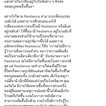
แตกต่างกันไปขึ้นอยู่กับปัจจัยต่าง ๆ ที่หล่อ
หลอมบุคคลนั้นขึ้นมา 
อย่างไรก็ตาม Resilience สามารถเปลี่ยนแปลง
ระดับได้ และสามารถฝึกฝนตนเองให้
เปลี่ยนแปลงจากคนที่ไม่มี Resilience หรือมีแต่
อยู่ระดับต่ำ ให้ขึ้นมามี Resilience อยู่ในระดับที่
เหมาะสมจนช่วยให้กลายเป็นคนที่สามารถ
ทนทานต่อความทุกข์มากขึ้นได้ และความ
มหัศจรรย์ของ Resilience ก็คือ “เราจะไม่มีทาง
รู้ว่าเราแข็งแกร่งแค่ไหน จนกว่าความเข้มแข็ง
จะเป็นทางเลือกเดียวที่เรามี” นั่นหมายความว่า 
Resilience จะไม่มีทางเกิดขึ้นเลยในสภาวะปกติ
สุข แต่ Resilience จะทำงานก็ต่อเมื่อมีวิกฤต
ชีวิตหรือความทุกข์อันแสนสาหัสเกิดขึ้นกับชีวิต
ของบุคคลคนนั้น ยกตัวอย่างเช่น เด็กในเหตุกา
รณ์สึนามิ เด็กที่มีพ่อแม่ป่วยเป็นโรคจิตเวช คุณ
แม่วัยใส มีงานวิจัยหลายชิ้นที่พบว่าส่วนหนึ่ง
ของผู้ที่เคยผ่านเหตุการณ์เหล่านี้ไม่ได้จมดิ่งกับ
วิกฤตที่เกิดขึ้น แถมในบางรายยังมีความ
สามารถเพิ่มขึ้นอีกด้วย รวมไปถึงมีการรับรู้ใน
ความสามารถของตนเอง (Self-efficacy) เพิ่ม