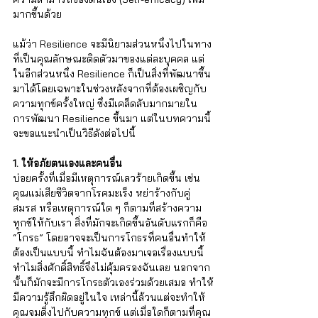
Γ
มากขึ้นด้วย
แม้ว่า Resilience จะมีนิยามส่วนหนึ่งไปในทาง
ที่เป็นคุณลักษณะติดตัวมาของแต่ละบุคคล แต่
ในอีกส่วนหนึ่ง Resilience ก็เป็นสิ่งที่พัฒนาขึ้น
มาได้โดยเฉพาะในช่วงหลังจากที่ต้องเผชิญกับ
ความทุกข์ครั้งใหญ่ ซึ่งมีเคล็ดลับมากมายใน
การพัฒนา Resilience ขึ้นมา แต่ในบทความนี้
จะขอแนะนำเป็นวิธีดังต่อไปนี้
1. ให้อภัยตนเองและคนอื่น 
บ่อยครั้งที่เมื่อมีเหตุการณ์เลวร้ายเกิดขึ้น เช่น 
คุณแม่เสียชีวิตจากโรคมะเร็ง หย่าร้างกับคู่
สมรส หรือเหตุการณ์ใด ๆ ก็ตามที่สร้างความ
ทุกข์ให้กับเรา สิ่งที่มักจะเกิดขึ้นอันดับแรกก็คือ 
“โกรธ” โดยอาจจะเป็นการโกธรที่คนอื่นทำให้
ต้องเป็นแบบนี้ ทำไมฉันต้องมาเจอเรื่องแบบนี้ 
ทำไมสิ่งศักดิ์สิทธิ์จึงไม่คุ้มครองฉันเลย นอกจาก
นั้นก็มักจะมีการโกรธตัวเองร่วมด้วยเสมอ ทำให้
มีความรู้สึกผิดอยู่ในใจ เหล่านี้ล้วนแต่จะทำให้
คุณจมดิ่งไปกับความทุกข์ แต่เมื่อใดก็ตามที่คุณ