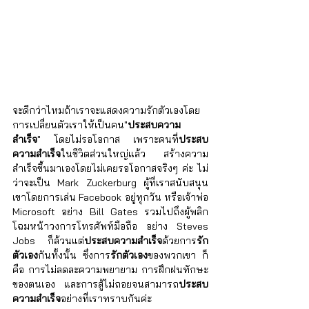
จะดีกว่าไหมถ้าเราจะแสดงความรักตัวเองโดย
การเปลี่ยนตัวเราให้เป็นคน"
ประสบความ
สำเร็จ
" โดยไม่รอโอกาส เพราะคนที่
ประสบ
ความสำเร็จ
ในชีวิตส่วนใหญ่แล้ว สร้างความ
สำเร็จขึ้นมาเองโดยไม่เคยรอโอกาสจริงๆ ค่ะ ไม่
ว่าจะเป็น Mark Zuckerburg ผู้ที่เราสนับสนุน
เขาโดยการเล่น Facebook อยู่ทุกวัน หรือเจ้าพ่อ 
Microsoft อย่าง Bill Gates รวมไปถึงผู้พลิก
โฉมหน้าวงการโทรศัพท์มือถือ อย่าง Steves 
Jobs ก็ล้วนแต่
ประสบความสำเร็จ
ด้วยการ
รัก
ตัวเอง
กันทั้งนั้น ซึ่งการ
รักตัวเอง
ของพวกเขา ก็
คือ การไม่ลดละความพยายาม การฝึกฝนทักษะ
ของตนเอง และการสู้ไม่ถอยจนสามารถ
ประสบ
ความสำเร็จ
อย่างที่เราทราบกันค่ะ