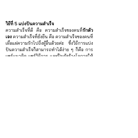
วิธีที่ 5 แบ่งปันความสำเร็จ
ความสำเร็จที่ดี คือ ความสำเร็จของคนที่
รักตัว
เอง
 ความสำเร็จที่ยั่งยืน คือ ความสำเร็จของคนที่
เผื่อแผ่ความรักไปถึงผู้อื่นด้วยค่ะ ซึ่งวิธีการแบ่ง
ปันความสำเร็จก็สามารถทำได้ง่าย ๆ ก็คือ การ
แชร์แนวคิด แชร์วิธีการ และป็นผู้สร้างโอกาสให้
ผู้อื่น
ประสบความสำเร็จ
บ้าง ดังเช่นที่ Oprah 
Winfrey ได้กล่าวว่า วิธีการแบ่งปันความสำเร็จ
ของเธอก็คือ การจัดรายการ The Oprah 
Winfrey Show ซึ่งเป็นรายการทอล์คโชว์ที่
สามารถสร้างแรงบันดาลใจและปรับเปลี่ยน
ทัศนคติของผู้ชมในการมองโลกให้สวยงามมาก
ขึ้นค่ะ หรือพ่อมดแห่งวงการฮอลลี่วูด Steven 
Spielberg ก็เคยให้สัมภาษณ์ว่าการสร้าง
ภาพยนตร์แต่ละเรื่องของเขานั้น เป็นการแบ่งปัน
ความสำเร็จให้แก่ผู้ชมในรูปของการปลุกตัวตน 
การเรียนรู้ความชอบ – ความไม่ชอบ และ
สร้างสรรค์จิตนาการ รวมถึงแรงบันดาลใจใน