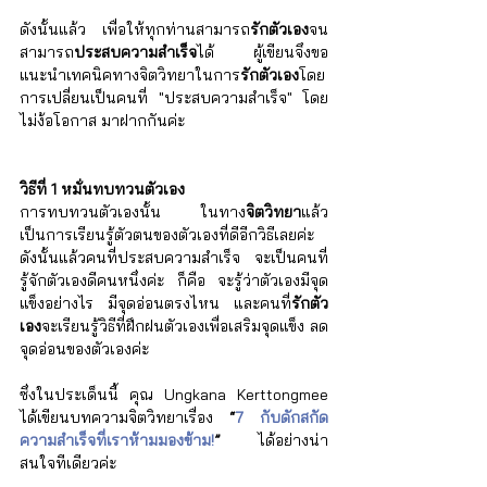
ดังนั้นแล้ว เพื่อให้ทุกท่านสามารถ
รักตัวเอง
จน
สามารถ
ประสบความสำเร็จ
ได้ ผู้เขียนจึงขอ
แนะนำเทคนิคทางจิตวิทยาในการ
รักตัวเอง
โดย
การเปลี่ยนเป็นคนที่ "ประสบความสำเร็จ" โดย
ไม่ง้อโอกาส มาฝากกันค่ะ
วิธีที่ 1 หมั่นทบทวนตัวเอง
การทบทวนตัวเองนั้น ในทาง
จิตวิทยา
แล้ว
เป็นการเรียนรู้ตัวตนของตัวเองที่ดีอีกวิธีเลยค่ะ 
ดังนั้นแล้วคนที่ประสบความสำเร็จ จะเป็นคนที่
รู้จักตัวเองดีคนหนึ่งค่ะ ก็คือ จะรู้ว่าตัวเองมีจุด
แข็งอย่างไร มีจุดอ่อนตรงไหน และคนที่
รักตัว
เอง
จะเรียนรู้วิธีที่ฝึกฝนตัวเองเพื่อเสริมจุดแข็ง ลด
จุดอ่อนของตัวเองค่ะ    
ซึ่งในประเด็นนี้ คุณ Ungkana Kerttongmee 
ได้เขียนบทความจิตวิทยาเรื่อง 
“
7 กับดักสกัด
ความสำเร็จที่เราห้ามมองข้าม!
”
  ได้อย่างน่า
สนใจทีเดียวค่ะ