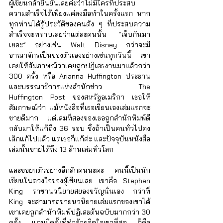
ผู้เขียนกล้ายืนยันเลยค่ะว่าไม่มีใครที่ประสบ
ความสำเร็จได้เพียงแค่ลงมือทำในครั้งแรก หาก
ทุกท่านได้รู้ประวัติของคนดัง ๆ ที่ประสบความ
สำเร็จจะทราบเลยว่าแต่ละคนนั้น “เจ็บกันมา
เยอะ” อย่างเช่น Walt Disney กว่าจะมี
อาณาจักรเป็นของตัวเองอย่างเช่นทุกวันนี้ เขา
เคยให้สัมภาษณ์ว่าเคยถูกปฏิเสธงานมาแล้วกว่า 
300 ครั้ง หรือ Arianna Huffington ประธาน
และบรรณาธิการแห่งสำนักข่าว The 
Huffington Post ของสหรัฐอเมริกา เธอให้
สัมภาษณ์ว่า แม้หนังสือที่เธอเขียนเองเล่มแรกจะ
ขายดีมาก แต่เล่มที่สองของเธอถูกสำนักพิมพ์ตี
กลับมาให้แก้ถึง 36 รอบ ซึ่งถ้าเป็นคนทั่วไปคง
เลิกแก้ไปแล้ว แต่เธอก็แก้ค่ะ และปัจจุบันหนังสือ
เล่มนั้นขายได้ถึง 13 ล้านเล่มทั่วโลก 
และขอยกตัวอย่างอีกสักคนนะคะ คนนี้เป็นนัก
เขียนในดวงใจของผู้เขียนเลย เขาคือ Stephen 
King ราชานวนิยายสยองขวัญนั่นเอง กว่าที่ 
King จะสามารถขายนวนิยายเล่มแรกของเขาได้ 
เขาเคยถูกสำนักพิมพ์ปฏิเสธต้นฉบับมากกว่า 30 
ครั้ง แถมมีครั้งที่ทำร้ายจิตใจเขาที่สุด ก็คือ 