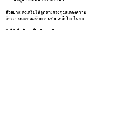
ตัวอย่าง:
 ส่งเสริมให้ลูกชายของคุณแสดงความ
ต้องการและยอมรับความช่วยเหลือโดยไม่อาย
5. ให้เด็กผู้ชายเป็นตัวของตัวเอง
❌ 
เลิกพูด:
 "นั่นไม่ใช่สำหรับเด็กผู้ชาย" 
✅ 
ลองพูด:
 "ทำในสิ่งที่ลูกมีความสุข"
ไม่ว่าพวกเขาจะชอบกีฬา ดนตรี หรือศิลปะ 
ให้เด็กผู้ชายสำรวจโดยไม่มีข้อจำกัดทาง
เพศ
ส่งเสริมการแสดงออกทางอารมณ์และ
ความคิดสร้างสรรค์โดยไม่มีการตัดสิน 
ตัวอย่าง: หากลูกชายของคุณต้องการเต้น วาด
รูป หรือร้องไห้ระหว่างดูภาพยนตร์เศร้า ปล่อย
ให้เขาทำ อารมณ์และความคิดสร้างสรรค์ไม่มี
เพศ
วิธีเลี้ยงดูลูกสาวให้มั่นใจและเป็นอิสระ