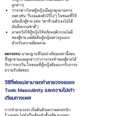
ลูกสาว)
การกล่าวโทษผู้หญิงเมื่อถูกคุกคามทาง
เพศ (เช่น "ก็เธอแต่งตัวโป๊ไง") ในขณะที่ให้
อภัยเด็กผู้ชาย (เช่น "เขาห้ามตัวเองไม่ได้ 
มันคือธรรมชาติ")
คาดหวังให้ผู้หญิงให้อภัยพฤติกรรมไม่ดี
ของผู้ชาย แต่ตัดสินผู้หญิงอย่างรุนแรง
สำหรับความผิดพลาด
ผลกระทบ:
 มาตรฐานที่ไม่เท่าเทียมเหล่านี้สอน
ทั้งลูกชายและลูกสาวว่าการกระทำของผู้ชายได้
รับการยกเว้น ในขณะที่ผู้หญิงต้องแบกรับภาระ
ความรับผิดชอบ
วิธีที่พ่อแม่สามารถทำลายวงจรของ 
Toxic Masculinity และความไม่เท่า
เทียมทางเพศ
การทำลายวงจร เริ่มต้นด้วยความตระหนัก
รู้ และพ่อ ไม่จำเป็นต้องทำซ้ำอดีต พวกเขา