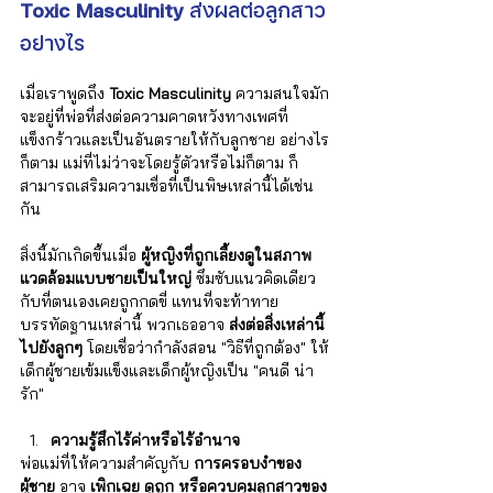
Toxic Masculinity
 ส่งผลต่อลูกสาว
อย่างไร
เมื่อเราพูดถึง 
Toxic Masculinity
 ความสนใจมัก
จะอยู่ที่พ่อที่ส่งต่อความคาดหวังทางเพศที่
แข็งกร้าวและเป็นอันตรายให้กับลูกชาย อย่างไร
ก็ตาม แม่ที่ไม่ว่าจะโดยรู้ตัวหรือไม่ก็ตาม ก็
สามารถเสริมความเชื่อที่เป็นพิษเหล่านี้ได้เช่น
กัน
สิ่งนี้มักเกิดขึ้นเมื่อ 
ผู้หญิงที่ถูกเลี้ยงดูในสภาพ
แวดล้อมแบบชายเป็นใหญ่
 ซึมซับแนวคิดเดียว
กับที่ตนเองเคยถูกกดขี่ แทนที่จะท้าทาย
บรรทัดฐานเหล่านี้ พวกเธออาจ 
ส่งต่อสิ่งเหล่านี้
ไปยังลูกๆ
 โดยเชื่อว่ากำลังสอน "วิธีที่ถูกต้อง" ให้
เด็กผู้ชายเข้มแข็งและเด็กผู้หญิงเป็น "คนดี น่า
รัก"
ความรู้สึกไร้ค่าหรือไร้อำนาจ
พ่อแม่ที่ให้ความสำคัญกับ 
การครอบงำของ
ผู้ชาย
 อาจ 
เพิกเฉย ดูถูก หรือควบคุมลูกสาวของ