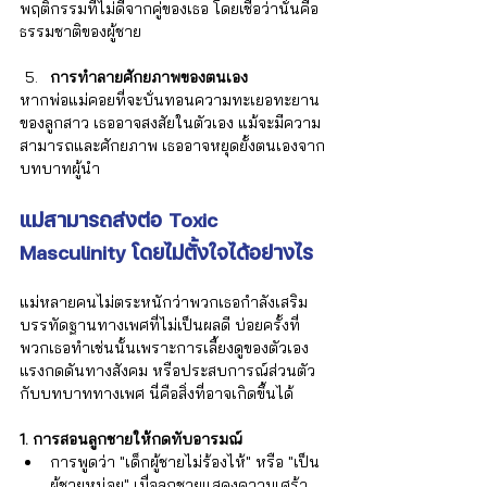
Γ
พฤติกรรมที่ไม่ดีจากคู่ของเธอ โดยเชื่อว่านั่นคือ
ธรรมชาติของผู้ชาย
การทำลายศักยภาพของตนเอง
หากพ่อแม่คอยที่จะบั่นทอนความทะเยอทะยาน
ของลูกสาว เธออาจสงสัยในตัวเอง แม้จะมีความ
สามารถและศักยภาพ เธออาจหยุดยั้งตนเองจาก
บทบาทผู้นำ
แม่สามารถส่งต่อ Toxic 
Masculinity โดยไม่ตั้งใจได้อย่างไร
แม่หลายคนไม่ตระหนักว่าพวกเธอกำลังเสริม
บรรทัดฐานทางเพศที่ไม่เป็นผลดี บ่อยครั้งที่
พวกเธอทำเช่นนั้นเพราะการเลี้ยงดูของตัวเอง 
แรงกดดันทางสังคม หรือประสบการณ์ส่วนตัว
กับบทบาททางเพศ นี่คือสิ่งที่อาจเกิดขึ้นได้
1. การสอนลูกชายให้กดทับอารมณ์
การพูดว่า "เด็กผู้ชายไม่ร้องไห้" หรือ "เป็น
ผู้ชายหน่อย" เมื่อลูกชายแสดงความเศร้า