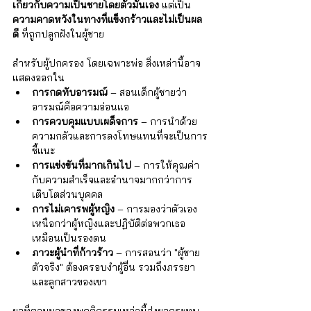
เกี่ยวกับความเป็นชายโดยตัวมันเอง
 แต่เป็น 
ความคาดหวังในทางที่แข็งกร้าวและไม่เป็นผล
ดี
 ที่ถูกปลูกฝังในผู้ชาย
สำหรับผู้ปกครอง โดยเฉพาะพ่อ สิ่งเหล่านี้อาจ
แสดงออกใน
การกดทับอารมณ์
 – สอนเด็กผู้ชายว่า
อารมณ์คือความอ่อนแอ
การควบคุมแบบเผด็จการ
 – การนำด้วย
ความกลัวและการลงโทษแทนที่จะเป็นการ
ชี้แนะ
การแข่งขันที่มากเกินไป
 – การให้คุณค่า
กับความสำเร็จและอำนาจมากกว่าการ
เติบโตส่วนบุคคล
การไม่เคารพผู้หญิง
 – การมองว่าตัวเอง
เหนือกว่าผู้หญิงและปฏิบัติต่อพวกเธอ
เหมือนเป็นรองตน
ภาวะผู้นำที่ก้าวร้าว
 – การสอนว่า "ผู้ชาย
ตัวจริง" ต้องครอบงำผู้อื่น รวมถึงภรรยา
และลูกสาวของเขา
ผลที่ตามมาของพฤติกรรมเหล่านี้ส่งผลกระทบ