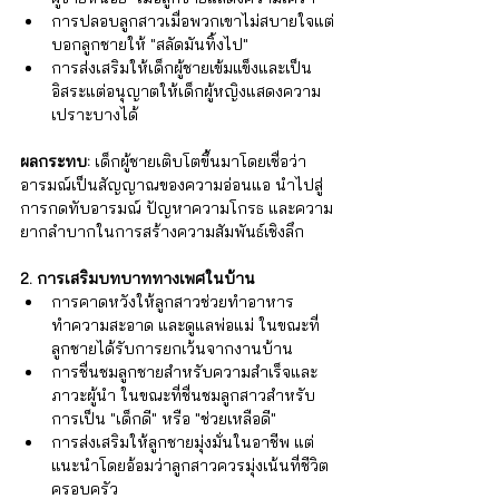
การปลอบลูกสาวเมื่อพวกเขาไม่สบายใจแต่
บอกลูกชายให้ "สลัดมันทิ้งไป"
การส่งเสริมให้เด็กผู้ชายเข้มแข็งและเป็น
อิสระแต่อนุญาตให้เด็กผู้หญิงแสดงความ
เปราะบางได้
ผลกระทบ:
 เด็กผู้ชายเติบโตขึ้นมาโดยเชื่อว่า
อารมณ์เป็นสัญญาณของความอ่อนแอ นำไปสู่
การกดทับอารมณ์ ปัญหาความโกรธ และความ
ยากลำบากในการสร้างความสัมพันธ์เชิงลึก
2. การเสริมบทบาททางเพศในบ้าน
การคาดหวังให้ลูกสาวช่วยทำอาหาร 
ทำความสะอาด และดูแลพ่อแม่ ในขณะที่
ลูกชายได้รับการยกเว้นจากงานบ้าน
การชื่นชมลูกชายสำหรับความสำเร็จและ
ภาวะผู้นำ ในขณะที่ชื่นชมลูกสาวสำหรับ
การเป็น "เด็กดี" หรือ "ช่วยเหลือดี"
การส่งเสริมให้ลูกชายมุ่งมั่นในอาชีพ แต่
แนะนำโดยอ้อมว่าลูกสาวควรมุ่งเน้นที่ชีวิต
ครอบครัว