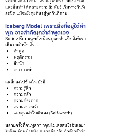
Γ
อีกฝ่ายจะไม่ได้ยิน “ความรู้สึกจริง” ของเราเลย
และนั่นทำให้หลายความสัมพันธ์ เริ่มห่างกันที
ละนิด แม้จะยังคุยกันอยู่ทุกวันก็ตาม
Iceberg Model เพราะสิ่งที่อยู่ใต้คำ
พูด อาจสำคัญกว่าคำพูดเอง
Satir เปรียบมนุษย์เหมือนภูเขาน้ำแข็ง สิ่งที่เรา
เห็นบนผิวน้ำ คือ
คำพูด
พฤติกรรม
สีหน้า
การกระทำ
แต่ลึกลงไปข้างใน ยังมี
ความรู้สึก
ความกลัว
ความต้องการ
ความคาดหวัง
และคุณค่าในตัวเอง (Self-worth)
หลายครั้งที่คนพูดว่า “คุณไม่เคยสนใจฉันเลย” 
สิ่งที่อยู่ลึกลงไปจริง ๆ อาจคือ “ฉันกำลังกลัวว่า 