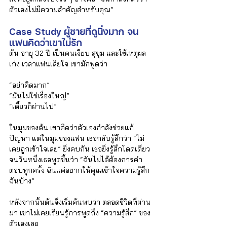
ตัวเองไม่มีความสำคัญสำหรับคุณ”
Case Study 
ผู้ชายที่ดูนิ่งมาก จน
แฟนคิดว่าเขาไม่รัก
ต้น อายุ 32 ปี เป็นคนเงียบ สุขุม และใช้เหตุผล
เก่ง เวลาแฟนเสียใจ เขามักพูดว่า 
“อย่าคิดมาก”
“มันไม่ใช่เรื่องใหญ่”
“เดี๋ยวก็ผ่านไป”
ในมุมของต้น เขาคิดว่าตัวเองกำลังช่วยแก้
ปัญหา แต่ในมุมของแฟน เธอกลับรู้สึกว่า “ไม่
เคยถูกเข้าใจเลย” ยิ่งคบกัน เธอยิ่งรู้สึกโดดเดี่ยว 
จนวันหนึ่งเธอพูดขึ้นว่า “ฉันไม่ได้ต้องการคำ
ตอบทุกครั้ง ฉันแค่อยากให้คุณเข้าใจความรู้สึก
ฉันบ้าง”
หลังจากนั้นต้นจึงเริ่มค้นพบว่า ตลอดชีวิตที่ผ่าน
มา เขาไม่เคยเรียนรู้การพูดถึง “ความรู้สึก” ของ
ตัวเองเลย 