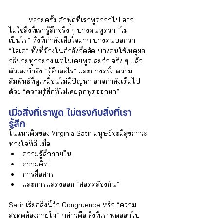
	หลายครั้ง คำพูดที่เราพูดออกไป อาจ
ไม่ใช่สิ่งที่เรารู้สึกจริง ๆ บางคนพูดว่า “ไม่
เป็นไร” ทั้งที่กำลังเสียใจมาก บางคนบอกว่า 
“โอเค” ทั้งที่ข้างในกำลังอึดอัด บางคนใช้เหตุผล
อธิบายทุกอย่าง แต่ไม่เคยพูดเลยว่า จริง ๆ แล้ว
ตัวเองกำลัง “รู้สึกอะไร” และบางครั้ง ความ
สัมพันธ์ที่ดูเหมือนไม่มีปัญหา อาจกำลังเต็มไป
ด้วย “ความรู้สึกที่ไม่เคยถูกพูดออกมา”
เมื่อสิ่งที่เราพูด ไม่ตรงกับสิ่งที่เรา
รู้สึก
ในแนวคิดของ Virginia Satir มนุษย์จะมีสุขภาวะ
ทางใจที่ดี เมื่อ
ความรู้สึกภายใน
ความคิด
การสื่อสาร
และการแสดงออก “สอดคล้องกัน”
Satir เรียกสิ่งนี้ว่า Congruence หรือ “ความ
สอดคล้องภายใน” กล่าวคือ สิ่งที่เราพูดออกไป 