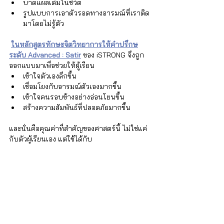
บาดแผลเดิมในชีวิต
รูปแบบการเอาตัวรอดทางอารมณ์ที่เราติด
มาโดยไม่รู้ตัว
ในหลักสูตรทักษะจิตวิทยาการให้คำปรึกษ
ระดับ Advanced : Satir
 ของ iSTRONG จึงถูก
ออกแบบมาเพื่อช่วยให้ผู้เรียน
เข้าใจตัวเองลึกขึ้น
เชื่อมโยงกับอารมณ์ตัวเองมากขึ้น
เข้าใจคนรอบข้างอย่างอ่อนโยนขึ้น
สร้างความสัมพันธ์ที่ปลอดภัยมากขึ้น
และนั่นคือคุณค่าที่สำคัญของศาสตร์นี้ ไม่ใช่แค่
กับตัวผู้เรียนเอง แต่ใช้ได้กับ
ครอบครัว
คนรัก
ลูก
ทีมงาน
องค์กร
สังคมโดยรวม
เพราะบางครั้ง การเปลี่ยนแปลงที่ยิ่งใหญ่ของ