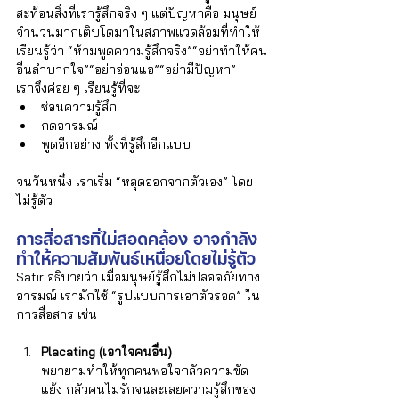
สะท้อนสิ่งที่เรารู้สึกจริง ๆ แต่ปัญหาคือ มนุษย์
จำนวนมากเติบโตมาในสภาพแวดล้อมที่ทำให้
เรียนรู้ว่า “ห้ามพูดความรู้สึกจริง”“อย่าทำให้คน
อื่นลำบากใจ”“อย่าอ่อนแอ”“อย่ามีปัญหา”
เราจึงค่อย ๆ เรียนรู้ที่จะ
ซ่อนความรู้สึก
กดอารมณ์
พูดอีกอย่าง ทั้งที่รู้สึกอีกแบบ
จนวันหนึ่ง เราเริ่ม “หลุดออกจากตัวเอง” โดย
ไม่รู้ตัว
การสื่อสารที่ไม่สอดคล้อง อาจกำลัง
ทำให้ความสัมพันธ์เหนื่อยโดยไม่รู้ตัว
Satir อธิบายว่า เมื่อมนุษย์รู้สึกไม่ปลอดภัยทาง
อารมณ์ เรามักใช้ “รูปแบบการเอาตัวรอด” ใน
การสื่อสาร เช่น
Placating (เอาใจคนอื่น)
พยายามทำให้ทุกคนพอใจกลัวความขัด
แย้ง กลัวคนไม่รักจนละเลยความรู้สึกของ