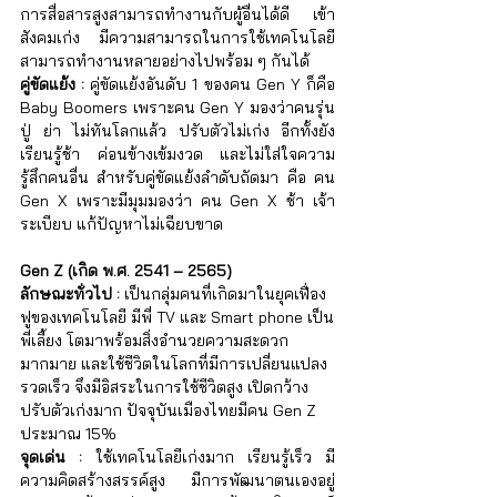
การสื่อสารสูงสามารถทำงานกับผู้อื่นได้ดี เข้า
สังคมเก่ง มีความสามารถในการใช้เทคโนโลยี 
สามารถทำงานหลายอย่างไปพร้อม ๆ กันได้ 
คู่ขัดแย้ง :
 คู่ขัดแย้งอันดับ 1 ของคน Gen Y ก็คือ 
Baby Boomers เพราะคน Gen Y มองว่าคนรุ่น
ปู่ ย่า ไม่ทันโลกแล้ว ปรับตัวไม่เก่ง อีกทั้งยัง
เรียนรู้ช้า ค่อนข้างเข้มงวด และไม่ใส่ใจความ
รู้สึกคนอื่น สำหรับคู่ขัดแย้งลำดับถัดมา คือ คน 
Gen X เพราะมีมุมมองว่า คน Gen X ช้า เจ้า
ระเบียบ แก้ปัญหาไม่เฉียบขาด
Gen Z (เกิด พ.ศ. 2541 – 2565)
ลักษณะทั่วไป : 
เป็นกลุ่มคนที่เกิดมาในยุคเฟื่อง
ฟูของเทคโนโลยี มีพี่ TV และ Smart phone เป็น
พี่เลี้ยง โตมาพร้อมสิ่งอำนวยความสะดวก
มากมาย และใช้ชีวิตในโลกที่มีการเปลี่ยนแปลง
รวดเร็ว จึงมีอิสระในการใช้ชีวิตสูง เปิดกว้าง 
ปรับตัวเก่งมาก ปัจจุบันเมืองไทยมีคน Gen Z 
ประมาณ 15%  
จุดเด่น :
 ใช้เทคโนโลยีเก่งมาก เรียนรู้เร็ว มี
ความคิดสร้างสรรค์สูง มีการพัฒนาตนเองอยู่