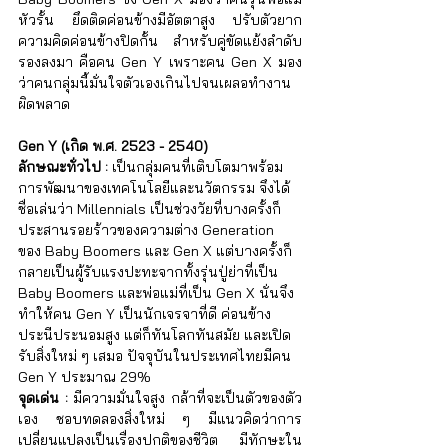
Γ
หัวรั้น ยึดติดค่อนข้างมีอัตตาสูง ปรับตัวยาก 
ความคิดค่อนข้างปิดกั้น สำหรับคู่ขัดแย้งลำดับ
รองลงมา คือคน Gen Y เพราะคน Gen X มอง
ว่าคนกลุ่มนี้มั่นใจตัวเองเกินไปจนเผลอทำงาน
ผิดพลาด
Gen Y (เกิด พ.ศ. 2523 - 2540)
ลักษณะทั่วไป : 
เป็นกลุ่มคนที่เติบโตมาพร้อม
การพัฒนาของเทคโนโลยีและนวัตกรรม จึงได้
ชื่อเล่นว่า Millennials เป็นช่วงวัยที่บางครั้งก็
ประสานรอยร้าวของความต่าง Generation 
ของ Baby Boomers และ Gen X แต่บางครั้งก็
กลายเป็นผู้รับแรงปะทะจากทั้งรุ่นปู่ย่าที่เป็น 
Baby Boomers และพ่อแม่ที่เป็น Gen X นั่นจึง
ทำให้คน Gen Y เป็นนักเจรจาที่ดี ค่อนข้าง
ประนีประนอมสูง แต่ก็ทันโลกทันสมัย และเปิด
รับสิ่งใหม่ ๆ เสมอ ปัจจุบันในประเทศไทยมีคน 
Gen Y ประมาณ 29%  
จุดเด่น : 
มีความมั่นใจสูง กล้าที่จะเป็นตัวของตัว
เอง ชอบทดลองสิ่งใหม่ ๆ มีแนวคิดว่าการ
เปลี่ยนแปลงเป็นเรื่องปกติของชีวิต มีทักษะใน