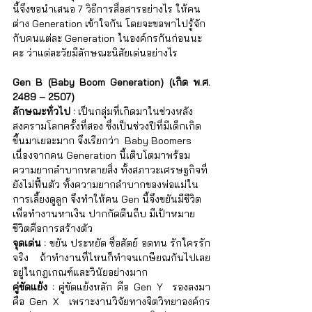
นี้จึงขอนำเสนอ 7 วิธีการสื่อสารอย่างไร ให้คน
ต่าง Generation เข้าใจกัน โดยจะขอพาไปรู้จัก
กับคนแต่ละ Generation ในองค์กรกันก่อนนะ
คะ ว่าแต่ละวัยมีลักษณะนิสัยเด่นอย่างไร
Gen B (Baby Boom Generation) (เกิด พ.ศ. 
2489 – 2507) 
ลักษณะทั่วไป :
 เป็นกลุ่มที่เกิดมาในช่วงหลัง
สงครามโลกครั้งที่สอง ซึ่งเป็นช่วงปีที่มีเด็กเกิด
ขึ้นมาเยอะมาก จึงเรียกว่า  Baby Boomers 
เนื่องจากคน Generation นี้เติบโตมาพร้อม
ความยากลำบากหลายสิ่ง ทั้งสภาวะเศรษฐกิจที่
ยังไม่ฟื้นตัว ทั้งความยากลำบากของพ่อแม่ใน
การเลี้ยงดูลูก จึงทำให้คน Gen นี้จึงขยันมีชีวิต
เพื่อทำงานหาเงิน ปากกัดตีนถีบ มีเป้าหมาย
ชีวิตคือการสร้างตัว  
จุดเด่น :
 ขยัน ประหยัด ซื่อสัตย์ อดทน รักใครรัก
จริง ถ้าทำงานที่ไหนก็ทำจนเกษียณกันไปเลย 
อยู่ในกฎเกณฑ์และวินัยอย่างมาก 
คู่ขัดแย้ง : 
คู่ขัดแย้งหลัก คือ Gen Y  รองลงมา 
คือ Gen X  เพราะงานวิจัยทางจิตวิทยาองค์กร 