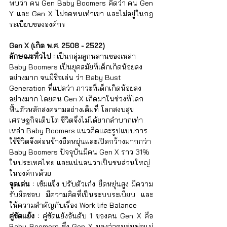
พบว่า คน Gen Baby Boomers คิดว่า คน Gen 
Y และ Gen X ไม่อดทนเท่าเขา และไม่อยู่ในกฎ
ระเบียบขององค์กร
Gen X (เกิด พ.ศ. 2508 - 2522)
ลักษณะทั่วไป :
 เป็นกลุ่มลูกหลานของเหล่า 
Baby Boomers เป็นยุคสมัยที่เด็กเกิดน้อยลง
อย่างมาก จนมีชื่อเล่น ว่า Baby Bust 
Generation ที่แปลว่า ภาวะที่เด็กเกิดน้อยลง
อย่างมาก โดยคน Gen X เกิดมาในช่วงที่โลก
ฟื้นตัวหลักสงครามอย่างเต็มที่ โลกสงบสุข
เศรษฐกิจเติบโต ชีวิตจึงไม่ได้ยากลำบากเท่า
เหล่า Baby Boomers แนวคิดและรูปแบบการ
ใช้ชีวิตจึงค่อนข้างยืดหยุ่นและเปิดกว้างมากกว่า 
Baby Boomers ปัจจุบันมีคน Gen X ราว 31% 
ในประเทศไทย และแน่นอนว่าเป็นชนส่วนใหญ่
ในองค์กรด้วย
จุดเด่น :
 เข้มแข็ง ปรับตัวเก่ง ยืดหยุ่นสูง มีความ
รับผิดชอบ มีความคิดที่เป็นระบบระเบียบ และ
ให้ความสำคัญกับเรื่อง Work life Balance
คู่ขัดแย้ง : 
คู่ขัดแย้งอันดับ 1 ของคน Gen X คือ 
Baby Boomers ซึ่ง Gen X มองว่าคนรุ่นพ่อแม่