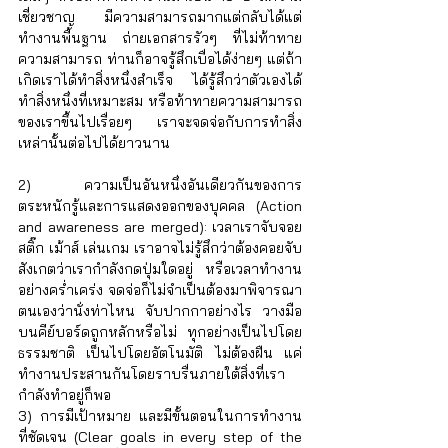
Γ
เชี่ยวชาญ มีความสามารถมากแต่กลับได้แต่
ทำงานพื้นฐาน ถ่ายเอกสารรัวๆ ที่ไม่ท้าทาย
ความสามารถ ท่านก็อาจรู้สึกเบื่อได้ง่ายๆ แต่ถ้า
เกิดเราได้ทำสิ่งหนึ่งสำเร็จ ได้รู้สึกว่าตัวเองได้
ทำสิ่งหนึ่งที่เหมาะสม หรือท้าทายความสามารถ
ของเราขึ้นไปเรื่อยๆ เราจะจดจ่อกับการทำสิ่ง
เหล่านั้นต่อไปได้ยาวนาน
2) ความเป็นอันหนึ่งอันเดียวกันของการ
ตระหนักรู้และการแสดงออกของบุคคล (Action 
and awareness are merged): เวลาเราจับจอย
สติ๊ก เม้าส์ เล่นเกม เราอาจไม่รู้สึกว่าต้องคอยจับ
สังเกตว่าเรากำลังกดปุ่มใดอยู่ หรือเวลาทำงาน
อย่างคร่ำเคร่ง จดจ่อก็ไม่จำเป็นต้องมาพิจารณา
ตนเองว่านั่งท่าไหน จับปากกาอย่างไร วางมือ
บนคีย์บอร์ดถูกหลักหรือไม่ ทุกอย่างเป็นไปโดย
ธรรมชาติ เป็นไปโดยอัตโนมัติ ไม่ต้องฝืน แค่
ทำงานประสานกันโดยราบรื่นภายใต้สิ่งที่เรา
กำลังทำอยู่ก็พอ
3) การมีเป้าหมาย และมีขั้นตอนในการทำงาน
ที่ชัดเจน (Clear goals in every step of the 