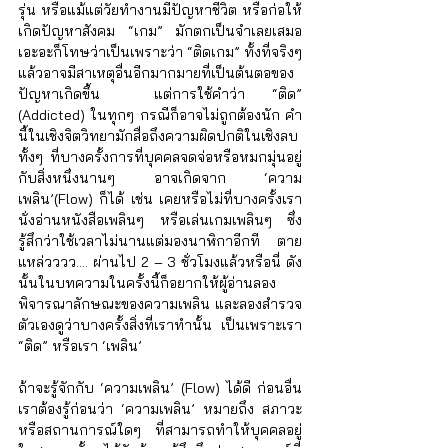
รุ่น หรือแม้แต่วัยทำงานมีปัญหาชีวิต หรือก่อให้
เกิดปัญหาสังคม “เกม” มักตกเป็นจำเลยเสมอ 
เอะอะก็โทษว่าเป็นเพราะว่า “ติดเกม” ทั้งที่จริงๆ 
แล้วอาจมีสาเหตุอื่นอีกมากมายที่เป็นต้นตอของ
ปัญหาเกิดขึ้น  แต่การใช้คำว่า “ติด” 
(Addicted) ในทุกๆ กรณีก็อาจไม่ถูกต้องนัก คำ
นี้ในเชิงจิตวิทยามักสื่อถึงความผิดปกติในเชิงลบ 
ทั้งๆ ที่บางครั้งการที่บุคคลจดจ่อหรือหมกมุ่นอยู่
กับสิ่งหนึ่งนานๆ อาจเกิดจาก ‘ความ
เพลิน’(Flow) ก็ได้ เช่น เคยหรือไม่ที่บางครั้งเรา
นั่งอ่านหนังสือเพลินๆ หรือเล่นเกมเพลินๆ ซึ่ง
รู้สึกว่าใช้เวลาไม่นานแต่มองนาฬิกาอีกที ตาย
แหล่วววว.... ผ่านไป 2 – 3 ชั่วโมงแล้วหรือนี่ ดัง
นั้นในบทความในครั้งนี้ก็อยากให้ผู้อ่านลอง
พิจารณาลักษณะของความเพลิน และลองสำรวจ
ตัวเองดูว่าบางครั้งสิ่งที่เราทำนั้น เป็นเพราะเรา 
“ติด” หรือเรา ‘เพลิน’
ถ้าจะรู้จักกับ ‘ความเพลิน’ (Flow) ได้ดี ก่อนอื่น
เราต้องรู้ก่อนว่า ‘ความเพลิน’ หมายถึง สภาวะ
หรือสถานการณ์ใดๆ ที่สามารถทำให้บุคคลอยู่