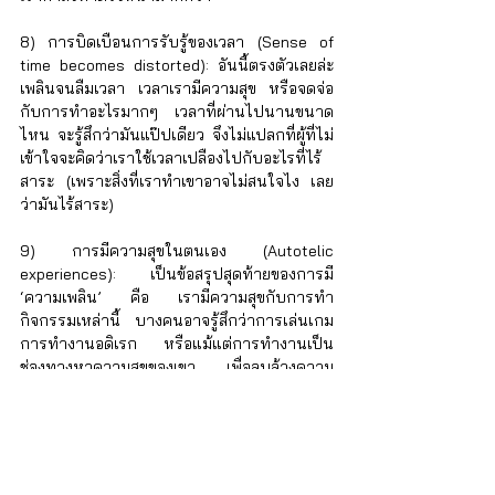
8) การบิดเบือนการรับรู้ของเวลา (Sense of 
time becomes distorted): อันนี้ตรงตัวเลยล่ะ 
เพลินจนลืมเวลา เวลาเรามีความสุข หรือจดจ่อ
กับการทำอะไรมากๆ เวลาที่ผ่านไปนานขนาด
ไหน จะรู้สึกว่ามันแป๊ปเดียว จึงไม่แปลกที่ผู้ที่ไม่
เข้าใจจะคิดว่าเราใช้เวลาเปลืองไปกับอะไรที่ไร้
สาระ (เพราะสิ่งที่เราทำเขาอาจไม่สนใจไง เลย
ว่ามันไร้สาระ)
9) การมีความสุขในตนเอง (Autotelic 
experiences): เป็นข้อสรุปสุดท้ายของการมี 
‘ความเพลิน’ คือ เรามีความสุขกับการทำ
กิจกรรมเหล่านี้ บางคนอาจรู้สึกว่าการเล่นเกม 
การทำงานอดิเรก หรือแม้แต่การทำงานเป็น
ช่องทางหาความสุขของเขา เพื่อลบล้างความ
ทุกข์หรือความรู้สึกทางลบที่เกิดขึ้นในชีวิต การ
ทำอะไรที่มันเพลินๆ และมีความสุขจึงเป็นสิ่ง
สำคัญที่หล่อเลี้ยงชีวิตเราให้ดำเนินต่อไปได้
เป็นไงบ้าง? จากที่ผู้เขียนได้กล่าวไปในข้างต้น