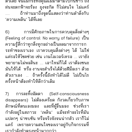
ตัวเลย จนแม้กระทั่งคุณแม่มาตามไปกินข้าว ถึง
ฝนจะตกฟ้าจะร้อง ยุงจะกัด ก็ไม่สนใจ ไม่แคร์ 
..... ถ้าท่านมาถึงจุดนี้แสดงว่าท่านดำดิ่งกับ 
‘ความเพลิน’ ได้ที่เลย
6) การมีศักยภาพในการควบคุมสิ่งต่างๆ 
(Feeling of control: No worry of failure): เป็น
ความรู้สึกว่าทุกสิ่งทุกอย่างเป็นผลมาจากการก
ระทำของเราเอง เราควบคุมสิ่งต่างๆ ได้ ไม่ใช่
แค่รอให้โชคช่วย เช่น เกมโอเวอร์เหรอ .... เรายัง
พยายามไม่พอสินะ .... เอาใหม่ก็ได้ เราต้องชนะ
มันให้ได้  หรือ งานจะสำเร็จได้ด้วยฝีมือเรา ด้วย
ตัวเราเอง ... ถ้าครั้งนี้ยังทำได้ไม่ดี ไม่เป็นไร 
ครั้งหน้าต้องทำให้ดีกว่าเดิม
7) การละทิ้งอัตตา (Self-consciousness 
disappears): ไม่ต้องเครียด กังวลเกี่ยวกับภาพ
ลักษณ์ที่ตนเองมอง และที่ผู้อื่นมอง ช่วงที่เรา
กำลังอยู่ในสภาวะ ‘เพลิน’ แม้จะทำอะไรที่มัน
แปลกๆ น่าขบขัน หรือจริงจังจนน่ากลัว เราก็ไม่
แคร์ เพราะความสนใจของเราอยู่กับกิจกรรมที่
เรากำลังทำตรงหน้ามากกว่า