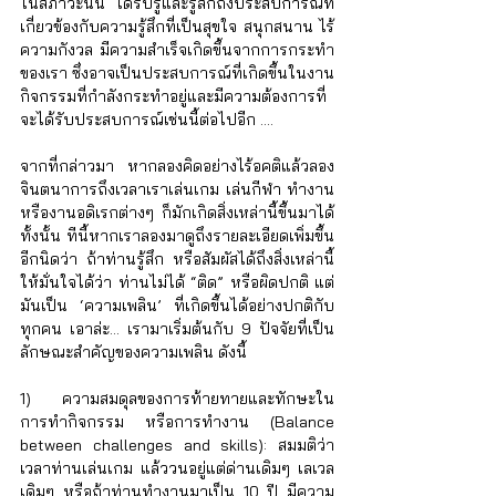
ในสภาวะนั้น ได้รับรู้และรู้สึกถึงประสบการณ์ที่
เกี่ยวข้องกับความรู้สึกที่เป็นสุขใจ สนุกสนาน ไร้
ความกังวล มีความสำเร็จเกิดขึ้นจากการกระทำ
ของเรา ซึ่งอาจเป็นประสบการณ์ที่เกิดขึ้นในงาน
กิจกรรมที่กำลังกระทำอยู่และมีความต้องการที่
จะได้รับประสบการณ์เช่นนี้ต่อไปอีก …. 
จากที่กล่าวมา หากลองคิดอย่างไร้อคติแล้วลอง
จินตนาการถึงเวลาเราเล่นเกม เล่นกีฬา ทำงาน 
หรืองานอดิเรกต่างๆ ก็มักเกิดสิ่งเหล่านี้ขึ้นมาได้
ทั้งนั้น ทีนี้หากเราลองมาดูถึงรายละเอียดเพิ่มขึ้น
อีกนิดว่า ถ้าท่านรู้สึก หรือสัมผัสได้ถึงสิ่งเหล่านี้ 
ให้มั่นใจได้ว่า ท่านไม่ได้ “ติด” หรือผิดปกติ แต่
มันเป็น ‘ความเพลิน’ ที่เกิดขึ้นได้อย่างปกติกับ
ทุกคน เอาล่ะ... เรามาเริ่มต้นกับ 9 ปัจจัยที่เป็น
ลักษณะสำคัญของความเพลิน ดังนี้
1) ความสมดุลของการท้ายทายและทักษะใน
การทำกิจกรรม หรือการทำงาน (Balance 
between challenges and skills): สมมติว่า
เวลาท่านเล่นเกม แล้ววนอยู่แต่ด่านเดิมๆ เลเวล
เดิมๆ หรือถ้าท่านทำงานมาเป็น 10 ปี มีความ