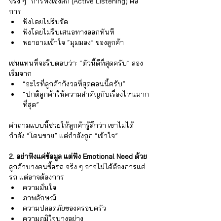
จริง ๆ” การฟังเชิงลึก (Active Listening) คือ
การ
ฟังโดยไม่รีบขัด 
ฟังโดยไม่รีบเสนอทางออกทันที 
พยายามเข้าใจ “มุมมอง” ของลูกค้า 
เช่นแทนที่จะรีบตอบว่า: “ตัวนี้ดีที่สุดครับ” ลอง
เริ่มจาก
“อะไรที่ลูกค้ากังวลที่สุดตอนนี้ครับ” 
“ปกติลูกค้าให้ความสำคัญกับเรื่องไหนมาก
ที่สุด” 
คำถามแบบนี้ช่วยให้ลูกค้ารู้สึกว่า เขาไม่ได้
กำลัง “โดนขาย” แต่กำลังถูก “เข้าใจ”
2. อย่าฟังแค่ข้อมูล แต่ฟัง Emotional Need ด้วย
ลูกค้าบางคนซื้อรถ จริง ๆ อาจไม่ได้ต้องการแค่
รถ แต่อาจต้องการ
ความมั่นใจ 
ภาพลักษณ์ 
ความปลอดภัยของครอบครัว 
ความภูมิใจบางอย่าง 