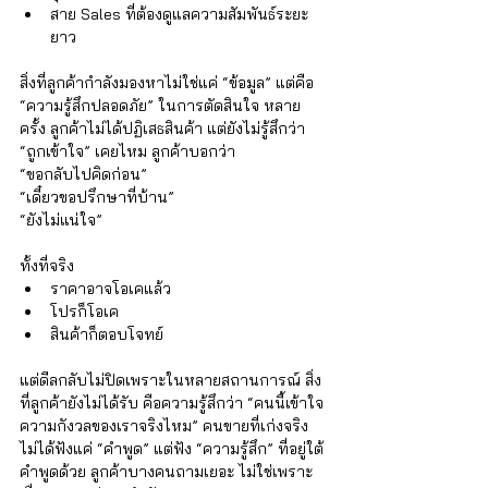
สาย Sales ที่ต้องดูแลความสัมพันธ์ระยะ
ยาว 
สิ่งที่ลูกค้ากำลังมองหาไม่ใช่แค่ “ข้อมูล” แต่คือ 
“ความรู้สึกปลอดภัย” ในการตัดสินใจ หลาย
ครั้ง ลูกค้าไม่ได้ปฏิเสธสินค้า แต่ยังไม่รู้สึกว่า 
“ถูกเข้าใจ” เคยไหม ลูกค้าบอกว่า
“ขอกลับไปคิดก่อน” 
“เดี๋ยวขอปรึกษาที่บ้าน” 
“ยังไม่แน่ใจ” 
ทั้งที่จริง
ราคาอาจโอเคแล้ว 
โปรก็โอเค 
สินค้าก็ตอบโจทย์ 
แต่ดีลกลับไม่ปิดเพราะในหลายสถานการณ์ สิ่ง
ที่ลูกค้ายังไม่ได้รับ คือความรู้สึกว่า “คนนี้เข้าใจ
ความกังวลของเราจริงไหม” คนขายที่เก่งจริง 
ไม่ได้ฟังแค่ “คำพูด” แต่ฟัง “ความรู้สึก” ที่อยู่ใต้
คำพูดด้วย ลูกค้าบางคนถามเยอะ ไม่ใช่เพราะ