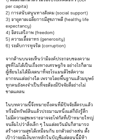
Γ
per capita)
2) การสนับสนุนทางสังคม (social support)
3) อายุคาดเฉลี่ยการมีสุขภาพดี (healthy life 
expectancy)
4) อิสรเสรีภาพ (freedom)
5) ความเอื้ออาทร (generosity)
6) ระดับการทุจริต (corruption) 
จากด้านบนจะเห็นว่ามีองค์ประกอบของความ
สุขที่ไม่ได้เป็นเรื่องทางเศรษฐกิจ อย่างไรก็ตาม 
ผู้เขียนไม่ได้มีเจตนาที่จะโรแมนติไซส์ความ
ยากจนแต่อย่างใด เพราะโดยพื้นฐานแล้วมนุษย์
ทุกคนยังคงจำเป็นที่จะต้องมีปัจจัยสี่อย่างไม่
ขาดแคลน 
ในบทความนี้จึงหมายถึงคนที่มีปัจจัยสี่ครบแล้ว
หรือมีทรัพย์สินแล้วประมาณหนึ่งแต่ก็ยังรู้สึก
ไม่มีความสุขเพราะอาจจะโฟกัสที่เป้าหมายใหญ่
จนลืมไปว่าสิ่งเล็ก ๆ ในแต่ละวันมันก็สามารถ
สร้างความสุขได้เหมือนกัน ยกตัวอย่างเช่น ตั้ง
เป้าว่าจะมีเงินหกหลักในบัญชีแต่ตอนนี้มีห้า