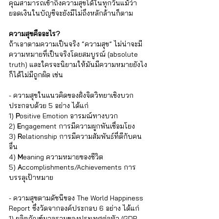
คุณสามารถเข้าถึงความสุขได้ในทุกวันแม้ว่า
ยอดเงินในบัญชีจะยังมีไม่ถึงหลักล้านก็ตาม
ความสุขคืออะไร?
ถ้าเอาตามความเป็นจริง “ความสุข” ไม่น่าจะมี
ความหมายที่เป็นจริงโดยสมบูรณ์ (absolute 
truth) และใครจะนิยามให้มันมีความหมายยังไง
ก็ได้ไม่มีถูกผิด เช่น 
- ความสุขในแนวคิดของฝั่งจิตวิทยาเชิงบวก 
ประกอบด้วย 5 อย่าง ได้แก่
1) 
P
ositive Emotion อารมณ์ทางบวก
2) 
E
ngagement การมีความผูกพันเชื่อมโยง
3) 
R
elationship การมีความสัมพันธ์ที่ดีกับคน
อื่น
4) 
M
eaning ความหมายของชีวิต
5) 
A
ccomplishments/Achievements การ
บรรลุเป้าหมาย
- ความสุขตามดัชนีของ The World Happiness 
Report ซึ่งวัดจากองค์ประกอบ 6 อย่าง ได้แก่
1) ผลิตภัณฑ์มวลรวมของประเทศต่อหัว (GDP 