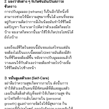
2. มองว่าสิ่งต่าง ๆ ที่เกิดขึ้นมันเป็นสภาวะ
ชั่วคราว 
การปรับมุมมอง (reframe) ก็เป็นอีกวิธีหนึ่งที่
สามารถช่วยให้มีความสุขมากขึ้นได้ แทนที่จะจม
อยู่กับความคิดว่าการมีเงินน้อยมันทำให้ชีวิตมี
แต่ปัญหา ก็เอาเวลาไปคิดว่าตัวเองมีสกิลอะไร
บ้าง จะเอาสกิลพวกนั้นมาใช้ให้เกิดประโยชน์ได้
ยังไงบ้าง 
และถึงแม้ชีวิตในตอนนี้มันจะแย่แค่ไหนแต่มัน
จะต้องไม่เป็นแบบนี้ตลอดไปเพราะมันต้องมีสัก
วันที่ชีวิตจะต้องดีขึ้น หลังจากปรับมุมมองแล้วก็
วางแผนให้กับตัวเองว่าจะต้องทำอะไรบ้างเพื่อ
ให้ชีวิตมันไปข้างหน้า
3. หมั่นดูแลตัวเอง (Self-Care) 
อย่าลืมว่าความสุขเกิดจากภายใน ดังนั้นการ
ทำให้ตัวเองเป็นคนที่มีทัศนคติที่ดีและดูแลตัว
เองเป็นคือสิ่งสำคัญที่จะทำให้เกิดความสุข หัน
มาโฟกัสที่การเติบโตภายใน (personal 
growth) ดูแลร่างกายจิตใจให้มีสุขภาวะ กิน
อาหารที่มีประโยชน์ ออกกำลังกาย นอนหลับให้