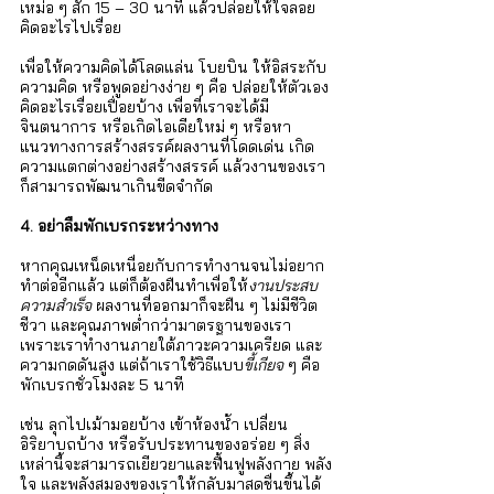
เหม่อ ๆ สัก 15 – 30 นาที แล้วปล่อยให้ใจลอย 
คิดอะไรไปเรื่อย 
เพื่อให้ความคิดได้โลดแล่น โบยบิน ให้อิสระกับ
ความคิด หรือพูดอย่างง่าย ๆ คือ ปล่อยให้ตัวเอง
คิดอะไรเรื่อยเปื่อยบ้าง เพื่อที่เราจะได้มี
จินตนาการ หรือเกิดไอเดียใหม่ ๆ หรือหา
แนวทางการสร้างสรรค์ผลงานที่โดดเด่น เกิด
ความแตกต่างอย่างสร้างสรรค์ แล้วงานของเรา
ก็สามารถพัฒนาเกินขีดจำกัด
4. อย่าลืมพักเบรกระหว่างทาง
หากคุณเหน็ดเหนื่อยกับการทำงานจนไม่อยาก
ทำต่ออีกแล้ว แต่ก็ต้องฝืนทำเพื่อให้
งานประสบ
ความสำเร็จ
 ผลงานที่ออกมาก็จะฝืน ๆ ไม่มีชีวิต
ชีวา และคุณภาพต่ำกว่ามาตรฐานของเรา 
เพราะเราทำงานภายใต้ภาวะความเครียด และ
ความกดดันสูง แต่ถ้าเราใช้วิธีแบบ
ขี้เกียจ 
ๆ คือ 
พักเบรกชั่วโมงละ 5 นาที 
เช่น ลุกไปเม้ามอยบ้าง เข้าห้องน้ำ เปลี่ยน
อิริยาบถบ้าง หรือรับประทานของอร่อย ๆ สิ่ง
เหล่านี้จะสามารถเยียวยาและฟื้นฟูพลังกาย พลัง
ใจ และพลังสมองของเราให้กลับมาสดชื่นขึ้นได้