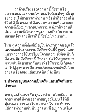
	ว่าด้วยเรื่องของความ “
ขี้เกียจ
” หรือ
สภาวะหมดแรง หมดไฟ หมดใจที่จะทำทุกสิ่งทุก
อย่าง จนไม่สามารถทำงาน หรือทำกิจกรรมใน
ชีวิตได้ ซึ่งทางเราได้เสนอบทความเพื่อเอาชนะ
ความ
ขี้เกียจ
มาหลายบทความ แต่เราก็ทราบดี
ค่ะ ว่าความ
ขี้เกียจ
เอาชนะยากเหลือเกิน เพราะ
หลายครั้งหลายทีเราก็
ขี้เกียจ
ไม่ไหวเช่นกัน 
ไหน ๆ ความ
ขี้เกียจ
ก็มีอยู่ในตัวเราทุกคนอยู่แล้ว 
เพราะฉะนั้นบทความ
จิตวิทยา
วันนี้จึงขอนำเสนอ
แนวทางการใช้ประโยชน์จากความ
ขี้เกียจ
 นั่นก็
คือ เทคนิค
จิตวิทยา ขี้เกียจ
อย่างไรให้
งานประสบ
ความสำเร็จ
 มาฝากกันค่ะ เพื่อให้ความขี้เกียจพา
เราไปสู่จุดหมาย คือ 
งานประสบความสำเร็จ
 โดย
รายละเอียดของแต่ละเทคนิค มีดังนี้ค่ะ
1. ทำงานอยู่บนความเป็นจริง และเสร็จทันตาม
กำหนด
หากคุณเป็นคนขยัน คุณจะทำงานโดยมีความ
คาดหมายให้งานออกมาสมบูรณ์แบบ ไร้ที่ติ 
ทุ่มเทแรงกาย แรงใจ และเวลาในการทำงาน 
แต่การทำงานเช่นนั้นเราจะเหนื่อยมาก เครียด