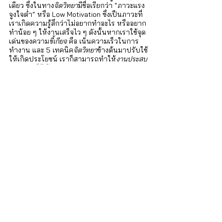
เดียว ซึ่งในทาง
จิตวิทยา
มีชื่อเรียกว่า “ภาวะแรง
จูงใจต่ำ” หรือ Low Motivation ซึ่งเป็นภาวะที่
เราเกิดความรู้สึกว่าไม่อยากทำอะไร หรืออยาก
ทำน้อย ๆ ให้งานเสร็จไว ๆ ดังนั้นหากเราใช้จุด
เด่นของความ
ขี้เกียจ
 คือ เน้นความเร็วในการ
ทำงาน และ 5 เทคนิค
จิตวิทยา
ข้างต้นมาปรับใช้
ให้เกิดประโยชน์ เราก็สามารถทำให้
งานประสบ
ความสำเร็จ
ได้ค่ะ 
iSTRONG Mental Health
ผู้ดูแลสุขภาพใจให้กับบุคคล ครอบครัว และ
องค์กร
บริการของเรา
สำหรับบุคคลทั่วไป
บริการปรึกษา จิตแพทย์และนักจิตวิทยา : 
http://bit.ly/3lmThUa 
คอร์สฝึกอบรมทักษะด้านจิตวิทยา
 : 
http://bit.ly/3RQfQwS
สำหรับองค์กร
EAP โปรแกรมสำหรับองค์กร : 