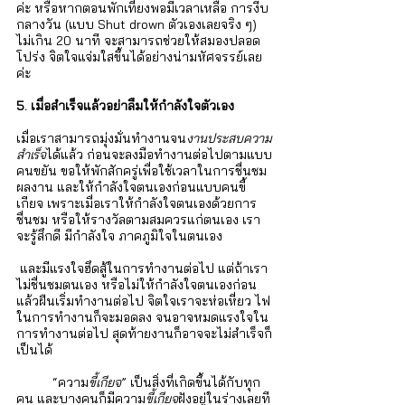
ค่ะ หรือหากตอนพักเที่ยงพอมีเวลาเหลือ การงีบ
กลางวัน (แบบ Shut drown ตัวเองเลยจริง ๆ) 
ไม่เกิน 20 นาที จะสามารถช่วยให้สมองปลอด
โปร่ง จิตใจแจ่มใสขึ้นได้อย่างน่ามหัศจรรย์เลย
ค่ะ
5. เมื่อสำเร็จแล้วอย่าลืมให้กำลังใจตัวเอง
เมื่อเราสามารถมุ่งมั่นทำงานจน
งานประสบความ
สำเร็จ
ได้แล้ว ก่อนจะลงมือทำงานต่อไปตามแบบ
คนขยัน ขอให้พักสักครู่เพื่อใช้เวลาในการชื่นชม
ผลงาน และให้กำลังใจตนเองก่อนแบบคนขี้
เกียจ เพราะเมื่อเราให้กำลังใจตนเองด้วยการ
ชื่นชม หรือให้รางวัลตามสมควรแก่ตนเอง เรา
จะรู้สึกดี มีกำลังใจ ภาคภูมิใจในตนเอง
 และมีแรงใจฮึดสู้ในการทำงานต่อไป แต่ถ้าเรา
ไม่ชื่นชมตนเอง หรือไม่ให้กำลังใจตนเองก่อน
แล้วฝืนเริ่มทำงานต่อไป จิตใจเราจะห่อเหี่ยว ไฟ
ในการทำงานก็จะมอดลง จนอาจหมดแรงใจใน
การทำงานต่อไป สุดท้ายงานก็อาจจะไม่สำเร็จก็
เป็นได้
	“ความ
ขี้เกียจ
” เป็นสิ่งที่เกิดขึ้นได้กับทุก
คน และบางคนก็มีความ
ขี้เกียจ
ฝังอยู่ในร่างเลยที