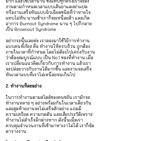
มาก และใช้เวลานาน ซึ่งแทบทุกครั้งเราจะส่ง
งานตามกำหนดเวลาแบบเส้นยาแดงผ่าแปด 
หรืองานเสร็จทันแบบฉิวเฉียดชนิดที่ว่าหายใจ
แทบไม่ทัน นานเข้าเราก็จะเหนื่อยล้า และเกิด
อาการ Burnout Syndrome นาน ๆ ไปก็กลาย
เป็น Brownout Syndrome 
อย่ากระนั้นเลยค่ะ เราลองมาใช้วิธีการทำงาน
แบบคน
ขี้เกียจ
 คือ ทำงานให้ครบถ้วน ถูกต้อง 
ภายในเวลาที่กำหนด โดยไม่ต้องไปเคร่งกับงาน
ว่าต้องสมบูรณ์แบบ เป็น No.1 ของที่ทำงาน เมื่อ
เราเปลี่ยนแนวคิดเกี่ยวกับการทำงาน แล้วเรา
จะปล่อยวางกับงานได้มากขึ้น และงานจะเสร็จ
ทันเวลาแบบที่เราไม่เหนื่อยจนเกินไป   
2. ทำงานทีละอย่าง
ในการทำงานตามสไตล์ของคนขยัน เรามักจะ
ทำงานหลาย ๆ อย่างพร้อมกันในเวลาเดียวกัน 
และสุดท้ายงานจะไม่เสร็จสักอย่าง แถมมี
ความเครียด ความกดดัน และเสียประวัติเพราะ
ทำงานไม่สำเร็จอีกต่างหาก ดังนั้นเมื่อเรา
ควบคุมจำนวนงานที่เข้ามาหาเราไม่ได้ เราก็จัด
ตารางงาน 