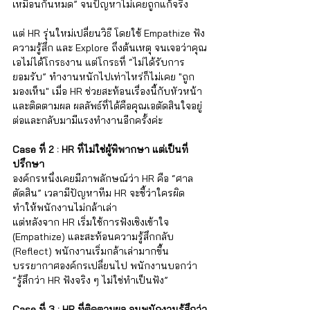
เหมือนกันหมด” จนปัญหาไม่เคยถูกแก้จริง 
แต่ HR รุ่นใหม่เปลี่ยนวิธี โดยใช้ Empathize ฟัง
ความรู้สึก และ Explore ถึงต้นเหตุ จนเจอว่าคุณ
เอไม่ได้โกรธงาน แต่โกรธที่ “ไม่ได้รับการ
ยอมรับ” ทำงานหนักไปเท่าไหร่ก็ไม่เคย "ถูก
มองเห็น" เมื่อ HR ช่วยสะท้อนเรื่องนี้กับหัวหน้า 
และติดตามผล ผลลัพธ์ที่ได้คือคุณเอตัดสินใจอยู่
ต่อและกลับมามีแรงทำงานอีกครั้งค่ะ
Case ที่ 2 : HR ที่ไม่ใช่ผู้พิพากษา แต่เป็นที่
ปรึกษา
องค์กรหนึ่งเคยมีภาพลักษณ์ว่า HR คือ “ศาล
ตัดสิน” เวลามีปัญหาทีม HR จะชี้ว่าใครผิด 
ทำให้พนักงานไม่กล้าเล่า  
แต่หลังจาก HR เริ่มใช้การฟังเชิงเข้าใจ 
(Empathize) และสะท้อนความรู้สึกกลับ 
(Reflect) พนักงานเริ่มกล้าเล่ามากขึ้น  
บรรยากาศองค์กรเปลี่ยนไป พนักงานบอกว่า 
“รู้สึกว่า HR ฟังจริง ๆ ไม่ใช่ทำเป็นฟัง”
Case ที่ 3 : HR ที่ติดตามผล จนพนักงานรู้สึกว่า