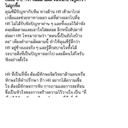
ไม่ถูกทิ้ง
คุณซีมีปัญหากับทีม ทางด้าน HR เข้ามาไกล่
เกลี่ยและช่วยหาทางออก แต่ที่ต่างออกไปคือ 
HR ไม่ได้รับฟังปัญหาผ่าน ๆ และทิ้งเธอไว้ลำพัง 
คอยติดตามและเอาใจใส่ตลอด อีกหนึ่งสัปดาห์
ต่อมา HR โทรมาถามว่า “ตอนนี้เป็นยังไงบ้าง
คะ” เพียงคำถามติดตามนี้ ทำให้คุณซีรู้สึกว่า 
HR อยู่ข้างเธอจริง ๆ และรู้สึกสบายใจทั้งได้
ระบายสิ่งที่เป็นปัญหาออกไป และมีคนใส่ใจรับ
ฟังอย่างตั้งใจ
HR ที่เป็นที่พึ่ง ต้องมีทักษะจิตวิทยาด้านคนหรือ
ทักษะให้คำปรึกษา ถ้า HR อยากได้ความเชื่อ
ใจ ต้องมีทักษะการฟัง การถามและการสะท้อน 
ซึ่งเป็นหัวใจของการสร้างความไว้วางใจ เป็น "ที่
พึ่ง" ให้กับพนักงานในองค์กร และนี่คือสิ่งที่คุณ
สามารถฝึกได้ในคอร์สจิตวิทยาจาก iSTRONG 
หลักสูตรทักษะจิตวิทยาการให้คำปรึกษา
หลักสูตรจากผู้เชี่ยวชาญ ที่จะช่วยคุณพัฒนา
ทักษะการให้คำปรึกษาได้จริง ในหลากหลาย