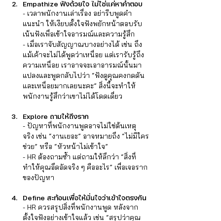
Empathize ฟังด้วยใจ ไม่ใช่แค่หาคำตอบ
- เวลาพนักงานเล่าเรื่อง อย่ารีบพูดคำ
แนะนำ ให้เงียบตั้งใจฟังพยักหน้าตอบรับ 
เน้นฟังเพื่อเข้าใจอารมณ์และความรู้สึก  
- เมื่อเราจับสัญญาณบางอย่างได้ เช่น ถึง
แม้เค้าจะไม่ได้พูดว่าเหนื่อย แต่เรารับรู้ถึง
ความเหนื่อย เราอาจจะเอาอารมณ์นั้นมา
แปลงและพูดกลับไปว่า “ฟังดูคุณคงกดดัน
และเหนื่อยมากเลยนะคะ” สิ่งนี้จะทำให้
พนักงานรู้สึกว่าเขาไม่ได้โดดเดี่ยว  
Explore ถามให้ถึงราก
- ปัญหาที่พนักงานพูดอาจไม่ใช่ต้นเหตุ
จริง เช่น “งานเยอะ” อาจหมายถึง “ไม่มีใคร
ช่วย” หรือ “หัวหน้าไม่เข้าใจ”  
- HR ต้องถามซ้ำ แต่ถามให้ลึกว่า “สิ่งที่
ทำให้คุณอึดอัดจริง ๆ คืออะไร” เพื่อเจอราก
ของปัญหา
Define สะท้อนเพื่อให้มั่นใจว่าเข้าใจตรงกัน
- HR ควรสรุปสิ่งที่พนักงานพูด หลังจาก
ตั้งใจฟังอย่างเข้าใจแล้ว เช่น “สรุปว่าคุณ