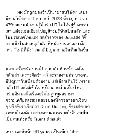
	HR มักถูกมองว่าเป็น “ฝ่ายบริษัท” เสมอ 
มีงานวิจัยจาก Gartner ปี 2023 ที่ระบุว่า กว่า 
47% ของพนักงานรู้สึกว่า HR ไม่ได้อยู่ข้างพวก
เขา แต่จะเอนเอียงไปอยู่ข้างบริษัทเป็นหลัก และ
ในประเทศไทยเอง ผลสำรวจของ JobsDB ก็ชี้
ว่า หนึ่งในสาเหตุสำคัญที่พนักงานลาออก คือ
การ “ไม่มีที่พึ่ง” เวลามีปัญหาภายในทีมเกิดขึ้น 
หลายครั้งพนักงานมีปัญหากับหัวหน้า แต่ไม่
กล้าเล่า เพราะคิดว่า HR จะรายงานต่อ บางคน
มีปัญหากับเพื่อนร่วมงาน แต่เลือกเก็บไว้ เพราะ
กลัว HR จะไม่เข้าใจ หรือกลายเป็นเรื่องใหญ่
กว่าเดิม ผลคือเรื่องจริงไม่ถูกพูดออกมา 
ความเครียดสะสม และจบลงที่การลาออกเงียบ 
ๆ หรือที่เราเรียกว่า Quiet Quitting ซึ่งจะส่งผลก
ระทบถึงองค์กรอย่างมากค่ะ เพราะยิ่งถ้าคนนั้น
เป็นคนเก่งหรือ Talent ด้วยแล้ว
เพราะฉะนั้นถ้า HR ถูกมองเป็นเพียง “ฝ่าย