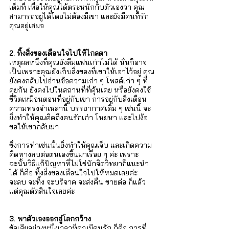
Γ
เต็มที่ เพื่อให้คุณได้ตระหนักกับตัวเองว่า คุณ
สามารถอยู่ได้โดยไม่ต้องมีเขา และยังมีคนที่รัก
คุณอยู่เสมอ
2. ทิ้งสิ่งของเตือนใจไปให้ไกลตา
เหตุผลหนึ่งที่คุณยังลืมแฟนเก่าไม่ได้ นั่นก็อาจ
เป็นเพราะคุณยังเก็บสิ่งของที่เขาให้เอาไว้อยู่ คุณ
ยังคงกลับไปอ่านข้อความเก่า ๆ โพสต์เก่า ๆ ที่
คุยกัน ยังคงไปในสถานที่ที่คุ้นเคย หรือยังคงใช้
ชีวิตเหมือนตอนที่อยู่กับเขา การอยู่กับสิ่งเตือน
ความทรงจำเหล่านี้ บรรยากาศเดิม ๆ เช่นนี้ จะ
ยิ่งทำให้คุณคิดถึงคนรักเก่า โหยหา และไปง้อ
ขอให้เขากลับมา 
ซึ่งการทำเช่นนั้นยิ่งทำให้คุณเจ็บ และเกิดความ
คิดทางลบต่อตนเองขึ้นมาเรื่อย ๆ ค่ะ เพราะ
ฉะนั้นวิธีแก้ปัญหาที่ไม่ใช่นักจิตวิทยาก็แนะนำ
ได้ ก็คือ ทิ้งสิ่งของเตือนใจไปให้หมดเลยค่ะ 
จะลบ จะทิ้ง จะบริจาค จะส่งคืน ขายต่อ ก็แล้ว
แต่คุณตัดสินใจเลยค่ะ
3. พาตัวเองออกสู่โลกกว้าง 
ข้อเสียอย่างหนึ่งเวลาที่คุณมีคนรัก ก็คือ การที่