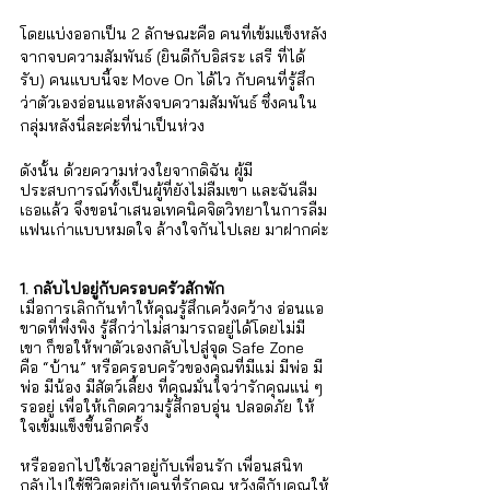
โดยแบ่งออกเป็น 2 ลักษณะคือ คนที่เข้มแข็งหลัง
จากจบความสัมพันธ์ (ยินดีกับอิสระ เสรี ที่ได้
รับ) คนแบบนี้จะ Move On ได้ไว กับคนที่รู้สึก
ว่าตัวเองอ่อนแอหลังจบความสัมพันธ์ ซึ่งคนใน
กลุ่มหลังนี่ละค่ะที่น่าเป็นห่วง
ดังนั้น ด้วยความห่วงใยจากดิฉัน ผู้มี
ประสบการณ์ทั้งเป็นผู้ที่ยังไม่ลืมเขา และฉันลืม
เธอแล้ว จึงขอนำเสนอเทคนิคจิตวิทยาในการลืม
แฟนเก่าแบบหมดใจ ล้างใจกันไปเลย มาฝากค่ะ
1. กลับไปอยู่กับครอบครัวสักพัก
เมื่อการเลิกกันทำให้คุณรู้สึกเคว้งคว้าง อ่อนแอ 
ขาดที่พึ่งพิง รู้สึกว่าไม่สามารถอยู่ได้โดยไม่มี
เขา ก็ขอให้พาตัวเองกลับไปสู่จุด Safe Zone 
คือ “บ้าน” หรือครอบครัวของคุณที่มีแม่ มีพ่อ มี
พ่อ มีน้อง มีสัตว์เลี้ยง ที่คุณมั่นใจว่ารักคุณแน่ ๆ 
รออยู่ เพื่อให้เกิดความรู้สึกอบอุ่น ปลอดภัย ให้
ใจเข้มแข็งขึ้นอีกครั้ง 
หรือออกไปใช้เวลาอยู่กับเพื่อนรัก เพื่อนสนิท 
กลับไปใช้ชีวิตอยู่กับคนที่รักคุณ หวังดีกับคุณให้