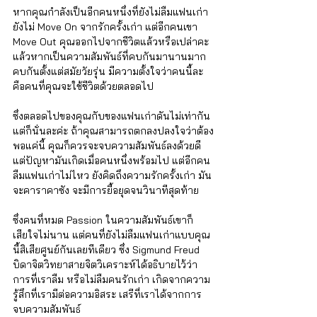
หากคุณกำลังเป็นอีกคนหนึ่งที่ยังไม่ลืมแฟนเก่า 
ยังไม่ Move On จากรักครั้งเก่า แต่อีกคนเขา 
Move Out คุณออกไปจากชีวิตแล้วหรือเปล่าคะ 
แล้วหากเป็นความสัมพันธ์ที่คบกันมานานมาก 
คบกันตั้งแต่สมัยวัยรุ่น มีความตั้งใจว่าคนนี้ละ
คือคนที่คุณจะใช้ชีวิตด้วยตลอดไป 
ซึ่งตลอดไปของคุณกับของแฟนเก่าดันไม่เท่ากัน 
แต่ก็นั่นละค่ะ ถ้าคุณสามารถตกลงปลงใจว่าต้อง
พอแค่นี้ คุณก็ควรจะจบความสัมพันธ์ลงด้วยดี 
แต่ปัญหามันเกิดเมื่อคนหนึ่งพร้อมไป แต่อีกคน
ลืมแฟนเก่าไม่ไหว ยังคิดถึงความรักครั้งเก่า มัน
จะคาราคาซัง จะมีการยื้อยุดจนวินาทีสุดท้าย 
ซึ่งคนที่หมด Passion ในความสัมพันธ์เขาก็
เสียใจไม่นาน แต่คนที่ยังไม่ลืมแฟนเก่าแบบคุณ
นี้สิเสียศูนย์กันเลยทีเดียว ซึ่ง Sigmund Freud 
บิดาจิตวิทยาสายจิตวิเคราะห์ได้อธิบายไว้ว่า 
การที่เราลืม หรือไม่ลืมคนรักเก่า เกิดจากความ
รู้สึกที่เรามีต่อความอิสระ เสรีที่เราได้จากการ
จบความสัมพันธ์ 