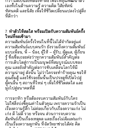
กว่า แต่เป็นสิ่งที่ต้องทำค่ะ เพื่อให้คุณพัฒนาตัว
เองทั้งในด้านความรู้ ความคิด วิสัยทัศน์ 
ทัศนคติ และนิสัย เพื่อให้ชีวิตเปลี่ยนแปลงไปสู่สิ่ง
ที่ดีกว่า
7. 
ทำตัวให้สดใส พร้อมเปิดรับความสัมพันธ์ครั้ง
ใหม่ที่จะเข้ามา
ความสัมพันธ์ครั้งใหม่ในที่นี้ไม่ได้จำกัดอยู่แค่
ความสัมพันธ์แบบคนรัก ยังรวมถึงความสัมพันธ์
แบบเพื่อน, พี่ – น้อง, ผู้ให้ – ผู้รับ, ผู้ดูแล, ผู้เรียน
รู้ ซึ่งเชื่อเถอะค่ะว่าทุกความสัมพันธ์สำคัญต่อ
การเติบโตสู่การเป็นมนุษย์ที่สมบูรณ์แบบของ
คุณ และยังสำคัญต่อการขับเคลื่อนโลกให้มี
ความน่าอยู่ ดังนั้น ไม่ว่าใครจะทำร้ายคุณ ขอให้
คุณยิ้มสู้ และใช้รอยยิ้มนั้นเป็นประตูที่เปิดไปสู่
ผู้คนอื่น ๆ สถานที่ใหม่ ๆ เพื่อให้ชีวิตสดใส และ
มุ่งไปสู่อนาคตที่ดี
การอกหัก หรือต้องจบความสัมพันธ์กับใคร 
ไม่ใช่สิ่งบ่งชี้คุณค่าในตัวคุณ เพราะความรักเป็น
เรื่องความรู้สึก ไม่ค่อยเกี่ยวกับเรื่องความเก่ง ไม่
เก่ง ดี ไม่ดี รวย หรือจน ส่วนการจบความ
สัมพันธ์เป็นเรื่องเหตุผล และเรื่องไม่
ลืมแฟนเก่า
เป็นเรื่องความผูกพัน ที่
จิตวิทยา
ช่วยได้ค่ะ คิด