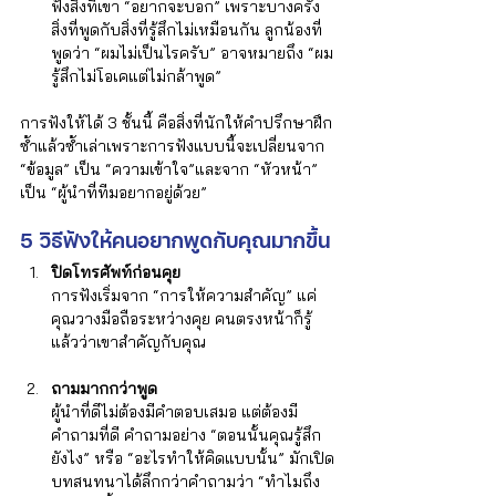
Γ
ฟังสิ่งที่เขา “อยากจะบอก” เพราะบางครั้ง 
สิ่งที่พูดกับสิ่งที่รู้สึกไม่เหมือนกัน ลูกน้องที่
พูดว่า “ผมไม่เป็นไรครับ” อาจหมายถึง “ผม
รู้สึกไม่โอเคแต่ไม่กล้าพูด”
การฟังให้ได้ 3 ชั้นนี้ คือสิ่งที่นักให้คำปรึกษาฝึก
ซ้ำแล้วซ้ำเล่าเพราะการฟังแบบนี้จะเปลี่ยนจาก 
“ข้อมูล” เป็น “ความเข้าใจ”และจาก “หัวหน้า” 
เป็น “ผู้นำที่ทีมอยากอยู่ด้วย”
5 วิธีฟังให้คนอยากพูดกับคุณมากขึ้น
ปิดโทรศัพท์ก่อนคุย
การฟังเริ่มจาก “การให้ความสำคัญ” แค่
คุณวางมือถือระหว่างคุย คนตรงหน้าก็รู้
แล้วว่าเขาสำคัญกับคุณ
ถามมากกว่าพูด
ผู้นำที่ดีไม่ต้องมีคำตอบเสมอ แต่ต้องมี
คำถามที่ดี คำถามอย่าง “ตอนนั้นคุณรู้สึก
ยังไง” หรือ “อะไรทำให้คิดแบบนั้น” มักเปิด
บทสนทนาได้ลึกกว่าคำถามว่า “ทำไมถึง