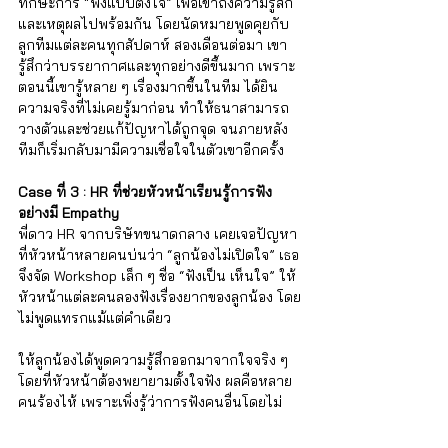
ทักษะการ “ฟังแบบตั้งใจ” เพื่อเข้าถึงความรู้สึก
และเหตุผลไปพร้อมกัน โดยนัดหมายพูดคุยกับ
ลูกทีมแต่ละคนทุกสัปดาห์ สองเดือนต่อมา เขา
รู้สึกว่าบรรยากาศและทุกอย่างดีขึ้นมาก เพราะ
ตอนนี้เขารู้หลาย ๆ เรื่องมากขึ้นในทีม ได้ยิน
ความจริงที่ไม่เคยรู้มาก่อน ทำให้ธนาสามารถ
วางตัวและช่วยแก้ปัญหาได้ถูกจุด จนภายหลัง
ทีมก็เริ่มกลับมามีความเชื่อใจในตัวเขาอีกครั้ง
Case ที่ 3 : HR ที่ช่วยหัวหน้าเรียนรู้การฟัง
อย่างมี Empathy
พี่ดาว HR จากบริษัทขนาดกลาง เคยเจอปัญหา
ที่หัวหน้าหลายคนบ่นว่า “ลูกน้องไม่เปิดใจ” เธอ
จึงจัด Workshop เล็ก ๆ ชื่อ “ฟังเป็น เห็นใจ” ให้
หัวหน้าแต่ละคนลองฟังเรื่องยากของลูกน้อง โดย
ไม่พูดแทรกแม้แต่คำเดียว 
ให้ลูกน้องได้พูดความรู้สึกออกมาจากใจจริง ๆ 
โดยที่หัวหน้าต้องพยายามตั้งใจฟัง ผลคือหลาย
คนร้องไห้ เพราะเพิ่งรู้ว่าการฟังคนอื่นโดยไม่
ขัด มันยากขนาดไหน แต่ก็ทำให้เห็นว่าความ
รู้สึกแล้วเหตุผลของลูกน้องมันสำคัญมาก ๆ และ