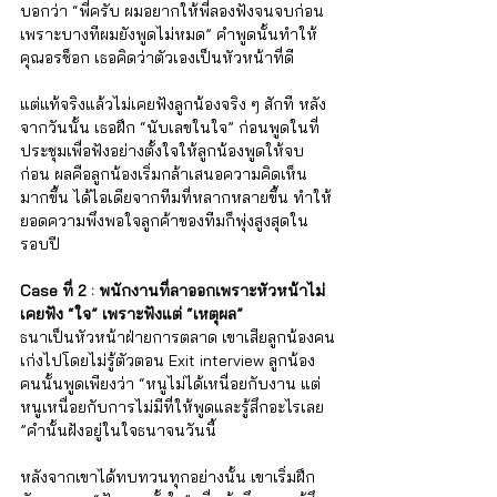
บอกว่า “พี่ครับ ผมอยากให้พี่ลองฟังจนจบก่อน 
เพราะบางทีผมยังพูดไม่หมด” คำพูดนั้นทำให้
คุณอรช็อก เธอคิดว่าตัวเองเป็นหัวหน้าที่ดี 
แต่แท้จริงแล้วไม่เคยฟังลูกน้องจริง ๆ สักที หลัง
จากวันนั้น เธอฝึก “นับเลขในใจ” ก่อนพูดในที่
ประชุมเพื่อฟังอย่างตั้งใจให้ลูกน้องพูดให้จบ
ก่อน ผลคือลูกน้องเริ่มกล้าเสนอความคิดเห็น
มากขึ้น ได้ไอเดียจากทีมที่หลากหลายขึ้น ทำให้
ยอดความพึงพอใจลูกค้าของทีมก็พุ่งสูงสุดใน
รอบปี
Case ที่ 2 : พนักงานที่ลาออกเพราะหัวหน้าไม่
เคยฟัง “ใจ” เพราะฟังแต่ “เหตุผล”
ธนาเป็นหัวหน้าฝ่ายการตลาด เขาเสียลูกน้องคน
เก่งไปโดยไม่รู้ตัวตอน Exit interview ลูกน้อง
คนนั้นพูดเพียงว่า “หนูไม่ได้เหนื่อยกับงาน แต่
หนูเหนื่อยกับการไม่มีที่ให้พูดและรู้สึกอะไรเลย 
”คำนั้นฝังอยู่ในใจธนาจนวันนี้ 
หลังจากเขาได้ทบทวนทุกอย่างนั้น เขาเริ่มฝึก