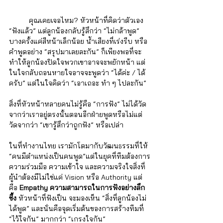
	คุณเคยเจอไหม? หัวหน้าที่คิดว่าตัวเอง 
“ฟังแล้ว” แต่ลูกน้องกลับรู้สึกว่า “ไม่กล้าพูด” 
บางครั้งแค่สีหน้าเล็กน้อย น้ำเสียงที่เร่งรีบ หรือ
คำพูดอย่าง “สรุปมาเลยละกัน” ก็เพียงพอที่จะ
ทำให้ลูกน้องปิดใจพวกเขาอาจจะพยักหน้า แต่
ในใจกลับถอนหายใจอาจจะพูดว่า “ได้ค่ะ / ได้
ครับ” แต่ในใจคิดว่า “เอาเถอะ ทำ ๆ ไปละกัน”
สิ่งที่หัวหน้าหลายคนไม่รู้คือ “การฟัง” ไม่ได้วัด
จากว่าเราอยู่ตรงนั้นตอนอีกฝ่ายพูดหรือไม่แต่
วัดจากว่า “เขารู้สึกว่าถูกฟัง” หรือเปล่า 
ในที่ทำงานไทย เรามักโตมากับวัฒนธรรมที่ให้ 
“คนมีตำแหน่งเป็นคนพูด”แต่ในยุคที่ทีมต้องการ
ความร่วมมือ ความเข้าใจ และความจริงใจสิ่งที่
ผู้นำต้องมีไม่ใช่แค่ Vision หรือ Authority แต่
คือ 
Empathy ความสามารถในการฟังอย่างลึก
ซึ้ง 
หัวหน้าที่ฟังเป็น จะมองเห็น “สิ่งที่ลูกน้องไม่
ได้พูด” และนั่นคือจุดเริ่มต้นของการสร้างทีมที่ 
“ไว้ใจกัน” มากกว่า “เกรงใจกัน”