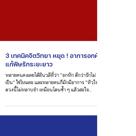
3 เทคนิคจิตวิทยา หยุด ! อาการอกหัก
แก้พิษรักระยะยาว
หลายคนคงเคยได้ยินวลีที่ว่า “อกหัก ดีกว่ารักไม่
เป็น” ใช่ไหมคะ และหลายคนก็มักมีอาการ “หัวใจ