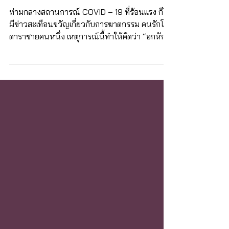
8 วิธี Move on จากความสัมพันธ์เป็น
พิษ ‘อกหักดีกว่าทนกับความรักแย่ ๆ’
ท่ามกลางสถานการณ์ COVID – 19 ที่ร้อนแรง ก็ได้
มีข่าวสะเทือนขวัญเกี่ยวกับการฆาตกรรม คนรักโดย
ดาราชายคนหนึ่ง เหตุการณ์นี้ทำให้คิดว่า “อกหัก...